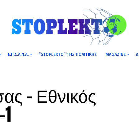
Ε.Π.Σ.Α.Ν.Α.
”STOPLEKTO” ΤΗΣ ΠΟΛΙΤΙΚΗΣ
MAGAZINE
Δ
ας – Εθνικός
-1