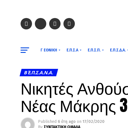
Γ ΕΘΝΙΚΉ
Ε.Π.Σ.Α
Ε.Π.Σ.Π.
Ε.Π.Σ.Δ.Α.
Β΄ Ε.Π.Σ.Α.Ν.Α.
Νικητές Ανθούσ
Νέας Μάκρης 3
Published
6 έτη ago
on
17/02/2020
By
ΣΥΝΤΑΚΤΙΚΗ ΟΜΑΔΑ