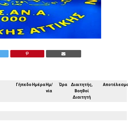
Γήπεδο
Ημέρα
Ημ/
Ώρα
Διαιτητής,
Αποτέλεσμ
νία
Βοηθοί
Διαιτητή