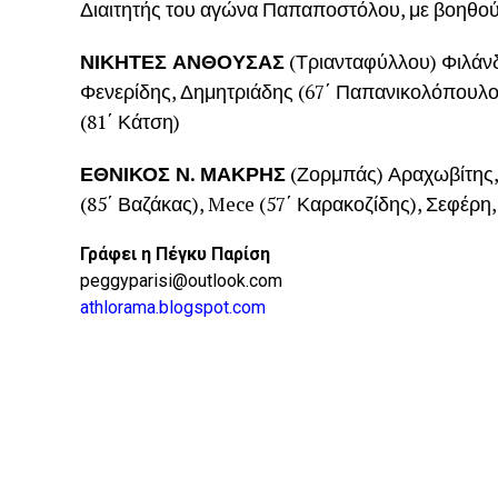
Διαιτητής του αγώνα Παπαποστόλου, με βοηθούς
ΝΙΚΗΤΕΣ ΑΝΘΟΥΣΑΣ
(Τριανταφύλλου) Φιλάνδ
Φενερίδης, Δημητριάδης (67΄ Παπανικολόπουλος)
(81΄ Κάτση)
ΕΘΝΙΚΟΣ Ν. ΜΑΚΡΗΣ
(Ζορμπάς) Αραχωβίτης,
(85΄ Βαζάκας), Mece (57΄ Καρακοζίδης), Σεφέρη
Γράφει η Πέγκυ Παρίση
peggyparisi@outlook.com
athlorama.blogspot.com