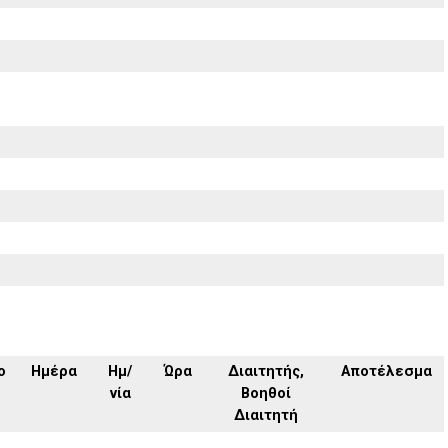
ο
Ημέρα
Ημ/
Ώρα
Διαιτητής,
Αποτέλεσμα
νία
Βοηθοί
Διαιτητή