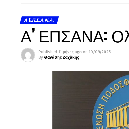
Α΄ Ε.Π.Σ.Α.Ν.Α.
Α’ ΕΠΣΑΝΑ: Ο
Published
11 μήνες ago
on
10/09/2025
By
Θανάσης Ζαχάκης