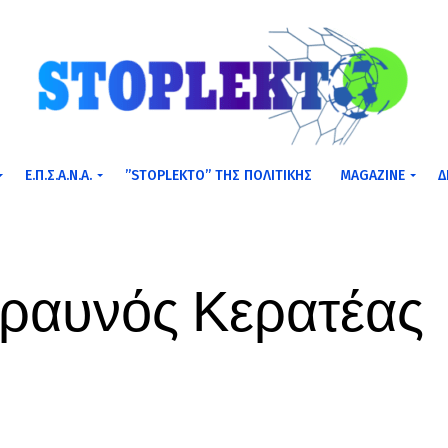
Ε.Π.Σ.Α.Ν.Α.
”STOPLEKTO” ΤΗΣ ΠΟΛΙΤΙΚΗΣ
MAGAZINE
Δ
εραυνός Κερατέας