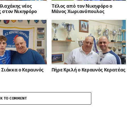
Βλαχάκης νέος
Τέλος από τον Νικηφόρο ο
 στον Νικηφόρο
Μάνος Χωριανόπουλος
 Σιάκκα ο Κεραυνός
Πήρε Κριλή ο Κεραυνός Κερατέας
CK TO COMMENT