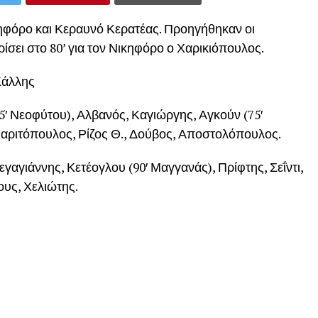
κηφόρο και Κεραυνό Κερατέας. Προηγήθηκαν οι
ρίσει στο 80’ για τον Νικηφόρο ο Χαρικιόπουλος.
Κάλλης
65′ Νεοφύτου), Αλβανός, Καγιώργης, Αγκούν (75′
Χαριτόπουλος, Ρίζος Θ., Δούβος, Αποστολόπουλος.
εγαγιάννης, Κετέογλου (90′ Μαγγανάς), Πρίφτης, Σεΐντι,
ους, Χελιώτης.