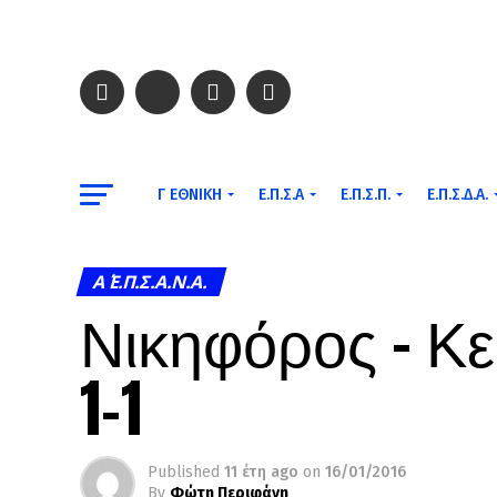
Γ ΕΘΝΙΚΉ
Ε.Π.Σ.Α
Ε.Π.Σ.Π.
Ε.Π.Σ.Δ.Α.
Α΄ Ε.Π.Σ.Α.Ν.Α.
Νικηφόρος – Κ
1-1
Published
11 έτη ago
on
16/01/2016
By
Φώτη Περιφάνη