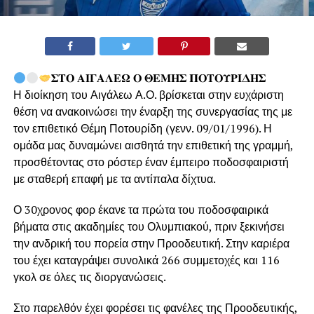
𝚺𝚻𝚶 𝚨𝚰𝚪𝚨𝚲𝚬𝛀 𝚶 𝚯𝚬𝚳𝚮𝚺 𝚷𝚶𝚻𝚶𝚼𝚸𝚰𝚫𝚮𝚺
Η διοίκηση του Αιγάλεω Α.Ο. βρίσκεται στην ευχάριστη
θέση να ανακοινώσει την έναρξη της συνεργασίας της με
τον επιθετικό Θέμη Ποτουρίδη (γενν. 09/01/1996). Η
ομάδα μας δυναμώνει αισθητά την επιθετική της γραμμή,
προσθέτοντας στο ρόστερ έναν έμπειρο ποδοσφαιριστή
με σταθερή επαφή με τα αντίπαλα δίχτυα.
Ο 30χρονος φορ έκανε τα πρώτα του ποδοσφαιρικά
βήματα στις ακαδημίες του Ολυμπιακού, πριν ξεκινήσει
την ανδρική του πορεία στην Προοδευτική. Στην καριέρα
του έχει καταγράψει συνολικά 266 συμμετοχές και 116
γκολ σε όλες τις διοργανώσεις.
Στο παρελθόν έχει φορέσει τις φανέλες της Προοδευτικής,