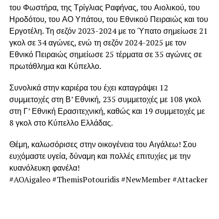
του Φωστήρα, της Τρίγλιας Ραφήνας, του Αιολικού, του
Ηροδότου, του ΑΟ Υπάτου, του Εθνικού Πειραιώς και του
Εργοτέλη. Τη σεζόν 2023-2024 με το Ύπατο σημείωσε 21
γκολ σε 34 αγώνες, ενώ τη σεζόν 2024-2025 με τον
Εθνικό Πειραιώς σημείωσε 25 τέρματα σε 35 αγώνες σε
πρωτάθλημα και Κύπελλο.
Συνολικά στην καριέρα του έχει καταγράψει 12
συμμετοχές στη Β’ Εθνική, 235 συμμετοχές με 108 γκολ
στη Γ’ Εθνική Ερασιτεχνική, καθώς και 19 συμμετοχές με
8 γκολ στο Κύπελλο Ελλάδας.
Θέμη, καλωσόρισες στην οικογένεια του Αιγάλεω! Σου
ευχόμαστε υγεία, δύναμη και πολλές επιτυχίες με την
κυανόλευκη φανέλα!
#AOAigaleo #ThemisPotouridis #NewMember #Attacker