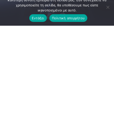
καλύτερη δυνατή εμπειρία στη σελίδα μας. Εάν συνεχίσετε να
χρησιμοποιείτε τη σελίδα, θα υποθέσουμε πως είστε
ικανοποιημένοι με αυτό.
Εντάξει
Πολιτική απορρήτου
Ο Ιωνικός συνεχίζει την ενίσχυσή του ενόψει της νέας
αγωνιστικής περιόδου, προχωρώντας σε μία ακόμη
μεταγραφική κίνηση. Η ομάδα της Νίκαιας ανακοίνωσε την
απόκτηση του 22χρονου επιθετικού μέσου Δημήτρη
Παγώνη, ο οποίος έρχεται να προσθέσει ποιότητα και
λύσεις στη μεσοεπιθετική γραμμή.
Ο νεαρός ποδοσφαιριστής αγωνίστηκε την περσινή σεζόν
με τη φανέλα του Φωστήρα, ενώ στο παρελθόν έχει
φορέσει για αρκετά χρόνια τη φανέλα του Εθνικού