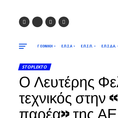
Γ ΕΘΝΙΚΉ
Ε.Π.Σ.Α
Ε.Π.Σ.Π.
Ε.Π.Σ.Δ.Α.
STOPLEKTO
Ο Λευτέρης Φε
τεχνικός στην 
παρέα» της ΑΕ