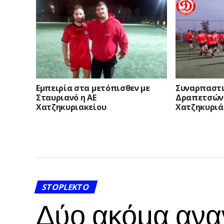
Γιαγιάς Ειρ
Εμπειρία στα μετόπισθεν με
Συναρπαστι
Σταυριανό η ΑΕ
Δραπετσώνα
Χατζηκυριακείου
Χατζηκυριάκ
STOPLEKTO
Δύο ακόμα αναν