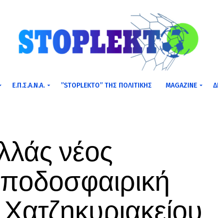
Ε.Π.Σ.Α.Ν.Α.
”STOPLEKTO” ΤΗΣ ΠΟΛΙΤΙΚΗΣ
MAGAZINE
Δ
λλάς νέος
«ποδοσφαιρική
 Χατζηκυριακείου