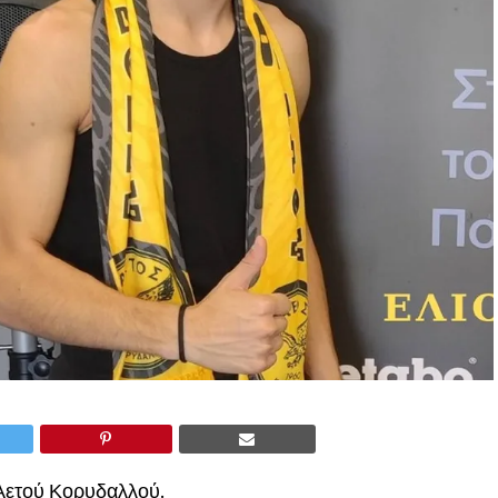
Αετού Κορυδαλλού.