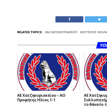
RELATED TOPICS:
ΑΕ ΧΑΤΖΗΚΥΡΙΑΚΕΊΟΥ
ΛΕΥΤΈΡΗΣ ΦΕΛΛ
YO
ΑΕ Χατζηκυριακείου – ΑΟ
ΑΕ Χατζηκυρ
Προφήτης Ηλίας 1-1
Συλλυπητήρ
το θάνατο τ