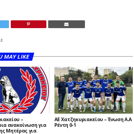
ΆΣ
U MAY LIKE
ιακείου –
ΑΕ Χατζηκυριακείου – Ένωση Α.Α
ια ανακοίνωση για
Ρέντη 0-1
ης Μητέρας για