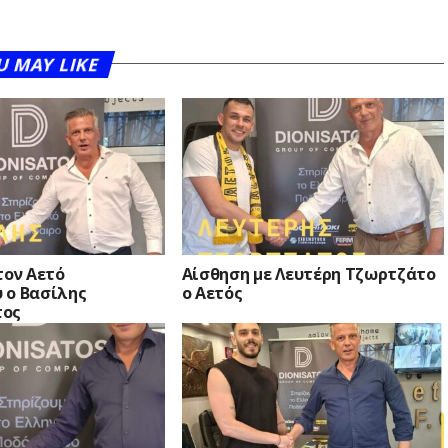
U MAY LIKE
τον Αετό
Αίσθηση με Λευτέρη Τζωρτζάτο
 ο Βασίλης
ο Αετός
τος