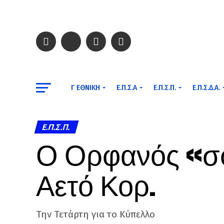
Γ ΕΘΝΙΚΉ
Ε.Π.Σ.Α
Ε.Π.Σ.Π.
Ε.Π.Σ.Δ.Α.
Ε.Π.Σ.Π.
Ο Ορφανός «σφ
Αετό Κορ.
Την Τετάρτη για το Κύπελλο