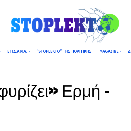
Ε.Π.Σ.Α.Ν.Α.
”STOPLEKTO” ΤΗΣ ΠΟΛΙΤΙΚΗΣ
MAGAZINE
Δ
υρίζει» Ερμή –