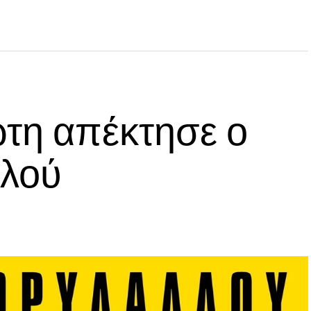
ώτη απέκτησε ο
λλού