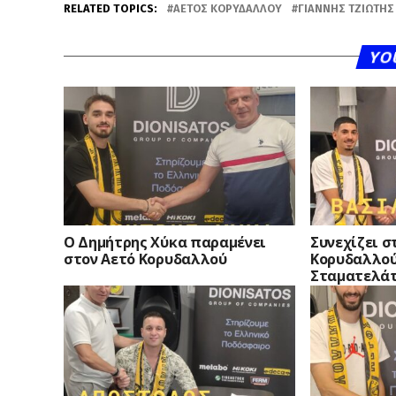
RELATED TOPICS:
ΑΕΤΌΣ ΚΟΡΥΔΑΛΛΟΎ
ΓΙΆΝΝΗΣ ΤΖΙΏΤΗΣ
YO
O Δημήτρης Χύκα παραμένει
Συνεχίζει σ
στον Αετό Κορυδαλλού
Κορυδαλλού
Σταματελά