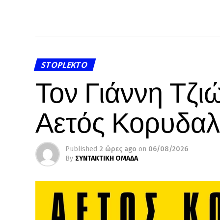
STOPLEKTO
Τον Γιάννη Τζι
Αετός Κορυδα
Published
2 ώρες ago
on
06/08/2026
By
ΣΥΝΤΑΚΤΙΚΗ ΟΜΑΔΑ