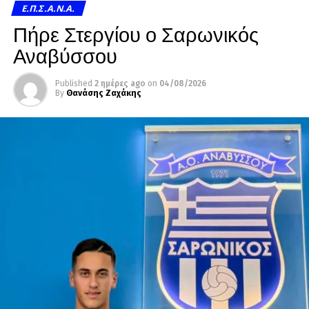
Ε.Π.Σ.Α.Ν.Α.
Πήρε Στεργίου ο Σαρωνικός
Αναβύσσου
Published
2 ημέρες ago
on
04/08/2026
By
Θανάσης Ζαχάκης