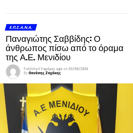
Ε.Π.Σ.Α.Ν.Α.
Παναγιώτης Σαββίδης: Ο
άνθρωπος πίσω από το όραμα
της Α.Ε. Μενιδίου
Published
3 ημέρες ago
on
03/08/2026
By
Θανάσης Ζαχάκης