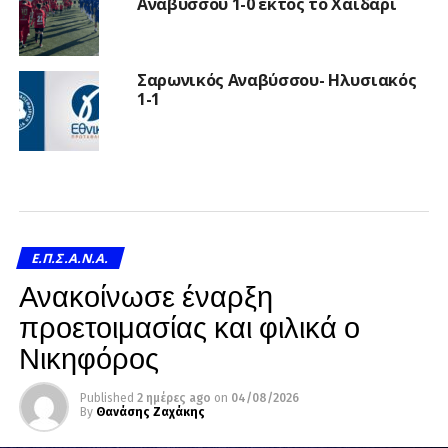
Αναβύσσου 1-0 εκτός το Χαϊδάρι
Σαρωνικός Αναβύσσου- Ηλυσιακός
1-1
Ε.Π.Σ.Α.Ν.Α.
Ανακοίνωσε έναρξη
προετοιμασίας και φιλικά ο
Νικηφόρος
Published
2 ημέρες ago
on
04/08/2026
By
Θανάσης Ζαχάκης