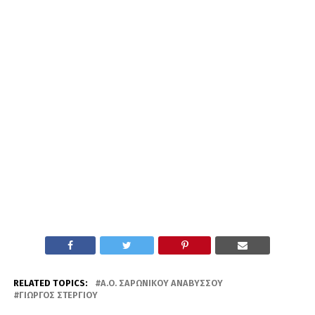
RELATED TOPICS:
Α.Ο. ΣΑΡΩΝΙΚΟΎ ΑΝΑΒΎΣΣΟΥ
ΓΙΏΡΓΟΣ ΣΤΕΡΓΊΟΥ