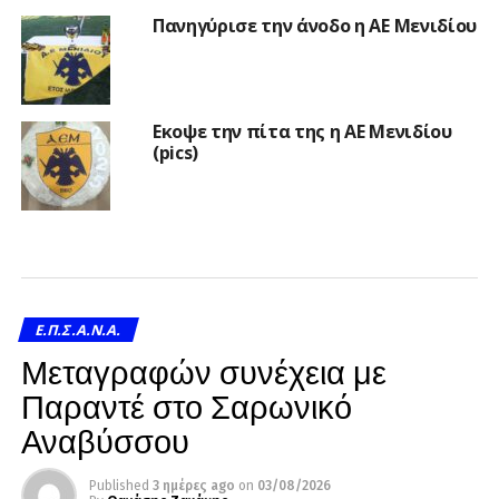
Πανηγύρισε την άνοδο η ΑΕ Μενιδίου
Εκοψε την πίτα της η ΑΕ Μενιδίου
(pics)
Ε.Π.Σ.Α.Ν.Α.
Μεταγραφών συνέχεια με
Παραντέ στο Σαρωνικό
Αναβύσσου
Published
3 ημέρες ago
on
03/08/2026