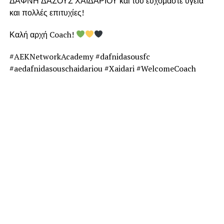
ΔΑΦΝΗ ΔΑΣΟΥΣ ΧΑΪΔΑΡΙΟΥ και του ευχόμαστε υγεία
και πολλές επιτυχίες!
Καλή αρχή Coach!
#AEKNetworkAcademy #dafnidasousfc
#aedafnidasouschaidariou #Xaidari #WelcomeCoach