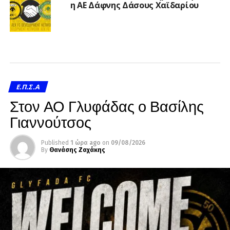
η ΑΕ Δάφνης Δάσους Χαϊδαρίου
Ε.Π.Σ.Α
Στον ΑΟ Γλυφάδας ο Βασίλης
Γιαννούτσος
Published
1 ώρα ago
on
09/08/2026
By
Θανάσης Ζαχάκης