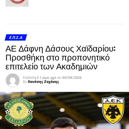
Ε.Π.Σ.Α
ΑΕ Δάφνη Δάσους Χαϊδαρίου:
Προσθήκη στο προπονητικό
επιτελείο των Ακαδημιών
Published
1 ώρα ago
on
09/08/2026
By
Θανάσης Ζαχάκης