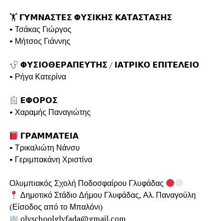
⠀
🏋️ 𝝘𝝪𝝡𝝢𝝖𝝨𝝩𝝚𝝨 𝝫𝝪𝝨𝝞𝝟𝝜𝝨 𝝟𝝖𝝩𝝖𝝨𝝩𝝖𝝨𝝜𝝨⠀
• Τσάκας Γιώργος⠀
• Μήτσος Γιάννης ⠀
⠀
𝝫𝝪𝝨𝝞𝝤𝝝𝝚𝝦𝝖𝝥𝝚𝝪𝝩𝝜𝝨 / 𝝞𝝖𝝩𝝦𝝞𝝟𝝤 𝝚𝝥𝝞𝝩𝝚𝝠𝝚𝝞𝝤⠀
• Ρήγα Κατερίνα⠀
⠀
𝝚𝝫𝝤𝝦𝝤𝝨⠀
• Χαραμής Παναγιώτης⠀
⠀
𝝘𝝦𝝖𝝡𝝡𝝖𝝩𝝚𝝞𝝖⠀
• Τρικαλιώτη Νάνσυ⠀
• Γεριμπακάνη Χριστίνα⠀
⠀
Ολυμπιακός Σχολή Ποδοσφαίρου Γλυφάδας
⠀
Δημοτικό Στάδιο Δήμου Γλυφάδας, Αλ. Παναγούλη
(Είσοδος από το Μπαλόνι)⠀
olyschoolglyfada@gmail.com⠀