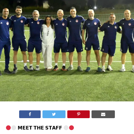
𝗠𝗘𝗘𝗧 𝗧𝗛𝗘 𝗦𝗧𝗔𝗙𝗙
⠀