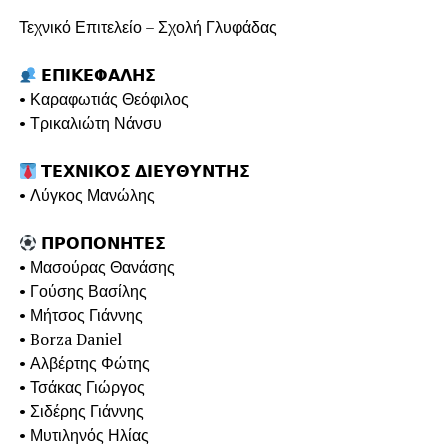
⠀
Τεχνικό Επιτελείο – Σχολή Γλυφάδας⠀
⠀
𝝚𝝥𝝞𝝟𝝚𝝫𝝖𝝠𝝜𝝨⠀
• Καραφωτιάς Θεόφιλος⠀
• Τρικαλιώτη Νάνσυ⠀
⠀
𝝩𝝚𝝬𝝢𝝞𝝟𝝤𝝨 𝝙𝝞𝝚𝝪𝝝𝝪𝝢𝝩𝝜𝝨⠀
• Λύγκος Μανώλης⠀
⠀
𝝥𝝦𝝤𝝥𝝤𝝢𝝜𝝩𝝚𝝨⠀
• Μασούρας Θανάσης⠀
• Γούσης Βασίλης⠀
• Μήτσος Γιάννης⠀
• Borza Daniel⠀
• Αλβέρτης Φώτης⠀
• Τσάκας Γιώργος⠀
• Σιδέρης Γιάννης⠀
• Μυτιληνός Ηλίας⠀