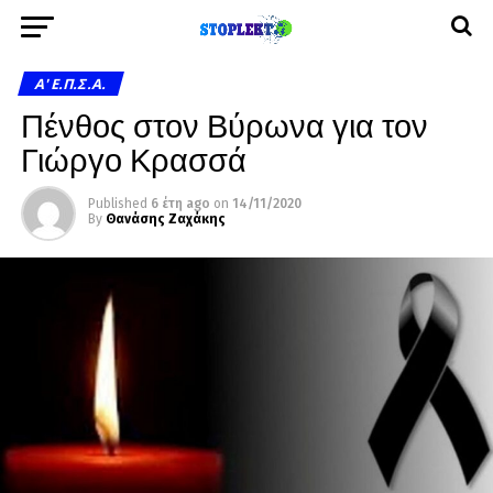
A' Ε.Π.Σ.Α.
Πένθος στον Βύρωνα για τον
Γιώργο Κρασσά
Published
6 έτη ago
on
14/11/2020
By
Θανάσης Ζαχάκης