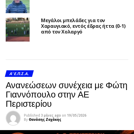
Μεγάλοι μπελάδες για τον
Χαραυγιακό, εντός έδρας ήττα (0-1)
από τον Χολαργό
A' Ε.Π.Σ.Α.
Ανανεώσεων συνέχεια με Φώτη
Γιαννόπουλο στην ΑΕ
Περιστερίου
Published
3 μήνες ago
on
19/05/2026
By
Θανάσης Ζαχάκης