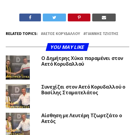
RELATED TOPICS:
ΑΕΤΌΣ ΚΟΡΥΔΑΛΛΟΎ
ΓΙΆΝΝΗΣ ΤΖΙΏΤΗΣ
YOU MAY LIKE
O Δημήτρης Χύκα παραμένει στον
Αετό Κορυδαλλού
Συνεχίζει στον Αετό Κορυδαλλού ο
Βασίλης Σταματελάτος
Αίσθηση με Λευτέρη Τζωρτζάτο ο
Αετός