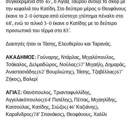
συγκεκριμένα στο 45′, ο Άγιαξ Ταύρου άνοιξε το σκορ με
την κεφαλιά του Κατίδη. Στο δεύτερο μέρος ο Θεοφάνους
έκανε το 2-0 ύστερα από εύστοχο χτύπημα πέναλτι στο
68′, ενώ το τελικό 3-0 έκανε ο Κατίδης με το δεύτερο
προσωπικό του τέρμα στο 83′.
Διαιτητές ήταν οι Τάσης, Ελευθερίου και Ταρανάς.
ΑΚΑΔΗΜΟΣ
: Γούναρης, Ντάρλας, Μιχαλόπουλος,
Τσάκαλος, Δελμαδώρος, Νούλας(57′ Μιχαήλ), Δημαράς,
Αναστασιάδης(62′ Βουρλιώτης), Τάσης, Τζαβέλλας(67′
Ζήκος), Βαλερί
ΑΓΙΑΞ:
Θανόπουλος, Τριανταφυλλίδης,
Αγγελακόπουλος(64′ Πατέλης), Πέττας, Μιχαηλίδης,
Κατσούλας, Κατίδης, Σιώζος(46′ Καζιάνης),
Καραΐνδρος(78′ Σπανάκος), Θεοφάνους, Χαλίλι