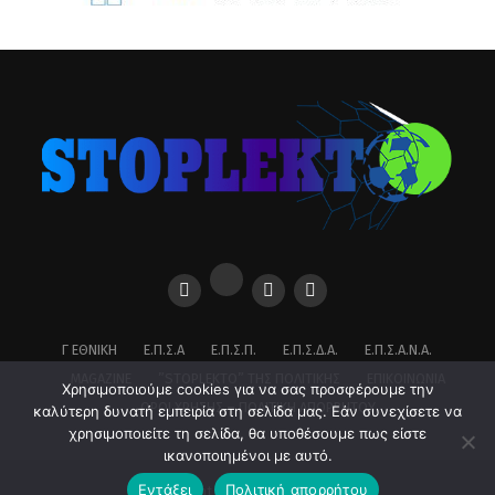
Γ ΕΘΝΙΚΉ
Ε.Π.Σ.Α
Ε.Π.Σ.Π.
Ε.Π.Σ.Δ.Α.
Ε.Π.Σ.Α.Ν.Α.
MAGAZINE
”STOPLEKTO” ΤΗΣ ΠΟΛΙΤΙΚΗΣ
ΕΠΙΚΟΙΝΩΝΊΑ
Χρησιμοποιούμε cookies για να σας προσφέρουμε την
ΌΡΟΙ ΧΡΉΣΗΣ – ΠΟΛΙΤΙΚΉ ΑΠΟΡΡΉΤΟΥ
καλύτερη δυνατή εμπειρία στη σελίδα μας. Εάν συνεχίσετε να
χρησιμοποιείτε τη σελίδα, θα υποθέσουμε πως είστε
ικανοποιημένοι με αυτό.
Εντάξει
Πολιτική απορρήτου
Copyright © 2026 stoplekto.gr