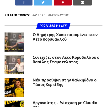
RELATED TOPICS:
Α' ΕΠΣΠ
ΑΡΓΟΝΑΎΤΗΣ
YOU MAY LIKE
O Δημήτρης Χύκα παραμένει στον
Αετό Κορυδαλλού
Συνεχίζει στον Αετό Κορυδαλλού ο
Βασίλης Σταματελάτος
Νέα προσθήκη στην Χαλκηδόνα ο
Τάσος Κορκίδης
Αργοναύτης – Ενίσχυση με Claudio