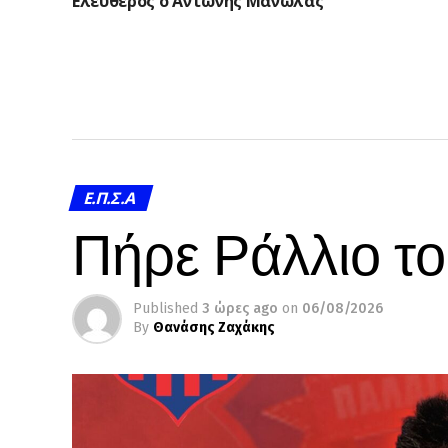
Ελεύθερος ο Αντώνης Μανωλάς
Ε.Π.Σ.Α
Πήρε Ράλλιο τ
Published
3 ώρες ago
on
06/08/2026
By
Θανάσης Ζαχάκης