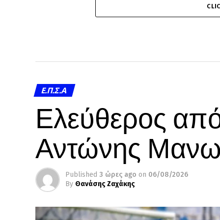
CLI
Ε.Π.Σ.Α
Ελεύθερος από
Αντώνης Μανω
Published
3 ώρες ago
on
06/08/2026
By
Θανάσης Ζαχάκης