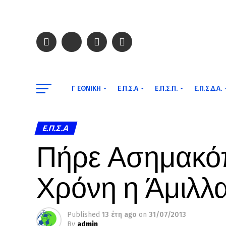
Γ ΕΘΝΙΚΉ
Ε.Π.Σ.Α
Ε.Π.Σ.Π.
Ε.Π.Σ.Δ.Α.
Ε.Π.Σ.Α
Πήρε Ασημακό
Χρόνη η Άμιλλα
Published
13 έτη ago
on
31/07/2013
By
admin