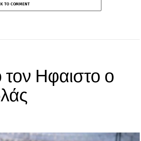
CK TO COMMENT
 τον Ηφαιστο ο
λάς