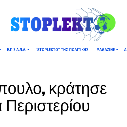
Ε.Π.Σ.Α.Ν.Α.
”STOPLEKTO” ΤΗΣ ΠΟΛΙΤΙΚΗΣ
MAGAZINE
Δ
πουλο, κράτησε
 Περιστερίου