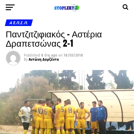
Α΄ Ε.Π.Σ.Π.
Παντζιτζιφιακός – Αστέρια
Δραπετσώνας 2-1
Published
8 έτη ago
on
18/03/2018
By
Αντώνη Δαρζέντα