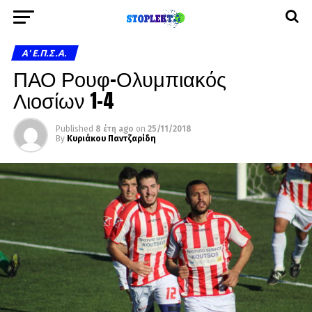
A' Ε.Π.Σ.Α.
ΠΑΟ Ρουφ-Ολυμπιακός
Λιοσίων 1-4
Published
8 έτη ago
on
25/11/2018
By
Κυριάκου Παντζαρίδη