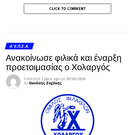
CLICK TO COMMENT
A' Ε.Π.Σ.Α.
Ανακοίνωσε φιλικά και έναρξη
προετοιμασίας ο Χολαργός
Published
1 μήνα ago
on
30/06/2026
By
Θανάσης Ζαχάκης