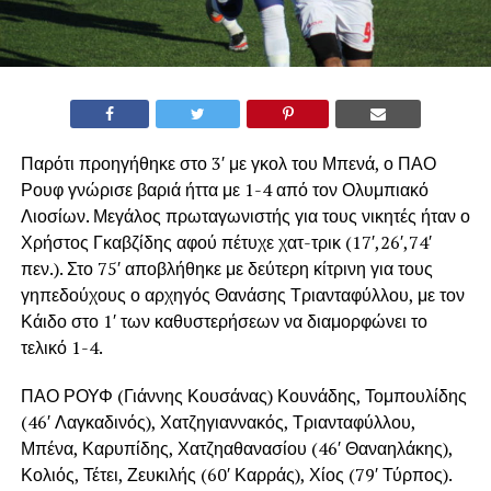
Παρότι προηγήθηκε στο 3′ με γκολ του Μπενά, ο ΠΑΟ
Ρουφ γνώρισε βαριά ήττα με 1-4 από τον Ολυμπιακό
Λιοσίων. Μεγάλος πρωταγωνιστής για τους νικητές ήταν ο
Χρήστος Γκαβζίδης αφού πέτυχε χατ-τρικ (17′,26′,74′
πεν.). Στο 75′ αποβλήθηκε με δεύτερη κίτρινη για τους
γηπεδούχους ο αρχηγός Θανάσης Τριανταφύλλου, με τον
Κάιδο στο 1′ των καθυστερήσεων να διαμορφώνει το
τελικό 1-4.
ΠΑΟ ΡΟΥΦ (Γιάννης Κουσάνας) Κουνάδης, Τομπουλίδης
(46′ Λαγκαδινός), Χατζηγιαννακός, Τριανταφύλλου,
Μπένα, Καρυπίδης, Χατζηαθανασίου (46′ Θαναηλάκης),
Κολιός, Τέτει, Ζευκιλής (60′ Καρράς), Χίος (79′ Τύρπος).