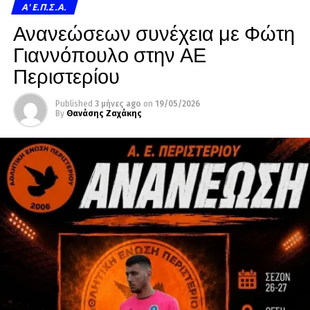
A' Ε.Π.Σ.Α.
Ανανεώσεων συνέχεια με Φώτη
Γιαννόπουλο στην ΑΕ
Περιστερίου
Published
3 μήνες ago
on
19/05/2026
By
Θανάσης Ζαχάκης