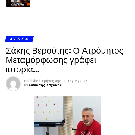
A' Ε.Π.Σ.Α.
Σάκης Βερούτης: Ο Ατρόμητος
Μεταμόρφωσης γράφει
ιστορία…
Published
3 μήνες ago
on
18/05/2026
By
Θανάσης Ζαχάκης