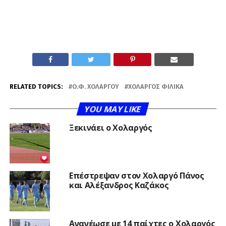
RELATED TOPICS:
Ο.Φ. ΧΟΛΑΡΓΟΎ
ΧΟΛΑΡΓΌΣ ΦΙΛΙΚΆ
YOU MAY LIKE
Ξεκινάει ο Χολαργός
Επέστρεψαν στον Χολαργό Πάνος
και Αλέξανδρος Καζάκος
Ανανέωσε με 14 παίχτες ο Χολαργός