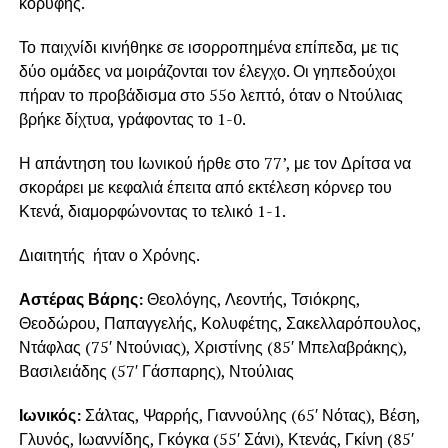
κορυφής.
Το παιχνίδι κινήθηκε σε ισορροπημένα επίπεδα, με τις
δύο ομάδες να μοιράζονται τον έλεγχο. Οι γηπεδούχοι
πήραν το προβάδισμα στο 55ο λεπτό, όταν ο Ντούλιας
βρήκε δίχτυα, γράφοντας το 1-0.
Η απάντηση του Ιωνικού ήρθε στο 77’, με τον Δρίτσα να
σκοράρει με κεφαλιά έπειτα από εκτέλεση κόρνερ του
Κτενά, διαμορφώνοντας το τελικό 1-1.
Διαιτητής ήταν ο Χρόνης.
Αστέρας Βάρης:
Θεολόγης, Λεοντής, Τσιόκρης,
Θεοδώρου, Παπαγγελής, Κολυφέτης, Σακελλαρόπουλος,
Ντάφλας (75′ Ντούνιας), Χριστίνης (85′ Μπελαβράκης),
Βασιλειάδης (57′ Γάσπαρης), Ντούλιας
Ιωνικός:
Σάλτας, Ψαρρής, Γιαννούλης (65′ Νότας), Βέση,
Γλυνός, Ιωαννίδης, Γκόγκα (55′ Σάνι), Κτενάς, Γκίνη (85′