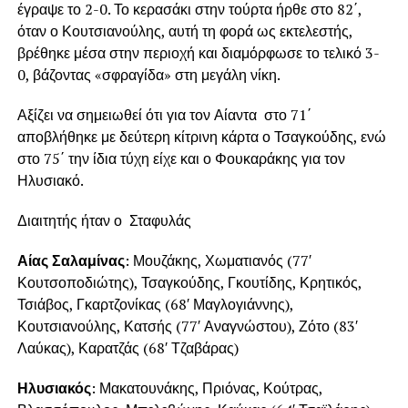
έγραψε το 2-0. Το κερασάκι στην τούρτα ήρθε στο 82΄,
όταν ο Κουτσιανούλης, αυτή τη φορά ως εκτελεστής,
βρέθηκε μέσα στην περιοχή και διαμόρφωσε το τελικό 3-
0, βάζοντας «σφραγίδα» στη μεγάλη νίκη.
Αξίζει να σημειωθεί ότι για τον Αίαντα στο 71΄
αποβλήθηκε με δεύτερη κίτρινη κάρτα ο Τσαγκούδης, ενώ
στο 75΄ την ίδια τύχη είχε και ο Φουκαράκης για τον
Ηλυσιακό.
Διαιτητής ήταν ο Σταφυλάς
Αίας Σαλαμίνας
: Μουζάκης, Χωματιανός (77′
Κουτσοποδιώτης), Τσαγκούδης, Γκουτίδης, Κρητικός,
Τσιάβος, Γκαρτζονίκας (68′ Μαγλογιάννης),
Κουτσιανούλης, Κατσής (77′ Αναγνώστου), Ζότο (83′
Λαύκας), Καρατζάς (68′ Τζαβάρας)
Ηλυσιακός
: Μακατουνάκης, Πριόνας, Κούτρας,