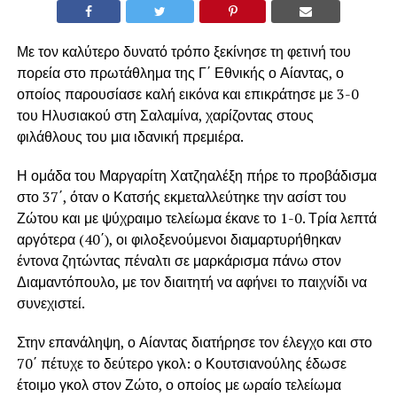
Με τον καλύτερο δυνατό τρόπο ξεκίνησε τη φετινή του
πορεία στο πρωτάθλημα της Γ΄ Εθνικής ο Αίαντας, ο
οποίος παρουσίασε καλή εικόνα και επικράτησε με 3-0
του Ηλυσιακού στη Σαλαμίνα, χαρίζοντας στους
φιλάθλους του μια ιδανική πρεμιέρα.
Η ομάδα του Μαργαρίτη Χατζηαλέξη πήρε το προβάδισμα
στο 37΄, όταν ο Κατσής εκμεταλλεύτηκε την ασίστ του
Ζώτου και με ψύχραιμο τελείωμα έκανε το 1-0. Τρία λεπτά
αργότερα (40΄), οι φιλοξενούμενοι διαμαρτυρήθηκαν
έντονα ζητώντας πέναλτι σε μαρκάρισμα πάνω στον
Διαμαντόπουλο, με τον διαιτητή να αφήνει το παιχνίδι να
συνεχιστεί.
Στην επανάληψη, ο Αίαντας διατήρησε τον έλεγχο και στο
70΄ πέτυχε το δεύτερο γκολ: ο Κουτσιανούλης έδωσε
έτοιμο γκολ στον Ζώτο, ο οποίος με ωραίο τελείωμα