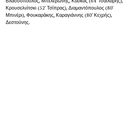
Βλασσόπουλος, Μπελεβώνης, Καύκας (64′ Τσαϊλάρης),
Κρουσελνίτσκι (52′ Τσίπρας), Διαμαντόπουλος (80′
Μπινέρι), Φουκαράκης, Καραγιάννης (80′ Κεχρής),
Δεστούνης.