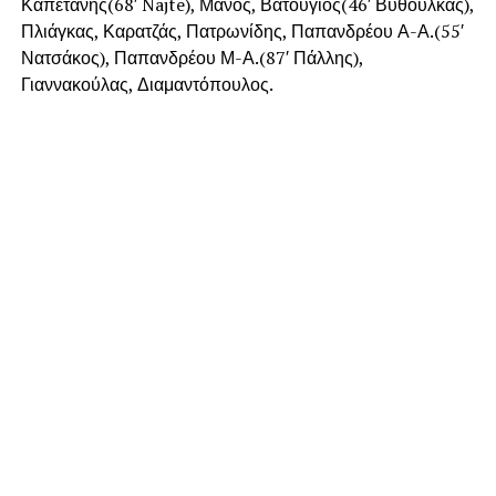
Καπετάνης(68′ Najte), Μάνος, Βατούγιος(46′ Βυθούλκας),
Πλιάγκας, Καρατζάς, Πατρωνίδης, Παπανδρέου Α-Α.(55′
Νατσάκος), Παπανδρέου Μ-Α.(87′ Πάλλης),
Γιαννακούλας, Διαμαντόπουλος.