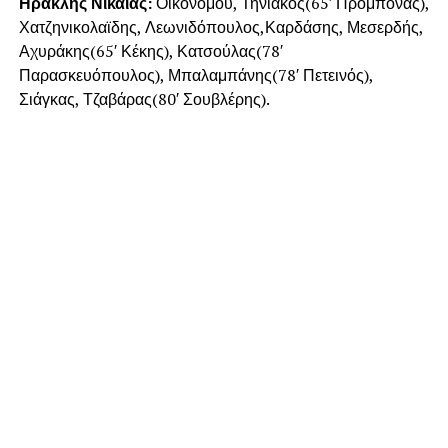
Ηρακλής Νίκαιας:
Οικονόμου, Τηνιακός(65′ Προμπονάς),
Χατζηνικολαϊδης, Λεωνιδόπουλος,Καρδάσης, Μεσερδής,
Αχυράκης(65′ Κέκης), Κατσούλας(78′
Παρασκευόπουλος), Μπαλαμπάνης(78′ Πετεινός),
Σιάγκας, Τζαβάρας(80′ Σουβλέρης).