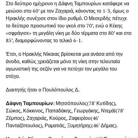
Στο δεύτερο ημίχρονο η Δάφνη Ταμπουρίων κατάφερε να
μειώσει στο 60’ με τον Ζαχαριά, κάνοντας το 1-3, όμως ο
Ηρακλής συνέχισε στον ίδιο ρυθμό. Ο Μεσερδής πέτυχε
το δεύτερο προσωπικό του γκολ στο 70’, ενώ ο Κέκης
«σφράγισε» τη μεγάλη νίκη με δύο τέρματα στο 80’ και στο
85’, διαμορφώνοντας το τελικό 6-1.
Έτσι, ο Ηρακλής Νίκαιας βρίσκεται μια ανάσα από την
άνοδο, καθώς χρειάζεται μόνο τη νίκη στην τελευταία
αγωνιστική της σεζόν για να πετύχει τον μεγάλο του
στόχο.
Διαιτητής ήταν ο Πουλόπουλος Δ.
Δάφνη Ταμπουρίων:
Μητσόπουλος(78′ Κυτίδης),
Σώκος, Κόκκινος, Παπαδάκης, Γεωργάκης, Ντεμάϊ(78′
Ζέμπος), Ζαχαριάς, Κούρος, Ζαφειρίου(46′
Πανταζόπουλος), Ραματιάς, Ξυμητήρης(46′ Δήμας).