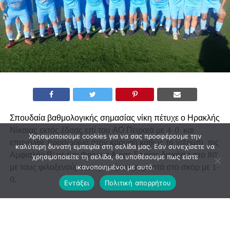
Σπουδαία βαθμολογικής σημασίας νίκη πέτυχε ο Ηρακλής
Νίκαιας εκτός έδρας επί του ΑΟ Πειραιά με 4-0 και
Χρησιμοποιούμε cookies για να σας προσφέρουμε την
επανήλθε προσωρινά στην κορυφή καθώς το ντέρμπι της
καλύτερη δυνατή εμπειρία στη σελίδα μας. Εάν συνεχίσετε να
Αμφιαλής Β’ με τον Φοίνικα Αγίας Σοφίας διεκόπη στο 80′
χρησιμοποιείτε τη σελίδα, θα υποθέσουμε πως είστε
με τους φιλοξενούμενους να ήταν μπροστά στο σκορ με 1-
ικανοποιημένοι με αυτό.
0.
Εντάξει
Πολιτική απορρήτου
Για την ομάδα του Παναγιώτη Μωραΐτη σκόραραν οι
Χατζηνικολαΐδης στο 12’, Μεσερδής στο 51’ με εκτέλεση
φάουλ και Λεωνιδόπουλος στο 74’ και στο 90’ με κεφαλιά,