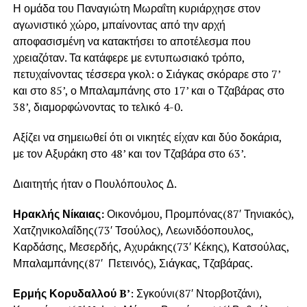
Η ομάδα του Παναγιώτη Μωραΐτη κυριάρχησε στον
αγωνιστικό χώρο, μπαίνοντας από την αρχή
αποφασισμένη να κατακτήσει το αποτέλεσμα που
χρειαζόταν. Τα κατάφερε με εντυπωσιακό τρόπο,
πετυχαίνοντας τέσσερα γκολ: ο Σιάγκας σκόραρε στο 7’
και στο 85’, ο Μπαλαμπάνης στο 17’ και ο Τζαβάρας στο
38’, διαμορφώνοντας το τελικό 4-0.
Αξίζει να σημειωθεί ότι οι νικητές είχαν και δύο δοκάρια,
με τον Αξυράκη στο 48’ και τον Τζαβάρα στο 63’.
Διαιτητής ήταν ο Πουλόπουλος Δ.
Ηρακλής Νίκαιας:
Οικονόμου, Προμπόνας(87′ Τηνιακός),
Χατζηνικολαΐδης(73′ Τσούλος), Λεωνιδόοπουλος,
Καρδάσης, Μεσερδής, Αχυράκης(73′ Κέκης), Κατσούλας,
Μπαλαμπάνης(87′ Πετεινός), Σιάγκας, Τζαβάρας.
Ερμής Κορυδαλλού B’
: Σγκούνι(87′ Ντορβοτζάνι),