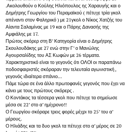
.Ακολουθούν ο Κούλης Ηλιόπουλος ης Χαραυγής και ο
Δημήτρης Γεωργίου του Περαμαϊκού ( πέτυχε τρία γκολ
απέναντι στον Φαληρικό ) με 21γκολ ο Νίκος Χατζής του
Αίαντα Σαλαμίνας με 19 και ο Πάρης Δανασής της
Αμφιάλης με 17.
Πρώτος σκόρερ στη Β’ Κατηγορία είναι ο Δημήτρης
Σκουλουδάκης με 27 ενώ στην Γ’ ο Μανώλης
Αγουρσαλίδης του ΑΣ Κωφών με 26 τέρματα.
Χαρακτηριστικό είναι το γεγονός ότι ΟΛΟΙ οι παραπάνω
ποδοσφαιριστές σκόραραν την τελευταία αγωνιστική ,
γεγονός ιδιαίτερα σπάνιο…
Πάμε τώρα σε ένα άλλο πρωτοφανές γεγονός που έχει να
κάνει με τους πρώτους σκόρερς .
Ο Κοντάκος τα τέσσερα γκολ που πέτυχε τα σημείωσε
μέσα σε 22’ στο α’ ημίχρονο!!
Ο Γεωργίου σκόραρε τρεις φορές μέχρι το 25’ του α’
μέρους.
Ο Ηλιάδης και τα δυο γκολ τα πέτυχε στο α’ μέρος σε 20