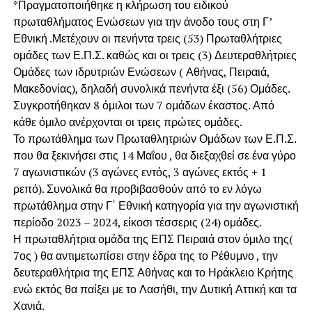
*Πραγματοποιήθηκε η κλήρωση του ειδικού
πρωταθλήματος Ενώσεων για την άνοδο τους στη Γ’
Εθνική .Μετέχουν οι πενήντα τρεις (53) Πρωταθλήτριες
ομάδες των Ε.Π.Σ. καθώς και οι τρεις (3) Δευτεραθλήτριες
Ομάδες των ιδρυτριών Ενώσεων ( Αθήνας, Πειραιά,
Μακεδονίας), δηλαδή συνολικά πενήντα έξι (56) Ομάδες.
Συγκροτήθηκαν 8 όμιλοι των 7 ομάδων έκαστος. Από
κάθε όμιλο ανέρχονται οι τρεις πρώτες ομάδες.
Το πρωτάθλημα των Πρωταθλητριών Ομάδων των Ε.Π.Σ.
που θα ξεκινήσει στις 14 Μαΐου , θα διεξαχθεί σε ένα γύρο
7 αγωνιστικών (3 αγώνες εντός, 3 αγώνες εκτός + 1
ρεπό). Συνολικά θα προβιβασθούν από το εν λόγω
πρωτάθλημα στην Γ΄ Εθνική κατηγορία για την αγωνιστική
περίοδο 2023 – 2024, είκοσι τέσσερις (24) ομάδες.
Η πρωταθλήτρια ομάδα της ΕΠΣ Πειραιά στον όμιλο της(
7ος ) θα αντιμετωπίσει στην έδρα της το Ρέθυμνο , την
δευτεραθλήτρια της ΕΠΣ Αθήνας και το Ηράκλειο Κρήτης
ενώ εκτός θα παίξει με το Λασήθι, την Δυτική Αττική και τα
Χανιά.