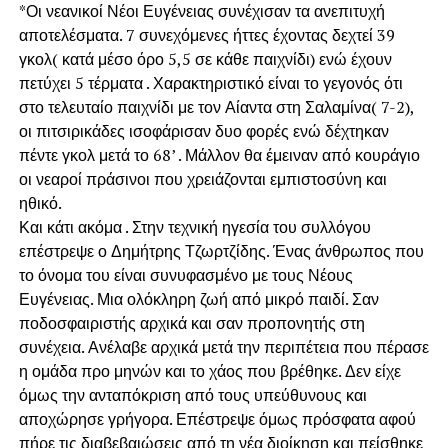
*Οι νεανικοί Νέοι Ευγένειας συνέχισαν τα ανεπιτυχή
αποτελέσματα. 7 συνεχόμενες ήττες έχοντας δεχτεί 39
γκολ( κατά μέσο όρο 5,5 σε κάθε παιχνίδι) ενώ έχουν
πετύχει 5 τέρματα . Χαρακτηριστικό είναι το γεγονός ότι
στο τελευταίο παιχνίδι με τον Αίαντα στη Σαλαμίνα( 7-2),
οι πιτσιρικάδες ισοφάρισαν δυο φορές ενώ δέχτηκαν
πέντε γκολ μετά το 68’ . Μάλλον θα έμειναν από κουράγιο
οι νεαροί πράσινοι που χρειάζονται εμπιστοσύνη και
ηθικό.
Και κάτι ακόμα . Στην τεχνική ηγεσία του συλλόγου
επέστρεψε ο Δημήτρης Τζωρτζίδης. Ένας άνθρωπος που
το όνομα του είναι συνυφασμένο με τους Νέους
Ευγένειας. Μια ολόκληρη ζωή από μικρό παιδί. Σαν
ποδοσφαιριστής αρχικά και σαν προπονητής στη
συνέχεια. Ανέλαβε αρχικά μετά την περιπέτεια που πέρασε
η ομάδα προ μηνών και το χάος που βρέθηκε. Δεν είχε
όμως την ανταπόκριση από τους υπεύθυνους και
αποχώρησε γρήγορα. Επέστρεψε όμως πρόσφατα αφού
πήρε τις διαβεβαιώσεις από τη νέα διοίκηση και πείσθηκε