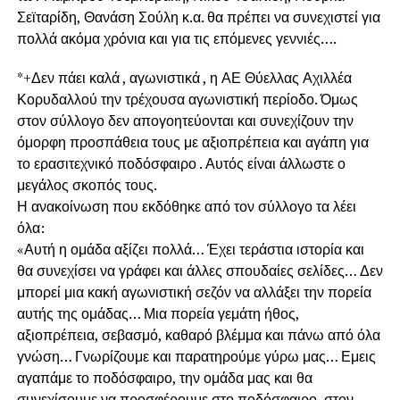
Σεϊταρίδη, Θανάση Σούλη κ.α. θα πρέπει να συνεχιστεί για
πολλά ακόμα χρόνια και για τις επόμενες γεννιές….
*+Δεν πάει καλά , αγωνιστικά , η ΑΕ Θύελλας Αχιλλέα
Κορυδαλλού την τρέχουσα αγωνιστική περίοδο. Όμως
στον σύλλογο δεν απογοητεύονται και συνεχίζουν την
όμορφη προσπάθεια τους με αξιοπρέπεια και αγάπη για
το ερασιτεχνικό ποδόσφαιρο . Αυτός είναι άλλωστε ο
μεγάλος σκοπός τους.
Η ανακοίνωση που εκδόθηκε από τον σύλλογο τα λέει
όλα:
«Αυτή η ομάδα αξίζει πολλά… Έχει τεράστια ιστορία και
θα συνεχίσει να γράφει και άλλες σπουδαίες σελίδες… Δεν
μπορεί μια κακή αγωνιστική σεζόν να αλλάξει την πορεία
αυτής της ομάδας… Μια πορεία γεμάτη ήθος,
αξιοπρέπεια, σεβασμό, καθαρό βλέμμα και πάνω από όλα
γνώση… Γνωρίζουμε και παρατηρούμε γύρω μας… Εμεις
αγαπάμε το ποδόσφαιρο, την ομάδα μας και θα
συνεχίσουμε να προσφέρουμε στο ποδόσφαιρο, στον