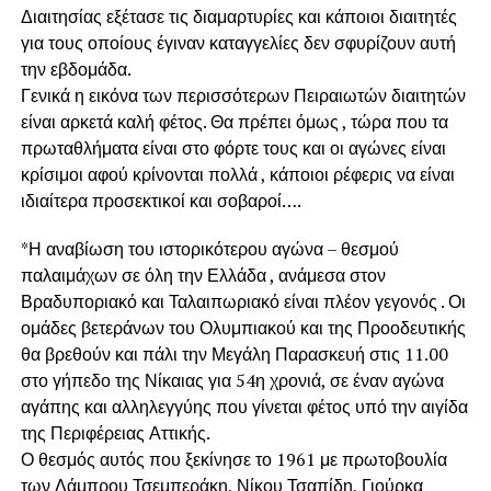
Διαιτησίας εξέτασε τις διαμαρτυρίες και κάποιοι διαιτητές
για τους οποίους έγιναν καταγγελίες δεν σφυρίζουν αυτή
την εβδομάδα.
Γενικά η εικόνα των περισσότερων Πειραιωτών διαιτητών
είναι αρκετά καλή φέτος. Θα πρέπει όμως , τώρα που τα
πρωταθλήματα είναι στο φόρτε τους και οι αγώνες είναι
κρίσιμοι αφού κρίνονται πολλά , κάποιοι ρέφερις να είναι
ιδιαίτερα προσεκτικοί και σοβαροί….
*Η αναβίωση του ιστορικότερου αγώνα – θεσμού
παλαιμάχων σε όλη την Ελλάδα , ανάμεσα στον
Βραδυποριακό και Ταλαιπωριακό είναι πλέον γεγονός . Οι
ομάδες βετεράνων του Ολυμπιακού και της Προοδευτικής
θα βρεθούν και πάλι την Μεγάλη Παρασκευή στις 11.00
στο γήπεδο της Νίκαιας για 54η χρονιά, σε έναν αγώνα
αγάπης και αλληλεγγύης που γίνεται φέτος υπό την αιγίδα
της Περιφέρειας Αττικής.
Ο θεσμός αυτός που ξεκίνησε το 1961 με πρωτοβουλία
των Λάμπρου Τσεμπεράκη, Νίκου Τσαπίδη, Γιούρκα