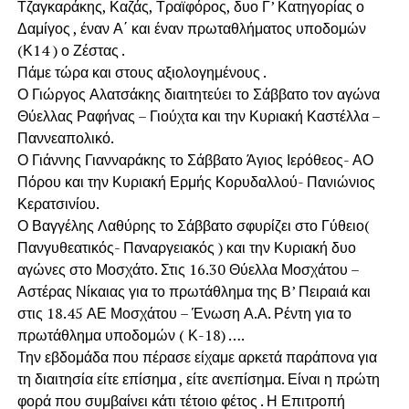
Τζαγκαράκης, Καζάς, Τραϊφόρος, δυο Γ’ Κατηγορίας ο
Δαμίγος , έναν Α΄ και έναν πρωταθλήματος υποδομών
(Κ14 ) ο Ζέστας .
Πάμε τώρα και στους αξιολογημένους .
Ο Γιώργος Αλατσάκης διαιτητεύει το Σάββατο τον αγώνα
Θύελλας Ραφήνας – Γιούχτα και την Κυριακή Καστέλλα –
Παννεαπολικό.
Ο Γιάννης Γιανναράκης το Σάββατο Άγιος Ιερόθεος- ΑΟ
Πόρου και την Κυριακή Ερμής Κορυδαλλού- Πανιώνιος
Κερατσινίου.
Ο Βαγγέλης Λαθύρης το Σάββατο σφυρίζει στο Γύθειο(
Πανγυθεατικός- Παναργειακός ) και την Κυριακή δυο
αγώνες στο Μοσχάτο. Στις 16.30 Θύελλα Μοσχάτου –
Αστέρας Νίκαιας για το πρωτάθλημα της Β’ Πειραιά και
στις 18.45 ΑΕ Μοσχάτου – Ένωση Α.Α. Ρέντη για το
πρωτάθλημα υποδομών ( Κ-18) ….
Την εβδομάδα που πέρασε είχαμε αρκετά παράπονα για
τη διαιτησία είτε επίσημα , είτε ανεπίσημα. Είναι η πρώτη
φορά που συμβαίνει κάτι τέτοιο φέτος . Η Επιτροπή