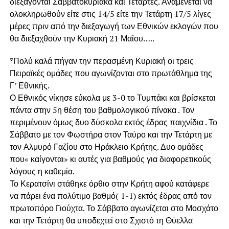
διεξάγονται Σαββατοκύριακα και Τετάρτες. Αναμένεται να
ολοκληρωθούν είτε στις 14/5 είτε την Τετάρτη 17/5 λίγες
μέρες πριν από την διεξαγωγή των Εθνικών εκλογών που
θα διεξαχθούν την Κυριακή 21 Μαΐου…..
*Πολύ καλά πήγαν την περασμένη Κυριακή οι τρεις
Πειραϊκές ομάδες που αγωνίζονται στο πρωτάθλημα της
Γ’ Εθνικής.
Ο Εθνικός νίκησε εύκολα με 3-0 το Τυμπάκι και βρίσκεται
πάντα στην 5η θέση του βαθμολογικού πίνακα . Τον
περιμένουν όμως δυο δύσκολα εκτός έδρας παιχνίδια . Το
Σάββατο με τον Φωστήρα στον Ταύρο και την Τετάρτη με
τον Αλμυρό Γαζίου στο Ηράκλειο Κρήτης. Δυο ομάδες
που« καίγονται» κι αυτές για βαθμούς για διαφορετικούς
λόγους η καθεμία.
Το Κερατσίνι στάθηκε όρθιο στην Κρήτη αφού κατάφερε
να πάρει ένα πολύτιμο βαθμό( 1-1) εκτός έδρας από τον
πρωτοπόρο Γιούχτα. Το Σάββατο αγωνίζεται στο Μοσχάτο
και την Τετάρτη θα υποδεχτεί στο Σχιστό τη Θύελλα