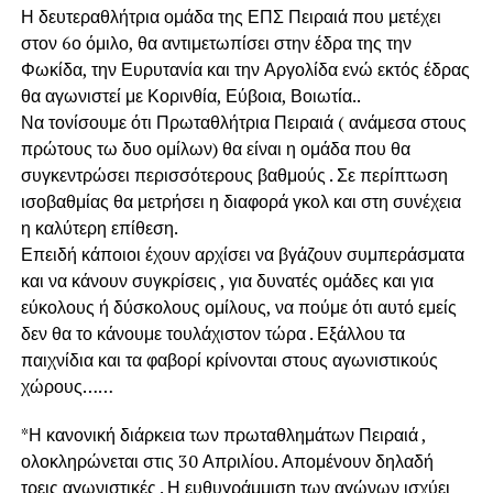
Η δευτεραθλήτρια ομάδα της ΕΠΣ Πειραιά που μετέχει
στον 6ο όμιλο, θα αντιμετωπίσει στην έδρα της την
Φωκίδα, την Ευρυτανία και την Αργολίδα ενώ εκτός έδρας
θα αγωνιστεί με Κορινθία, Εύβοια, Βοιωτία..
Να τονίσουμε ότι Πρωταθλήτρια Πειραιά ( ανάμεσα στους
πρώτους τω δυο ομίλων) θα είναι η ομάδα που θα
συγκεντρώσει περισσότερους βαθμούς . Σε περίπτωση
ισοβαθμίας θα μετρήσει η διαφορά γκολ και στη συνέχεια
η καλύτερη επίθεση.
Επειδή κάποιοι έχουν αρχίσει να βγάζουν συμπεράσματα
και να κάνουν συγκρίσεις , για δυνατές ομάδες και για
εύκολους ή δύσκολους ομίλους, να πούμε ότι αυτό εμείς
δεν θα το κάνουμε τουλάχιστον τώρα . Εξάλλου τα
παιχνίδια και τα φαβορί κρίνονται στους αγωνιστικούς
χώρους……
*Η κανονική διάρκεια των πρωταθλημάτων Πειραιά ,
ολοκληρώνεται στις 30 Απριλίου. Απομένουν δηλαδή
τρεις αγωνιστικές . Η ευθυγράμμιση των αγώνων ισχύει