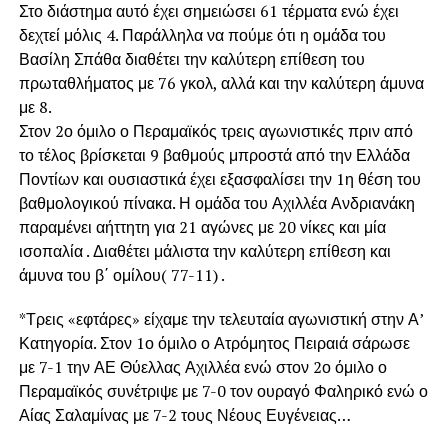
Στο διάστημα αυτό έχει σημειώσει 61 τέρματα ενώ έχει
δεχτεί μόλις 4. Παράλληλα να πούμε ότι η ομάδα του
Βασίλη Σπάθα διαθέτει την καλύτερη επίθεση του
πρωταθλήματος με 76 γκολ, αλλά και την καλύτερη άμυνα
με 8.
Στον 2ο όμιλο ο Περαμαϊκός τρεις αγωνιστικές πριν από
το τέλος βρίσκεται 9 βαθμούς μπροστά από την Ελλάδα
Ποντίων και ουσιαστικά έχει εξασφαλίσει την 1η θέση του
βαθμολογικού πίνακα. Η ομάδα του Αχιλλέα Ανδριανάκη
παραμένει αήττητη για 21 αγώνες με 20 νίκες και μία
ισοπαλία . Διαθέτει μάλιστα την καλύτερη επίθεση και
άμυνα του β΄ ομίλου( 77-11) .
*Τρεις «εφτάρες» είχαμε την τελευταία αγωνιστική στην Α’
Κατηγορία. Στον 1ο όμιλο ο Ατρόμητος Πειραιά σάρωσε
με 7-1 την ΑΕ Θύελλας Αχιλλέα ενώ στον 2ο όμιλο ο
Περαμαϊκός συνέτριψε με 7-0 τον ουραγό Φαληρικό ενώ ο
Αίας Σαλαμίνας με 7-2 τους Νέους Ευγένειας…