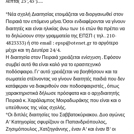
λεπτά( 23’,43’)….
*Νέα σχολή Διαιτησίας ετοιμάζεται να διοργανωθεί στον
Πειραιά τον επόμενο μήνα. Όσοι ενδιαφέρονται να γίνουν
διαιτητές και είναι ηλικίας άνω των 16 ετών θα πρέπει να
το δηλώσουν στην γραμματεία της ΕΠΣΠ ( τηλ . 210-
4823333) ή στο email : epsp@otenet.gr το αργότερο
μέχρι και τη Δευτέρα 24/4.
Η διαιτησία στον Πειραιά χρειάζεται ενίσχυση . Εφόσον
συμβεί αυτό θα είναι καλό για το ερασιτεχνικό
ποδόσφαιρο. Γι’ αυτό χρειάζεται να βοηθήσουν και τα
σωματεία στέλνοντας να γίνουν διαιτητές παιδιά που δεν
κατάφεραν να διακριθούν σαν ποδοσφαιριστές , όπως
χαρακτηριστικά δήλωσε πρόσφατα και ο αρχιδιαιτητής
Πειραιά κ. Χαράλαμπος Μοιραδωράκης που είναι και ο
υπεύθυνος της νέας σχολής.
*Οι διπλές διαιτησίες του Σαββατοκύριακου. Δυο αγώνες
Α’ Κατηγορίας σφυρίζουν οι Παπανδριόπουλος,
Ζησιμόπουλος ,Χατζηγιάννης , έναν Α’ και έναν Β’ οι