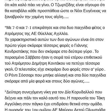
ότι κάτι καλό πάει να γίνει. Ο Τζωρτζίδης είναι σίγουρο ότι
θα καταβάλει κάθε προσπάθεια ώστε οι Νέοι Ευγένειας να
ξαναβρούν την χαμένη τους αίγλη…..
*Με 7-0 και 7-1 επικράτησε και στα δυο παιχνίδια φέτος ο
Ατρόμητος της ΑΕ Θύελλας Αχιλλέα.
Το χαρακτηριστικό αυτών των δυο αγώνων είναι ότι στον
πρώτο γύρο σκόραρε τέσσερις φορές ο Γιάννης
Κενδριστάκης που δεν σκόραρε στο δεύτερο γύρο . Το
περασμένο Σάββατο ήταν η σειρά τού ετέρου επιθετικού
τού Ατρόμητου Δημήτρη Κοντάκου να πετύχει τέσσερα
γκολ. Ο τελευταίος είχε σκοράρει δυο φορές στον α’ γύρο .
Ο Ρέντι Σόσσαρι που μπήκε αλλαγή και στα δύο παιχνίδια
σκόραρε από μία φορά και στους δύο αγώνες…..
*Δεύτερη συνεχόμενη νίκη για τον Δία Κορυδαλλού που
δείχνει και πάλι τον καλό εαυτό του. Η παρουσία του Τάκη
Αγγελάκη στον πάγκο έχει επιδράσει θετικά στην ομάδα.
Η ουραγός του 1ου ομίλου ΑΕ Μαύρου Αετού Ολυμπιάδα