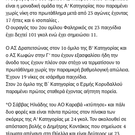
είναι η μοναδική ομάδα της Α’ Κατηγορίας που παραμένει
χωρίς νίκη στο πρωτάθλημα μετά από 23 αγώνες έχοντας
17 ήττες και 6 ισοπαλίες .
Ο ουραγός του 2ου ομίλου Φαληρικός σε 23 παιχνίδια
έχει δεχτεί 101 γκολ ενώ έχει σημειώσει 11.
Ο ΑΣ Δραπετσώνας στον 1ο όμιλο της Β’ Κατηγορίας και
ο ΑΣ Κωφών στην Γ’ που έχουν εξασφαλίσει ήδη την
άνοδο τους έχουν πλέον σαν στόχο να τερματίσουν το
πρωτάθλημα χωρίς την παραμικρή βαθμολογική απώλεια.
Έχουν 19 νίκες σε ισάριθμα παιχνίδια.
Στον 2ο όμιλο της Β΄ Κατηγορίας ο Ερμής Κορυδαλλού
παραμένει πρώτος σταθερά έχοντας αήττητη πορεία.
*Ο Σάββας Ηλιάδης του ΑΟ Καραβά «κτύπησε» και πάλι
δυο φορές και είναι πάντα πρώτος στον πίνακα των
σκόρερς της Α’ Κατηγορίας με 24 γκολ. Τον ακολουθεί σε
απόσταση βολής ο Δημήτρης Κοντάκος που σημείωσε 4
τέρματα απέναντι στη Θύελλα και είναι δεύτερος με 23