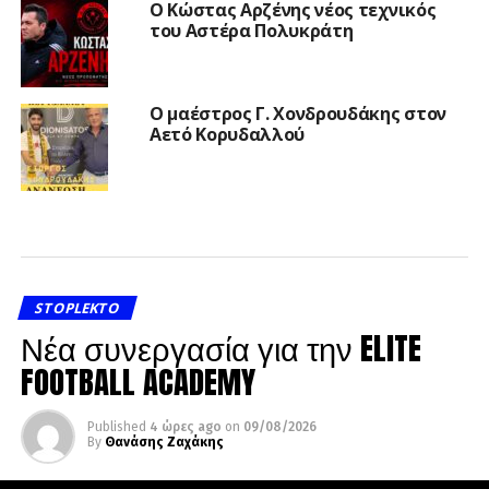
Ο Κώστας Αρζένης νέος τεχνικός
του Αστέρα Πολυκράτη
Ο μαέστρος Γ. Χονδρουδάκης στον
Αετό Κορυδαλλού
STOPLEKTO
Νέα συνεργασία για την ELITE
FOOTBALL ACADEMY
Published
4 ώρες ago
on
09/08/2026
By
Θανάσης Ζαχάκης