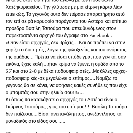
Χατζηκυριακείου. Την γλύτωσε με μια κίτρινη κάρτα λίαν
επιεικώς. Το γεγονός αυτό δεν πέρασε απαρατήρητο από
τον επί σειρά κορυφαίο παράγοντα του Αστέρα και επίτιμο
πρόεδρο Βασίλη Τσιτούρα που απευθυνόμενος στον
παρεκτραπέντα αρχηγό του έγραψε στο Facebook :
«Όταν είσαι αρχηγός, δεν βρίζεις….Και δε πρέπει να στην
χαρίζει ο διαιτητής , λόγω της φιλοξενίας και του ονόματος
της ομάδας… Πρέπει να είσαι υπόδειγμα ,που γενικά ,σαν
εικόνα, έχεις καλή …ήταν κρίμα να έμενε, η ομάδα από το
35′ και στο 2-0 με δέκα ποδοσφαιριστές…Με άλλες αρχές-
ποδοσφαιρικές-σε μεγαλώνει ο επίτιμος…. Νομίζω το
γεγονός θα σε κάνει, να αφήσεις κακές συνήθειες που είχε
ο μπαμπάς σου στην ηλικία σου!!!»…
Κι όπως θα καταλάβατε ο αρχηγός του Αστέρα είναι ο
Γιώργος Τσιτούρας , γιος του επίτιμου!!!! Βασίλη Τσιτούρα
δεν παίζεσαι…. Είσαι ανεπανάληπτος , ανεξάντλητος και
μοναδικός στο είδος σου …..