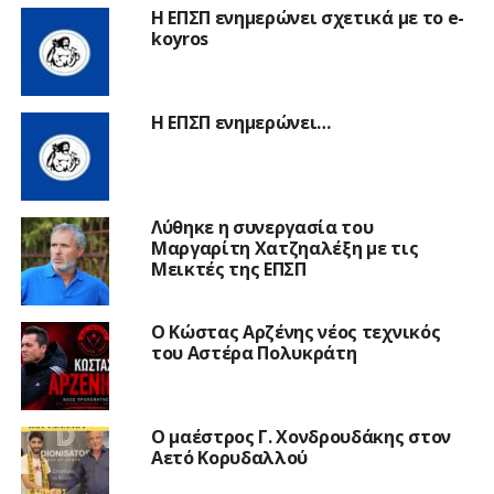
Η ΕΠΣΠ ενημερώνει σχετικά με το e-
koyros
Η ΕΠΣΠ ενημερώνει…
Λύθηκε η συνεργασία του
Μαργαρίτη Χατζηαλέξη με τις
Μεικτές της ΕΠΣΠ
Ο Κώστας Αρζένης νέος τεχνικός
του Αστέρα Πολυκράτη
Ο μαέστρος Γ. Χονδρουδάκης στον
Αετό Κορυδαλλού