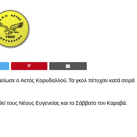
μείωσε ο Αετός Κορυδαλλού. Τα γκολ πέτυχαν κατά σειρά
θεί τους Νέους Ευγενείας και το Σάββατο τον Καραβά.