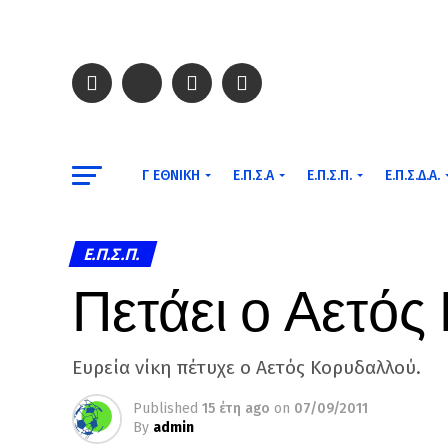
Γ ΕΘΝΙΚΉ
Ε.Π.Σ.Α
Ε.Π.Σ.Π.
Ε.Π.Σ.Δ.Α.
Ε.Π.Σ.Π.
Πετάει ο Αετό
Ευρεία νίκη πέτυχε ο Αετός Κορυδαλλού.
Published
15 έτη ago
on
07/09/2011
By
admin