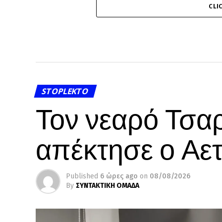
CLI
STOPLEKTO
Τον νεαρό Τσα
απέκτησε ο Αε
Published
6 ώρες ago
on
08/08/2026
By
ΣΥΝΤΑΚΤΙΚΗ ΟΜΑΔΑ