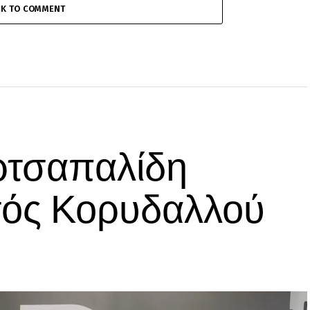
CK TO COMMENT
ρτσαπαλίδη
τός Κορυδαλλού