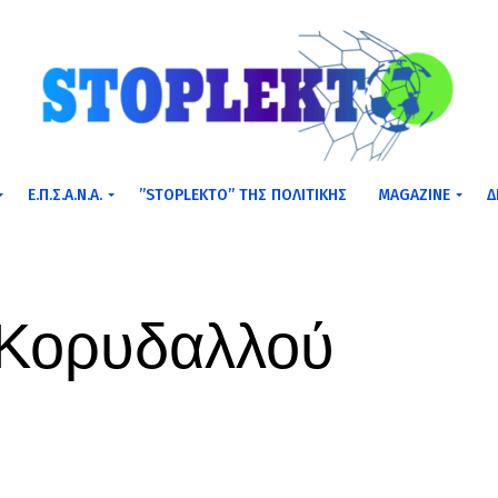
Ε.Π.Σ.Α.Ν.Α.
”STOPLEKTO” ΤΗΣ ΠΟΛΙΤΙΚΗΣ
MAGAZINE
Δ
ς Κορυδαλλού