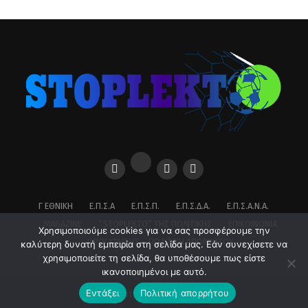
Γ ΕΘΝΙΚΉ
Ε.Π.Σ.Α
Ε.Π.Σ.Π.
Ε.Π.Σ.Δ.Α.
Ε.Π.Σ.Α.Ν.Α.
MAGAZINE
”STOPLEKTO” ΤΗΣ ΠΟΛΙΤΙΚΗΣ
ΕΠΙΚΟΙΝΩΝΊΑ
Χρησιμοποιούμε cookies για να σας προσφέρουμε την
ΌΡΟΙ ΧΡΉΣΗΣ – ΠΟΛΙΤΙΚΉ ΑΠΟΡΡΉΤΟΥ
καλύτερη δυνατή εμπειρία στη σελίδα μας. Εάν συνεχίσετε να
χρησιμοποιείτε τη σελίδα, θα υποθέσουμε πως είστε
ικανοποιημένοι με αυτό.
Εντάξει
Πολιτική απορρήτου
Copyright © 2026 stoplekto.gr