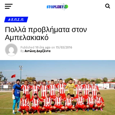
Α΄ Ε.Π.Σ.Π.
Πολλά προβλήματα στον
Αμπελακιακό
Published
10 έτη ago
on
15/03/2016
By
Αντώνη Δαρζέντα