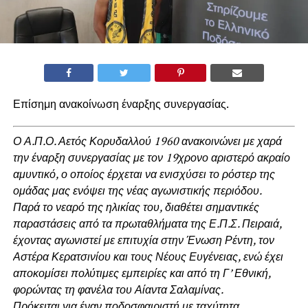
Επίσημη ανακοίνωση έναρξης συνεργασίας.
Ο Α.Π.Ο. Αετός Κορυδαλλού 1960 ανακοινώνει με χαρά
την έναρξη συνεργασίας με τον 19χρονο αριστερό ακραίο
αμυντικό, ο οποίος έρχεται να ενισχύσει το ρόστερ της
ομάδας μας ενόψει της νέας αγωνιστικής περιόδου.
Παρά το νεαρό της ηλικίας του, διαθέτει σημαντικές
παραστάσεις από τα πρωταθλήματα της Ε.Π.Σ. Πειραιά,
έχοντας αγωνιστεί με επιτυχία στην Ένωση Ρέντη, τον
Αστέρα Κερατσινίου και τους Νέους Ευγένειας, ενώ έχει
αποκομίσει πολύτιμες εμπειρίες και από τη Γ’ Εθνική,
φορώντας τη φανέλα του Αίαντα Σαλαμίνας.
Πρόκειται για έναν ποδοσφαιριστή με ταχύτητα,