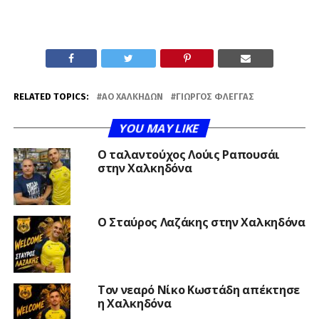
RELATED TOPICS:
ΑΟ ΧΑΛΚΗΔΏΝ
ΓΙΏΡΓΟΣ ΦΛΈΓΓΑΣ
YOU MAY LIKE
Ο ταλαντούχος Λούις Ραπουσάι
στην Χαλκηδόνα
Ο Σταύρος Λαζάκης στην Χαλκηδόνα
Τον νεαρό Νίκο Κωστάδη απέκτησε
η Χαλκηδόνα