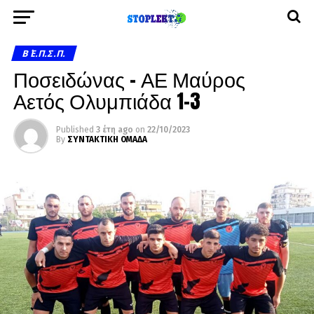
Β΄ Ε.Π.Σ.Π.
Ποσειδώνας – ΑΕ Μαύρος
Αετός Ολυμπιάδα 1-3
Published
3 έτη ago
on
22/10/2023
By
ΣΥΝΤΑΚΤΙΚΗ ΟΜΑΔΑ