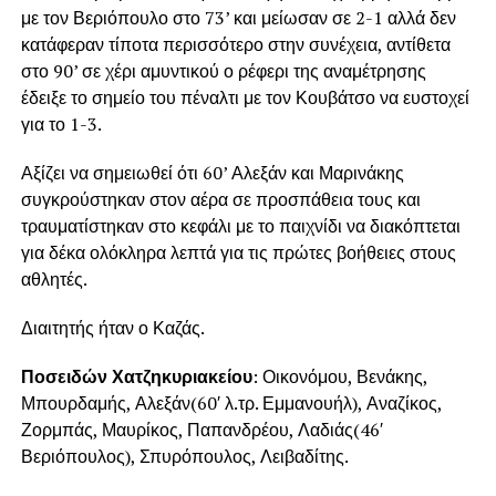
με τον Βεριόπουλο στο 73’ και μείωσαν σε 2-1 αλλά δεν
κατάφεραν τίποτα περισσότερο στην συνέχεια, αντίθετα
στο 90’ σε χέρι αμυντικού ο ρέφερι της αναμέτρησης
έδειξε το σημείο του πέναλτι με τον Κουβάτσο να ευστοχεί
για το 1-3.
Αξίζει να σημειωθεί ότι 60’ Αλεξάν και Μαρινάκης
συγκρούστηκαν στον αέρα σε προσπάθεια τους και
τραυματίστηκαν στο κεφάλι με το παιχνίδι να διακόπτεται
για δέκα ολόκληρα λεπτά για τις πρώτες βοήθειες στους
αθλητές.
Διαιτητής ήταν ο Καζάς.
Ποσειδών Χατζηκυριακείου
: Οικονόμου, Βενάκης,
Μπουρδαμής, Αλεξάν(60′ λ.τρ. Εμμανουήλ), Αναζίκος,
Ζορμπάς, Μαυρίκος, Παπανδρέου, Λαδιάς(46′
Βεριόπουλος), Σπυρόπουλος, Λειβαδίτης.