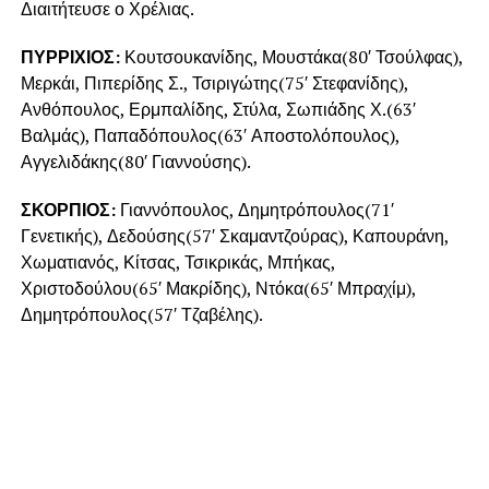
Διαιτήτευσε ο Χρέλιας.
ΠΥΡΡΙΧΙΟΣ:
Κουτσουκανίδης, Μουστάκα(80′ Τσούλφας),
Μερκάι, Πιπερίδης Σ., Τσιριγώτης(75′ Στεφανίδης),
Ανθόπουλος, Ερμπαλίδης, Στύλα, Σωπιάδης Χ.(63′
Βαλμάς), Παπαδόπουλος(63′ Αποστολόπουλος),
Αγγελιδάκης(80′ Γιαννούσης).
ΣΚΟΡΠΙΟΣ:
Γιαννόπουλος, Δημητρόπουλος(71′
Γενετικής), Δεδούσης(57′ Σκαμαντζούρας), Καπουράνη,
Χωματιανός, Κίτσας, Τσικρικάς, Μπήκας,
Χριστοδούλου(65′ Μακρίδης), Ντόκα(65′ Μπραχίμ),
Δημητρόπουλος(57′ Τζαβέλης).