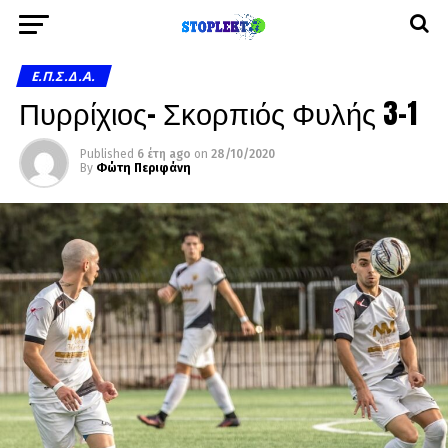
Ε.Π.Σ.Δ.Α.
Πυρρίχιος- Σκορπιός Φυλής 3-1
Published
6 έτη ago
on
28/10/2020
By
Φώτη Περιφάνη