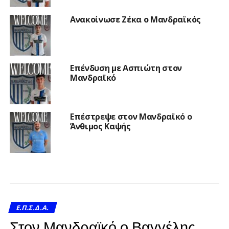
Ανακοίνωσε Ζέκα ο Μανδραϊκός
Επένδυση με Ασπιώτη στον
Μανδραϊκό
Επέστρεψε στον Μανδραϊκό ο
Άνθιμος Καψής
Ε.Π.Σ.Δ.Α.
Στον Μανδραϊκό ο Βαγγέλης