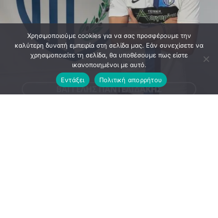
Χρησιμοποιούμε cookies για να σας προσφέρουμε την
καλύτερη δυνατή εμπειρία στη σελίδα μας. Εάν συνεχίσετε να
χρησιμοποιείτε τη σελίδα, θα υποθέσουμε πως είστε
ικανοποιημένοι με αυτό.
Εντάξει
Πολιτική απορρήτου
Καλωσορίζουμε τον Βαγγέλη Παντελιδάκη στον
Μανδραϊκό!
Ο Μανδραϊκός καλωσορίζει στην οικογένειά του τον
Βαγγέλη Παντελιδάκη, γεννημένο το 2008, ο οποίος
έρχεται να ενισχύσει το ρόστερ της ομάδας μας τη νέα