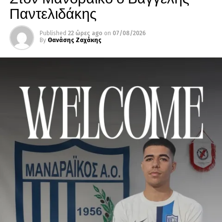
Παντελιδάκης
Published
22 ώρες ago
on
07/08/2026
By
Θανάσης Ζαχάκης