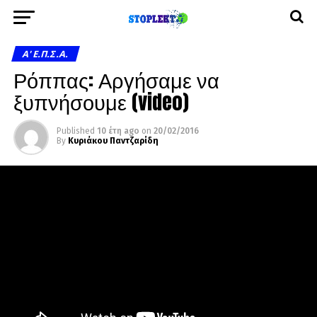
A' Ε.Π.Σ.Α.
Ρόππας: Αργήσαμε να
ξυπνήσουμε (video)
Published
10 έτη ago
on
20/02/2016
By
Κυριάκου Παντζαρίδη