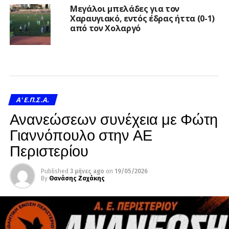
Μεγάλοι μπελάδες για τον
Χαραυγιακό, εντός έδρας ήττα (0-1)
από τον Χολαργό
A' Ε.Π.Σ.Α.
Ανανεώσεων συνέχεια με Φώτη
Γιαννόπουλο στην ΑΕ
Περιστερίου
Published
3 μήνες ago
on
19/05/2026
By
Θανάσης Ζαχάκης