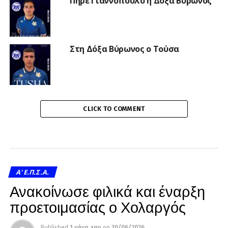
Πήρε Γιαννόπουλο η Δόξα Βύρωνος
Στη Δόξα Βύρωνος ο Τούσα
CLICK TO COMMENT
A' Ε.Π.Σ.Α.
Ανακοίνωσε φιλικά και έναρξη
προετοιμασίας ο Χολαργός
Published
1 μήνα ago
on
30/06/2026