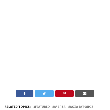
RELATED TOPICS:
FEATURED
Α' ΕΠΣΑ
ΔΌΞΑ ΒΎΡΩΝΟΣ