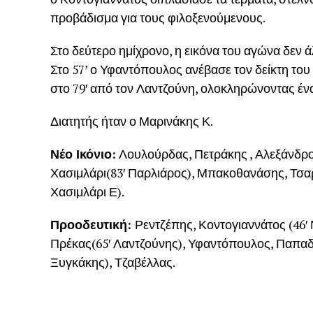
προβάδισμα για τους φιλοξενούμενους.
Στο δεύτερο ημίχρονο, η εικόνα του αγώνα δεν ά
Στο 57’ ο Υφαντόπουλος ανέβασε τον δείκτη του
στο 79′ από τον Λαντζούνη, ολοκληρώνοντας έν
Διατητής ήταν ο Μαρινάκης Κ.
Νέο Ικόνιο:
Λουλούρδας, Πετράκης , Αλεξάνδρου
Χασιμλάρι(83′ Παρλιάρος), Μπακοθανάσης, Τσα
Χασιμλάρι Ε).
Προοδευτική:
Ρεντζέπης, Κοντογιαννάτος (46′
Πρέκας(65′ Λαντζούνης), Υφαντόπουλος, Παπαδά
Ξυγκάκης), Τζαβέλλας.