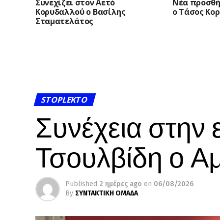
Συνεχίζει στον Αετό
Νέα προσθή
Κορυδαλλού ο Βασίλης
ο Τάσος Κορ
Σταματελάτος
STOPLEKTO
Συνέχεια στην 
Τσουλβίδη ο Α
Published
2 ημέρες ago
on
06/08/2026
By
ΣΥΝΤΑΚΤΙΚΗ ΟΜΑΔΑ