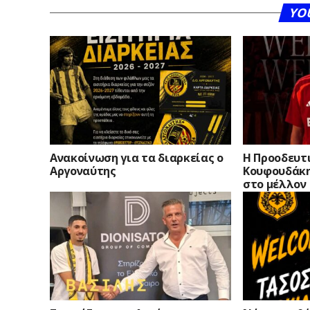
YO
Ανακοίνωση για τα διαρκείας ο
Η Προοδευτι
Αργοναύτης
Κουφουδάκη
στο μέλλον