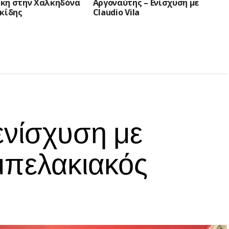
κη στην Χαλκηδόνα
Αργοναύτης – Ενίσχυση με
κίδης
Claudio Vila
ενίσχυση με
μπελακιακός