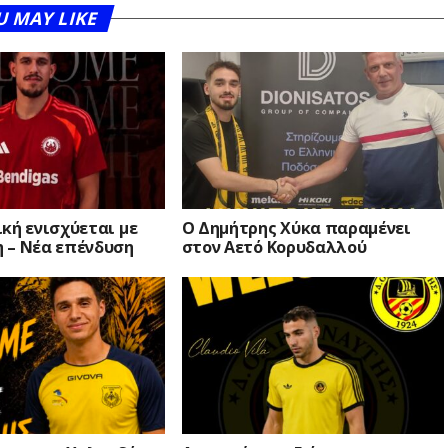
U MAY LIKE
κή ενισχύεται με
O Δημήτρης Χύκα παραμένει
 – Νέα επένδυση
στον Αετό Κορυδαλλού