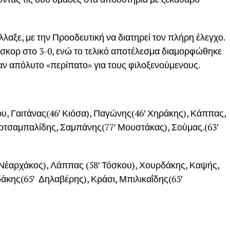
λλαξε, με την Προοδευτική να διατηρεί τον πλήρη έλεγχο.
 σκορ στο 3-0, ενώ το τελικό αποτέλεσμα διαμορφώθηκε
αν απόλυτο «περίπατο» για τους φιλοξενούμενους.
, Γαιτάνας(46′ Κιόσα), Παγώνης(46′ Χηράκης), Κάππας,
ρτσαμπαλίδης, Σαμπάνης(77′ Μουστάκας), Σούμας.(63′
 Νέαρχάκος), Λάππας (58′ Τόσκου), Χουρδάκης, Καψής,
κης(65′ Δηλαβέρης), Κράσι, Μπιλικαΐδης(65′