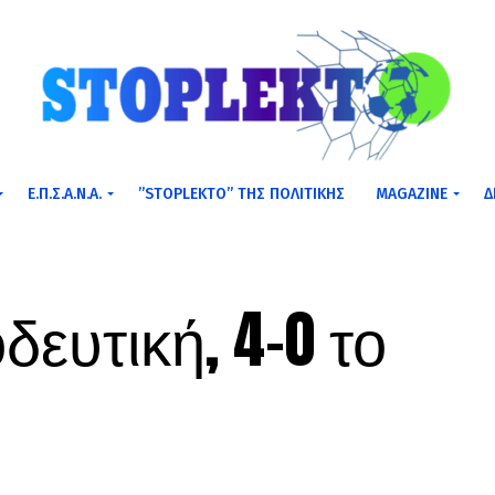
Ε.Π.Σ.Α.Ν.Α.
”STOPLEKTO” ΤΗΣ ΠΟΛΙΤΙΚΗΣ
MAGAZINE
Δ
ευτική, 4-0 το