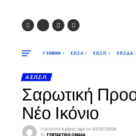
Γ ΕΘΝΙΚΉ
Ε.Π.Σ.Α
Ε.Π.Σ.Π.
Ε.Π.Σ.Δ.Α.
Α΄ Ε.Π.Σ.Π.
Σαρωτική Προοδ
Νέο Ικόνιο
Published
6 μήνες ago
on
02/02/2026
By
ΣΥΝΤΑΚΤΙΚΗ ΟΜΑΔΑ