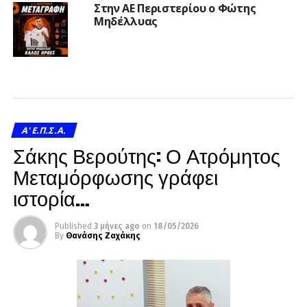
Στην ΑΕ Περιστερίου ο Φώτης
Μηδέλλυας
A' Ε.Π.Σ.Α.
Σάκης Βερούτης: Ο Ατρόμητος
Μεταμόρφωσης γράφει
ιστορία…
Published
3 μήνες ago
on
18/05/2026
By
Θανάσης Ζαχάκης