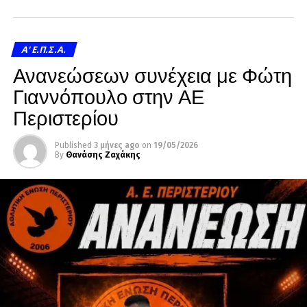
A' Ε.Π.Σ.Α.
Ανανεώσεων συνέχεια με Φώτη
Γιαννόπουλο στην ΑΕ
Περιστερίου
Published
3 μήνες ago
on
19/05/2026
By
Θανάσης Ζαχάκης