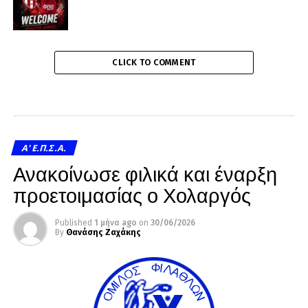
CLICK TO COMMENT
A' Ε.Π.Σ.Α.
Ανακοίνωσε φιλικά και έναρξη
προετοιμασίας ο Χολαργός
Published
1 μήνα ago
on
30/06/2026
By
Θανάσης Ζαχάκης