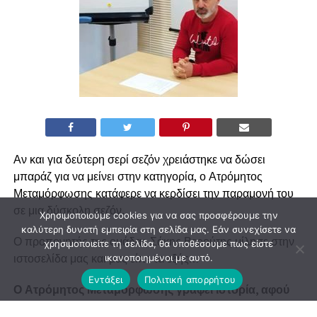
Αν και για δεύτερη σερί σεζόν χρειάστηκε να δώσει
μπαράζ για να μείνει στην κατηγορία, ο Ατρόμητος
Μεταμόρφωσης κατάφερε να κερδίσει την παραμονή του
σε μια δύσκολη σεζόν.
Χρησιμοποιούμε cookies για να σας προσφέρουμε την
καλύτερη δυνατή εμπειρία στη σελίδα μας. Εάν συνεχίσετε να
Ο προπονητής της ομάδας Σάκης Βερούτης μίλησε στην
χρησιμοποιείτε τη σελίδα, θα υποθέσουμε πως είστε
ιστοσελίδα μας και μας είπε τα εξής…
ικανοποιημένοι με αυτό.
Εντάξει
Πολιτική απορρήτου
Ο Ατρόμητος Μεταμόρφωσης γράφει ιστορία, αφού
θα αγωνιστεί στην Α’ κατηγορία για 5η σεζόν. Το