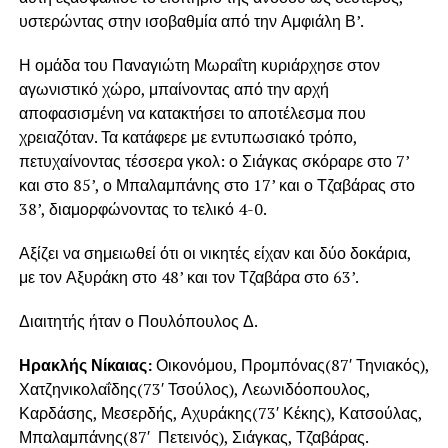
υστερώντας στην ισοβαθμία από την Αμφιάλη Β’.
Η ομάδα του Παναγιώτη Μωραΐτη κυριάρχησε στον
αγωνιστικό χώρο, μπαίνοντας από την αρχή
αποφασισμένη να κατακτήσει το αποτέλεσμα που
χρειαζόταν. Τα κατάφερε με εντυπωσιακό τρόπο,
πετυχαίνοντας τέσσερα γκολ: ο Σιάγκας σκόραρε στο 7’
και στο 85’, ο Μπαλαμπάνης στο 17’ και ο Τζαβάρας στο
38’, διαμορφώνοντας το τελικό 4-0.
Αξίζει να σημειωθεί ότι οι νικητές είχαν και δύο δοκάρια,
με τον Αξυράκη στο 48’ και τον Τζαβάρα στο 63’.
Διαιτητής ήταν ο Πουλόπουλος Δ.
Ηρακλής Νίκαιας:
Οικονόμου, Προμπόνας(87′ Τηνιακός),
Χατζηνικολαΐδης(73′ Τσούλος), Λεωνιδόοπουλος,
Καρδάσης, Μεσερδής, Αχυράκης(73′ Κέκης), Κατσούλας,
Μπαλαμπάνης(87′ Πετεινός), Σιάγκας, Τζαβάρας.