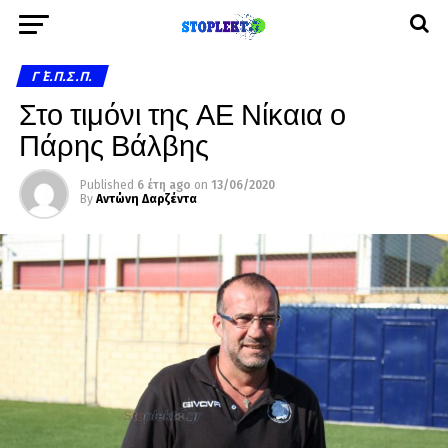
Γ΄ Ε.Π.Σ.Π.
Στο τιμόνι της ΑΕ Νίκαια ο
Πάρης Βάλβης
Published
6 έτη ago
on
13/06/2020
By
Αντώνη Δαρζέντα