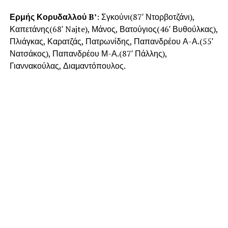
Ερμής Κορυδαλλού B’
: Σγκούνι(87′ Ντορβοτζάνι),
Καπετάνης(68′ Najte), Μάνος, Βατούγιος(46′ Βυθούλκας),
Πλιάγκας, Καρατζάς, Πατρωνίδης, Παπανδρέου Α-Α.(55′
Νατσάκος), Παπανδρέου Μ-Α.(87′ Πάλλης),
Γιαννακούλας, Διαμαντόπουλος.