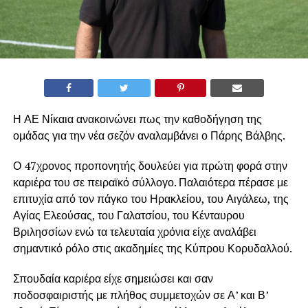
Η ΑΕ Νίκαια ανακοινώνει πως την καθοδήγηση της
ομάδας για την νέα σεζόν αναλαμβάνει ο Πάρης Βάλβης.
Ο 47χρονος προπονητής δουλεύει για πρώτη φορά στην
καριέρα του σε πειραϊκό σύλλογο. Παλαιότερα πέρασε με
επιτυχία από τον πάγκο του Ηρακλείου, του Αιγάλεω, της
Αγίας Ελεούσας, του Γαλατσίου, του Κένταυρου
Βριλησσίων ενώ τα τελευταία χρόνια είχε αναλάβει
σημαντικό ρόλο στις ακαδημίες της Κύπρου Κορυδαλλού.
Σπουδαία καριέρα είχε σημειώσει και σαν
ποδοσφαιριστής με πλήθος συμμετοχών σε Α’ και Β’