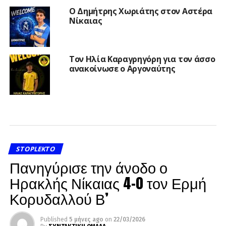
Ο Δημήτρης Χωριάτης στον Αστέρα
Νίκαιας
Τον Ηλία Καραγρηγόρη για τον άσσο
ανακοίνωσε ο Αργοναύτης
STOPLEKTO
Πανηγύρισε την άνοδο ο
Ηρακλής Νίκαιας 4-0 τον Ερμή
Κορυδαλλού Β’
Published
5 μήνες ago
on
22/03/2026