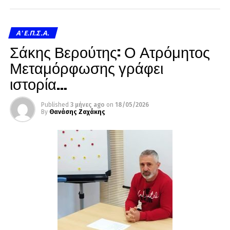
A' Ε.Π.Σ.Α.
Σάκης Βερούτης: Ο Ατρόμητος
Μεταμόρφωσης γράφει
ιστορία…
Published
3 μήνες ago
on
18/05/2026
By
Θανάσης Ζαχάκης