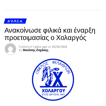
A' Ε.Π.Σ.Α.
Ανακοίνωσε φιλικά και έναρξη
προετοιμασίας ο Χολαργός
Published
1 μήνα ago
on
30/06/2026
By
Θανάσης Ζαχάκης