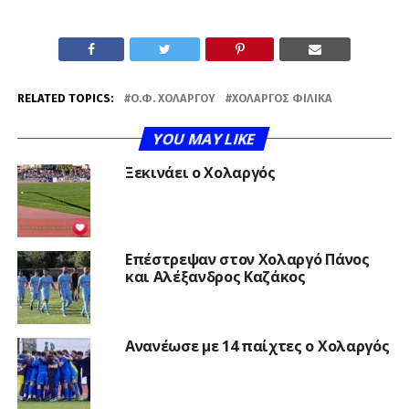
RELATED TOPICS:
Ο.Φ. ΧΟΛΑΡΓΟΎ
ΧΟΛΑΡΓΌΣ ΦΙΛΙΚΆ
YOU MAY LIKE
Ξεκινάει ο Χολαργός
Επέστρεψαν στον Χολαργό Πάνος
και Αλέξανδρος Καζάκος
Ανανέωσε με 14 παίχτες ο Χολαργός