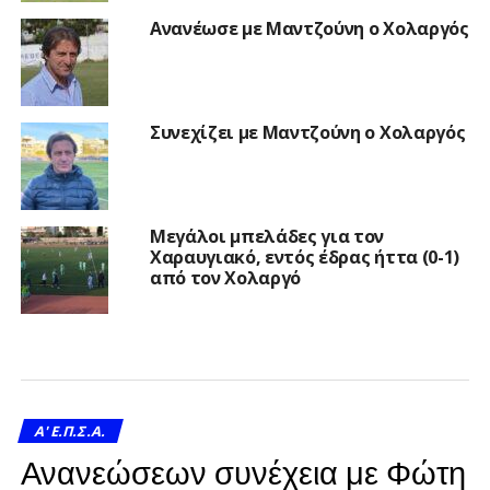
Ανανέωσε με Μαντζούνη ο Χολαργός
Συνεχίζει με Μαντζούνη ο Χολαργός
Μεγάλοι μπελάδες για τον
Χαραυγιακό, εντός έδρας ήττα (0-1)
από τον Χολαργό
A' Ε.Π.Σ.Α.
Ανανεώσεων συνέχεια με Φώτη