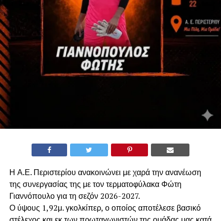
Η Α.Ε. Περιστερίου ανακοινώνει με χαρά την ανανέωση
της συνεργασίας της με τον τερματοφύλακα Φώτη
Γιαννόπουλο για τη σεζόν 2026-2027.
​Ο ύψους 1,92μ. γκολκίπερ, ο οποίος αποτέλεσε βασικό
στέλεχος και εκ των πρωταγωνιστών της ομάδας μας κατά