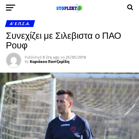
A' Ε.Π.Σ.Α.
Συνεχίζει με Σιλεβιστα ο ΠΑΟ
Ρουφ
Published
8 έτη ago
on
25/05/2018
By
Κυριάκου Παντζαρίδη