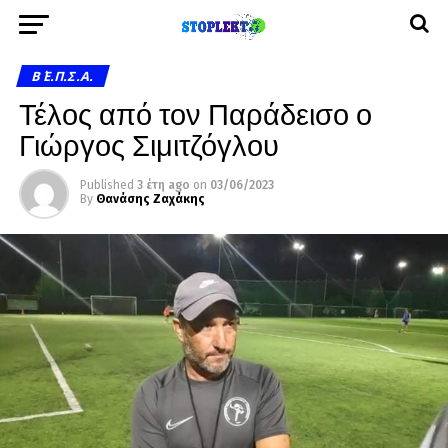
Β΄ Ε.Π.Σ.Α.
Τέλος από τον Παράδεισο ο
Γιώργος Σιμιτζόγλου
Published
3 έτη ago
on
03/06/2023
By
Θανάσης Ζαχάκης