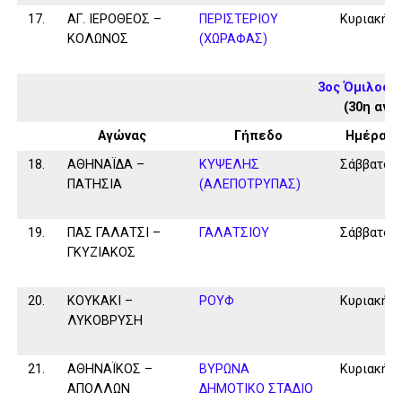
17.
ΑΓ. ΙΕΡΟΘΕΟΣ –
ΠΕΡΙΣΤΕΡΙΟΥ
Κυριακή
ΚΟΛΩΝΟΣ
(ΧΩΡΑΦΑΣ)
3ος Όμιλος 
(30η αγω
Αγώνας
Γήπεδο
Ημέρα
18.
ΑΘΗΝΑΪΔΑ –
ΚΥΨΕΛΗΣ
Σάββατο
ΠΑΤΗΣΙΑ
(ΑΛΕΠΟΤΡΥΠΑΣ)
19.
ΠΑΣ ΓΑΛΑΤΣΙ –
ΓΑΛΑΤΣΙΟΥ
Σάββατο
ΓΚΥΖΙΑΚΟΣ
20.
ΚΟΥΚΑΚΙ –
ΡΟΥΦ
Κυριακή
ΛΥΚΟΒΡΥΣΗ
21.
ΑΘΗΝΑΪΚΟΣ –
ΒΥΡΩΝΑ
Κυριακή
ΑΠΟΛΛΩΝ
ΔΗΜΟΤΙΚΟ ΣΤΑΔΙΟ