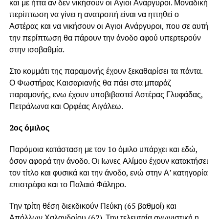
και με ήττα αν δεν νικήσουν οι Αγιοι Ανάργυροι. Μοναδική
περίπτωση να γίνει η ανατροπή είναι να ηττηθεί ο
Αστέρας και να νικήσουν οι Αγιοι Ανάργυροι, που σε αυτή
την περίπτωση θα πάρουν την άνοδο αφού υπερτερούν
στην ισοβαθμία.
Στο κομμάτι της παραμονής έχουν ξεκαθαρίσει τα πάντα.
Ο Φωστήρας Καισαριανής θα πάει στα μπαράζ
παραμονής, ενω έχουν υποβιβαστεί Αστέρας Γλυφάδας,
Πετράλωνα και Ορφέας Αιγάλεω.
2ος όμιλος
Παρόμοια κατάσταση με τον 1ο όμιλο υπάρχει και εδώ,
όσον αφορά την άνοδο. Οι Ιωνες Αλίμου έχουν κατακτήσει
τον τίτλο και φυσικά και την άνοδο, ενώ στην Α’ κατηγορία
επιστρέφει και το Παλαιό Φάληρο.
Την τρίτη θέση διεκδικούν Πεύκη (65 βαθμοί) και
Απόλλων Χαλανδρίου (62). Την τελευταία αγωνιστική η