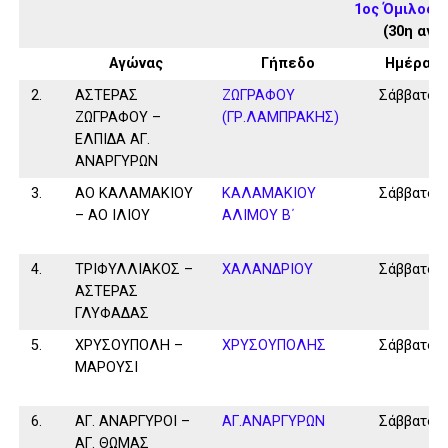
1ος Όμιλος 
(30η αγω
Αγώνας
Γήπεδο
Ημέρα
2.
ΑΣΤΕΡΑΣ
ΖΩΓΡΑΦΟΥ
Σάββατο
ΖΩΓΡΑΦΟΥ –
(ΓΡ.ΛΑΜΠΡΑΚΗΣ)
ΕΛΠΙΔΑ ΑΓ.
ΑΝΑΡΓΥΡΩΝ
3.
ΑΟ ΚΑΛΑΜΑΚΙΟΥ
ΚΑΛΑΜAKIOY
Σάββατο
– ΑΟ ΙΛΙΟΥ
ΑΛΙΜΟΥ Β΄
4.
ΤΡΙΦΥΛΛΙΑΚΟΣ –
ΧΑΛΑΝΔΡΙΟΥ
Σάββατο
ΑΣΤΕΡΑΣ
ΓΛΥΦΑΔΑΣ
5.
ΧΡΥΣΟΥΠΟΛΗ –
ΧΡΥΣΟΥΠΟΛΗΣ
Σάββατο
ΜΑΡΟΥΣΙ
6.
ΑΓ. ΑΝΑΡΓΥΡΟΙ –
ΑΓ.ΑΝΑΡΓΥΡΩΝ
Σάββατο
ΑΓ. ΘΩΜΑΣ