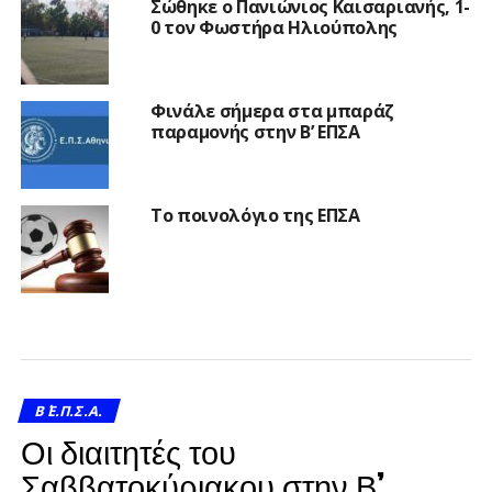
Σώθηκε ο Πανιώνιος Καισαριανής, 1-
0 τον Φωστήρα Ηλιούπολης
Φινάλε σήμερα στα μπαράζ
παραμονής στην Β’ ΕΠΣΑ
Το ποινολόγιο της ΕΠΣΑ
Β΄ Ε.Π.Σ.Α.
Οι διαιτητές του
Σαββατοκύριακου στην Β’