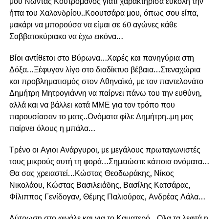
μου Νώντας Κουτρομάνος γιατί χαρακτήρισα εύκολη την
ήττα του Χαλανδρίου..Κοουτσάρα μου, όπως σου είπα,
μακάρι να μπορούσα να είμαι σε 60 αγώνες κάθε
Σαββατοκύριακο να έχω εικόνα…
Βίοι αντίθετοι στο Βύρωνα…Χαρές και πανηγύρια στη
Δόξα…Ξέφυγαν λίγο στο διαδίκτυο βέβαια…Στεναχώρια
και προβληματισμός στον Αθηναϊκό, με τον παντελονάτο
Δημήτρη Μητρογιάννη να παίρνει πάνω του την ευθύνη,
αλλά και να βάλλει κατά ΜΜΕ για τον τρόπο που
παρουσίασαν το ματς..Ονόματα φίλε Δημήτρη..μη μας
παίρνει όλους η μπάλα…
Τρένο οι Αγιοι Ανάργυροι, με μεγάλους πρωταγωνιστές
τους μικρούς αυτή τη φορά…Σημειώστε κάποια ονόματα…
Θα σας χρειαστεί…Κώστας Θεοδωράκης, Νίκος
Νικολάου, Κώστας Βασιλειάδης, Βασίλης Κατσάρας,
Φίλιππος Γενίδογαν, Θέμης Παλιούρας, Ανδρέας Λάλα…
Λύτρωση στο φινάλε και για το Καματερό…Ολα τα λεφτά η