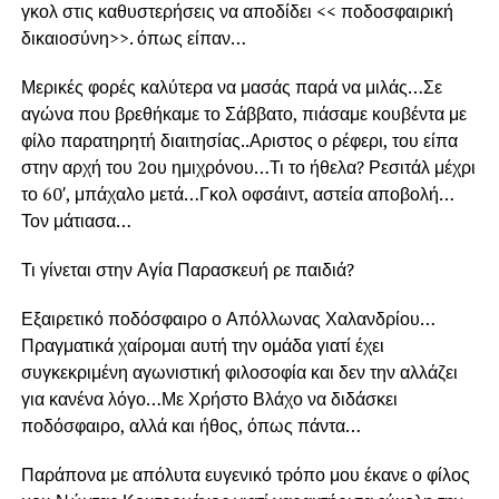
γκολ στις καθυστερήσεις να αποδίδει << ποδοσφαιρική
δικαιοσύνη>>. όπως είπαν…
Μερικές φορές καλύτερα να μασάς παρά να μιλάς…Σε
αγώνα που βρεθήκαμε το Σάββατο, πιάσαμε κουβέντα με
φίλο παρατηρητή διαιτησίας..Αριστος ο ρέφερι, του είπα
στην αρχή του 2ου ημιχρόνου…Τι το ήθελα? Ρεσιτάλ μέχρι
το 60′, μπάχαλο μετά…Γκολ οφσάιντ, αστεία αποβολή…
Τον μάτιασα…
Τι γίνεται στην Αγία Παρασκευή ρε παιδιά?
Εξαιρετικό ποδόσφαιρο ο Απόλλωνας Χαλανδρίου…
Πραγματικά χαίρομαι αυτή την ομάδα γιατί έχει
συγκεκριμένη αγωνιστική φιλοσοφία και δεν την αλλάζει
για κανένα λόγο…Με Χρήστο Βλάχο να διδάσκει
ποδόσφαιρο, αλλά και ήθος, όπως πάντα…
Παράπονα με απόλυτα ευγενικό τρόπο μου έκανε ο φίλος