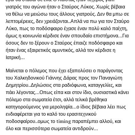
γιατρός του αγώνα ήταν ο Σταύρος Λύκος. Χωρίς βέβαια
να θέλω να μειώσω τους άλλους γιατρούς. Δεν θα μπω σε
λεπτομέρειες, δεν χρειάζονται..Απλά να πω για τον Σταύρο
Λύκο, πως το ποδόσφαιρο έχασε έναν πολύ καλό παίχτη,
όμως η κοινωνία κέρδισε έναν σπουδαίο επιστήμονα…Για
όσους δεν το ξέρουν ο Σταύρος έπαιζε ποδόσφαιρο και
ήταν ένας εξαιρετικός αμυντικός, αλλά τον κέρδισε η
Ιατρική…
Μαίνεται ο πόλεμος που έχει εξαπολύσει ο παράγοντας
του Χαλκηδονικού Γιάννης Δάρας προς τον Παναγιώτη
Δημητρίου..Δηλώσεις στα ραδιόφωνα, καταγγελίες, και
πάει λέγοντας…Οπως είπα και στον ίδιο, ουσιαστικά κάνει
πόλεμο στα σωματεία έτσι, αλλά τελικά βρέθηκα
κατηγορούμενος για μεροληψία…ο ίδιος βέβαια λέει πως
ενδιαφέρεται για το καλό του ερασιτεχνικού
ποδοσφαίρου..ομως το timing παραπέμπει αλλού, και
όλο και περισσότερα σωματεία αντιδρούν…