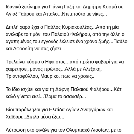
Ιδανικό ξεκίνημα για Γιάννη Γαζή και Δημήτρη Κοσμά σε
Αγιαξ Ταύρου και Ατταλο…Ντεμπούτο με νίκες…
Διπλή χαρά έχει ο Παύλος Κυριακουλέας…Από τη μία
ανέλαβε το τιμόνι του Παλαιού Φαλήρου, από την άλλη ο
αγαπημένος του εγγονός έκλεισε ένα χρόνο ζωής…Παύλο
και Αφροδίτη να σας ζήσει…
Τρελαίνει κόσμο ο Ηφαιστος…από πρώτο φαβορί για να
χαιρετήσει, μόνος πρώτος…Αλλά με Αλεξάκη,
Τριανταφύλλου, Μαυρίκο, πως να χάσεις..
Το ίδιο ισχύει και για τη Δάφνη Παλαιού Φαλήρου…Κάτι
καλό γίνεται εκεί…Τέρμα το ασανσέρ…
Βίοι παράλληλοι για Ελπίδα Αγίων Αναργύρων και
Χαϊδάρι…Διπλά μέσα έξω…
Λύτρωση στο φινάλε για τον Ολυμπιακό Λιοσίων, με το