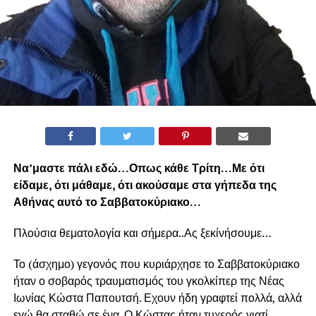
Να’μαστε πάλι εδώ…Οπως κάθε Τρίτη…Με ότι
είδαμε, ότι μάθαμε, ότι ακούσαμε στα γήπεδα της
Αθήνας αυτό το Σαββατοκύριακο…
Πλούσια θεματολογία και σήμερα..Ας ξεκίνήσουμε…
Το (άσχημο) γεγονός που κυριάρχησε το Σαββατοκύριακο
ήταν ο σοβαρός τραυματισμός του γκολκίπερ της Νέας
Ιωνίας Κώστα Παπουτσή. Εχουν ήδη γραφτεί πολλά, αλλά
εγώ θα σταθώ σε ένα. Ο Κώστας ήταν τυχερός γιατί