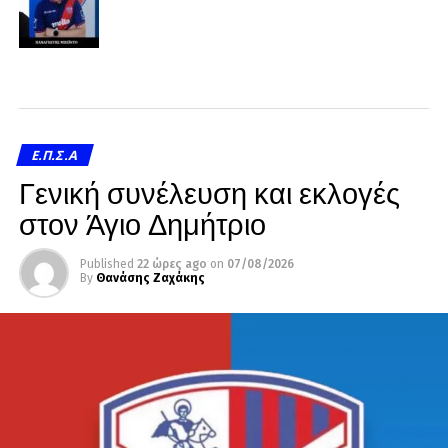
Ε.Π.Σ.Α
Γενική συνέλευση και εκλογές
στον Άγιο Δημήτριο
Published
22 ώρες ago
on
07/08/2026
By
Θανάσης Ζαχάκης