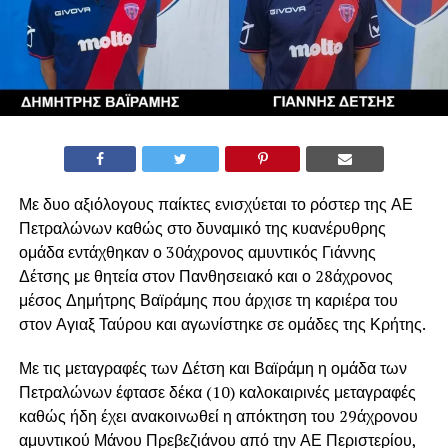
Με δυο αξιόλογους παίκτες ενισχύεται το ρόστερ της ΑΕ
Πετραλώνων καθώς στο δυναμικό της κυανέρυθρης
ομάδα εντάχθηκαν ο 30άχρονος αμυντικός Γιάννης
Δέτσης με θητεία στον Πανθησειακό και ο 28άχρονος
μέσος Δημήτρης Βαϊράμης που άρχισε τη καριέρα του
στον Αγιαξ Ταύρου και αγωνίστηκε σε ομάδες της Κρήτης.
Με τις μεταγραφές των Δέτση και Βαϊράμη η ομάδα των
Πετραλώνων έφτασε δέκα (10) καλοκαιρινές μεταγραφές
καθώς ήδη έχει ανακοινωθεί η απόκτηση του 29άχρονου
αμυντικού Μάνου Πρεβεζιάνου από την ΑΕ Περιστερίου,