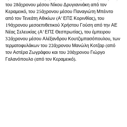
του 28άχρονου μέσου Νίκου Δρυγιαννάκη από τον
Κεραμεικό, του 25άχρονου μέσου Παναγιώτη Μπέιντο
από τον Τενεάτη Αθικίων (Α’ ΕΠΣ Κορινθίας), του
19άχρονου μεσοεπιθετικού Χρήστου Γούση από την ΑΕ
Νέας Σελευκίας (Α’ ΕΠΣ Θεσπρωτίας), του έμπειρου
32άχρονου μέσου Αλέξανδρου Κουτζιμπασόπουλου, των
τερματοφυλάκων του 22άχρονου Μανώλη Κοτζαρ (από
τον Αστέρα Ζωγράφου και του 20άχρονου Γιώργο
Γαλανόπουλο (από τον Κεραμεικό).