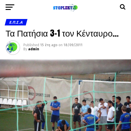
Ε.Π.Σ.Α
Τα Πατήσια 3-1 τον Κένταυρο…
Published
15 έτη ago
on
18/09/2011
By
admin