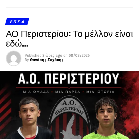
Ε.Π.Σ.Α
ΑΟ Περιστερίου: Το μέλλον είναι
εδώ…
Published
3 ώρες ago
on
08/08/2026
By
Θανάσης Ζαχάκης