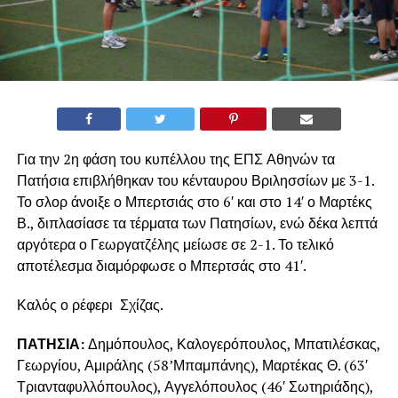
Για την 2η φάση του κυπέλλου της ΕΠΣ Αθηνών τα
Πατήσια επιβλήθηκαν του κένταυρου Βριλησσίων με 3-1.
Το σλορ άνοιξε ο Μπερτσιάς στο 6′ και στο 14′ ο Μαρτέκς
Β., διπλασίασε τα τέρματα των Πατησίων, ενώ δέκα λεπτά
αργότερα ο Γεωργατζέλης μείωσε σε 2-1. Το τελικό
αποτέλεσμα διαμόρφωσε ο Μπερτσάς στο 41′.
Καλός ο ρέφερι Σχίζας.
ΠΑΤΗΣΙΑ:
Δημόπουλος, Καλογερόπουλος, Μπατιλέσκας,
Γεωργίου, Αμιράλης (58’Μπαμπάνης), Μαρτέκας Θ. (63′
Τριανταφυλλόπουλος), Αγγελόπουλος (46′ Σωτηριάδης),