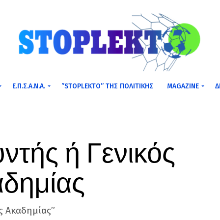
Ε.Π.Σ.Α.Ν.Α.
”STOPLEKTO” ΤΗΣ ΠΟΛΙΤΙΚΗΣ
MAGAZINE
Δ
υντής ή Γενικός
αδημίας
ας Ακαδημίας”