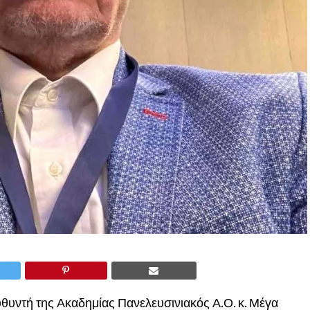
θυντή της Ακαδημίας Πανελευσινιακός Α.Ο. κ. Μέγα