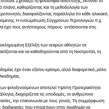
πίπεδα. Σχεδιάζει τη φιλοσοφία ανάπτυξης, εκπονεί το
πλάνο, καθορίζοντας και τη μεθοδολογία των
προπονητές διασφαλίζοντας παράλληλα ότι κάθε ηλικιακή
γούμενης. Η ενσωμάτωση Σύγχρονων Τεχνολογιών π.χ.
 έχει τους αντίστοιχους πόρους- εντάσσονται στις
 Ολοκληρωμένη Εξέλιξη των νεαρών αθλητών σε
σίζονται και να καθοδηγούνται από τη Νοοτροπία, τη
ημίας έχει έναν εξίσου κρίσιμο, αλλά διαφορετικό, ρόλο.
 Ακαδημίας.
των φιλοξενούμενων αποτελεί Υψίστη Προτεραιότητα
λληλα, διαχειρίζεται τις υποδομές, το ανθρώπινο
γασίες, την επικοινωνία με τους γονείς. Τη συμμόρφωση
ις διαδικασίες που επιτρέπουν στην Ακαδημία να