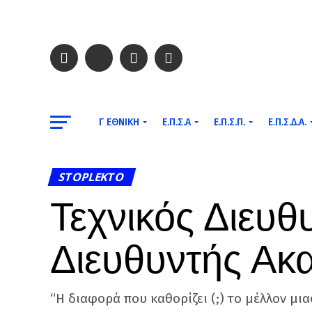
Γ ΕΘΝΙΚΉ
Ε.Π.Σ.Α
Ε.Π.Σ.Π.
Ε.Π.Σ.Δ.Α.
STOPLEKTO
Τεχνικός Διευθ
Διευθυντής Ακ
“Η διαφορά που καθορίζει (;) το μέλλον μι