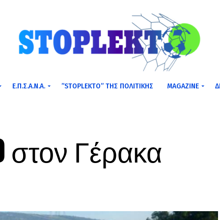
Ε.Π.Σ.Α.Ν.Α.
”STOPLEKTO” ΤΗΣ ΠΟΛΙΤΙΚΗΣ
MAGAZINE
Δ
0 στον Γέρακα