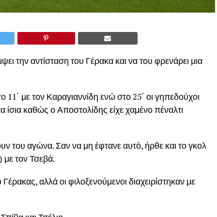
ψει την αντίσταση του Γέρακα και να του φρενάρει μια
ο 11΄ με τον Καραγιαννίδη ενώ στο 25΄ οι γηπεδούχοι
τα ίσια καθώς ο Αποστολίδης είχε χαμένο πέναλτι
υν του αγώνα. Σαν να μη έφτανε αυτό, ήρθε και το γκολ
) με τον Τσεβά.
ο Γέρακας, αλλά οι φιλοξενούμενοι διαχειρίστηκαν με