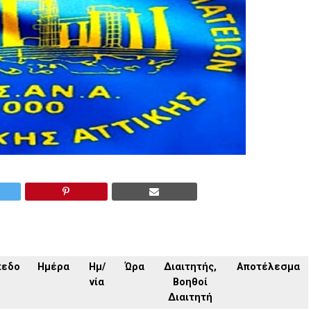
πεδο
Ημέρα
Ημ/
Ώρα
Διαιτητής,
Αποτέλεσμα
νία
Βοηθοί
Διαιτητή