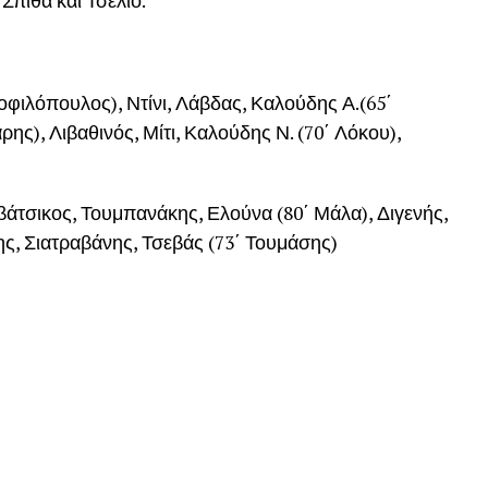
Σπίθα και Τσέλιο.
οφιλόπουλος), Ντίνι, Λάβδας, Καλούδης Α.(65΄
ης), Λιβαθινός, Μίτι, Καλούδης Ν. (70΄ Λόκου),
άτσικος, Τουμπανάκης, Ελούνα (80΄ Μάλα), Διγενής,
ης, Σιατραβάνης, Τσεβάς (73΄ Τουμάσης)