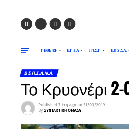
Γ ΕΘΝΙΚΉ
Ε.Π.Σ.Α
Ε.Π.Σ.Π.
Ε.Π.Σ.Δ.Α.
Β΄ Ε.Π.Σ.Α.Ν.Α.
Το Κρυονέρι 2-
Published
7 έτη ago
on
31/03/2019
By
ΣΥΝΤΑΚΤΙΚΗ ΟΜΑΔΑ