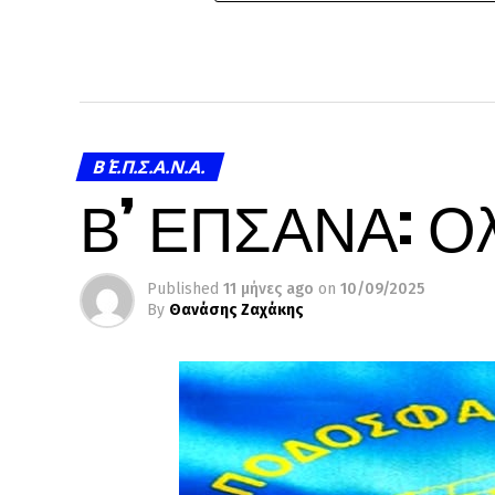
Β΄ Ε.Π.Σ.Α.Ν.Α.
Β’ ΕΠΣΑΝΑ: Ο
Published
11 μήνες ago
on
10/09/2025
By
Θανάσης Ζαχάκης