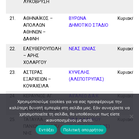
ΛΥΚΟΒΡΥΣΗ
21.
ΑΘΗΝΑΪΚΟΣ –
ΒΥΡΩΝΑ
Κυριακή
ΑΠΟΛΛΩΝ
ΔΗΜΟΤΙΚΟ ΣΤΑΔΙΟ
ΑΘΗΝΩΝ –
ΔΑΦΝΗ
22.
ΕΛΕΥΘΕΡΟΥΠΟΛΗ
ΝΕΑΣ ΙΩΝΙΑΣ
Κυριακή
– ΑΡΗΣ
ΧΟΛΑΡΓΟΥ
23.
ΑΣΤΕΡΑΣ
ΚΥΨΕΛΗΣ
Κυριακή
ΕΞΑΡΧΕΙΩΝ –
(ΑΛΕΠΟΤΡΥΠΑΣ)
ΚΟΨΑΧΕΙΛΑ
24.
ΚΕΡΑΥΝΟΣ ΑΓ.
ΑΙΓΑΛΕΩ Δ.Α.Κ.
Κυριακή
Χρησιμοποιούμε cookies για να σας προσφέρουμε την
ΒΑΡΒΑΡΑΣ –
καλύτερη δυνατή εμπειρία στη σελίδα μας. Εάν συνεχίσετε να
ΝΕΟΠΕΝΤΕΛΙΚΟΣ
χρησιμοποιείτε τη σελίδα, θα υποθέσουμε πως είστε
25.
ΤΑΤΑΥΛΑ –
ΠΑΛ.ΦΑΛΗΡΟΥ
Κυριακή
ικανοποιημένοι με αυτό.
ΠΑΝΙΩΝΙΟΣ ΚΑΙΣ/
(Σ.ΑΓΓΕΛΟΠΟΥΛΟΣ)
Εντάξει
Πολιτική απορρήτου
ΝΗΣ