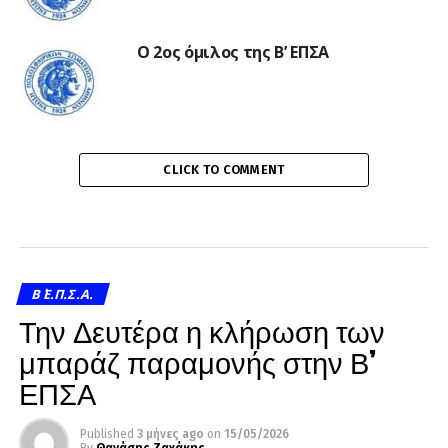
Ο 2ος όμιλος της Β’ ΕΠΣΑ
CLICK TO COMMENT
Β΄ Ε.Π.Σ.Α.
Την Δευτέρα η κλήρωση των
μπαράζ παραμονής στην Β’
ΕΠΣΑ
Published
3 μήνες ago
on
15/05/2026
By
Θανάσης Ζαχάκης