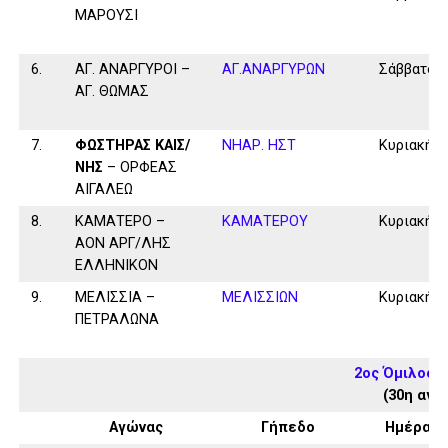
ΜΑΡΟΥΣΙ
6.
ΑΓ. ΑΝΑΡΓΥΡΟΙ –
ΑΓ.ΑΝΑΡΓΥΡΩΝ
Σάββατο
ΑΓ. ΘΩΜΑΣ
7.
ΦΩΣΤΗΡΑΣ ΚΑΙΣ/
ΝΗΑΡ. ΗΣΤ
Κυριακή
ΝΗΣ
– ΟΡΦΕΑΣ
ΑΙΓΑΛΕΩ
8.
ΚΑΜΑΤΕΡΟ –
ΚΑΜΑΤΕΡΟΥ
Κυριακή
ΑΟΝ ΑΡΓ/ΛΗΣ
ΕΛΛΗΝΙΚΟΝ
9.
ΜΕΛΙΣΣΙΑ –
ΜΕΛΙΣΣΙΩΝ
Κυριακή
ΠΕΤΡΑΛΩΝΑ
2ος Όμιλος 
(30η αγω
Αγώνας
Γήπεδο
Ημέρα