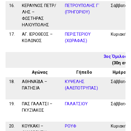
16.
ΚΕΡΑΥΝΟΣ ΠΕΤΡ/
ΠΕΤΡΟΥΠΟΛΗΣ Γ΄
Σάββατο
ΛΗΣ –
(ΓΡΗΓΟΡΙΟΥ)
ΦΩΣΤΗΡΑΣ
ΗΛΙΟΥΠΟΛΗΣ
17.
ΑΓ. ΙΕΡΟΘΕΟΣ –
ΠΕΡΙΣΤΕΡΙΟΥ
Κυριακή
ΚΟΛΩΝΟΣ
(ΧΩΡΑΦΑΣ)
3ος Όμιλος 
(30η αγω
Αγώνας
Γήπεδο
Ημέρα
18.
ΑΘΗΝΑΪΔΑ –
ΚΥΨΕΛΗΣ
Σάββατο
ΠΑΤΗΣΙΑ
(ΑΛΕΠΟΤΡΥΠΑΣ)
19.
ΠΑΣ ΓΑΛΑΤΣΙ –
ΓΑΛΑΤΣΙΟΥ
Σάββατο
ΓΚΥΖΙΑΚΟΣ
20.
ΚΟΥΚΑΚΙ –
ΡΟΥΦ
Κυριακή