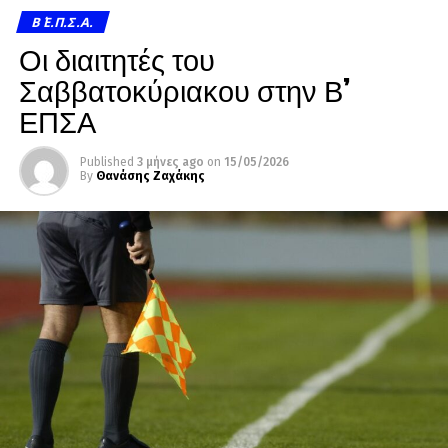
Β΄ Ε.Π.Σ.Α.
Οι διαιτητές του
Σαββατοκύριακου στην Β’
ΕΠΣΑ
Published
3 μήνες ago
on
15/05/2026
By
Θανάσης Ζαχάκης