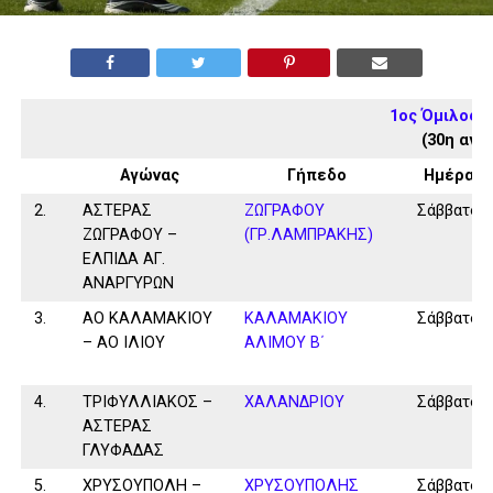
1ος Όμιλος 
(30η αγω
Αγώνας
Γήπεδο
Ημέρα
2.
ΑΣΤΕΡΑΣ
ΖΩΓΡΑΦΟΥ
Σάββατο
ΖΩΓΡΑΦΟΥ –
(ΓΡ.ΛΑΜΠΡΑΚΗΣ)
ΕΛΠΙΔΑ ΑΓ.
ΑΝΑΡΓΥΡΩΝ
3.
ΑΟ ΚΑΛΑΜΑΚΙΟΥ
ΚΑΛΑΜAKIOY
Σάββατο
– ΑΟ ΙΛΙΟΥ
ΑΛΙΜΟΥ Β΄
4.
ΤΡΙΦΥΛΛΙΑΚΟΣ –
ΧΑΛΑΝΔΡΙΟΥ
Σάββατο
ΑΣΤΕΡΑΣ
ΓΛΥΦΑΔΑΣ
5.
ΧΡΥΣΟΥΠΟΛΗ –
ΧΡΥΣΟΥΠΟΛΗΣ
Σάββατο