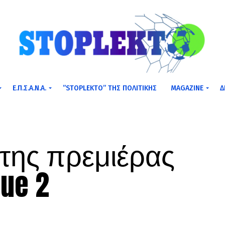
Ε.Π.Σ.Α.Ν.Α.
”STOPLEKTO” ΤΗΣ ΠΟΛΙΤΙΚΗΣ
MAGAZINE
Δ
της πρεμιέρας
ue 2