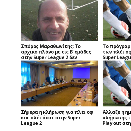
Σπύρος Μαραθωνίτης: Το
Το πρόγραμ
αρχικό πλάνο με τις Β’ ομάδες
των πλέι οφ
στην Super League 2 δεν
Super Leagu
προχώρησε…
Σήμερα η κλήρωση για πλέι οφ
Άλλαξε η ημ
και πλέι άουτ στην Super
κλήρωσης τω
League 2
Play out στ