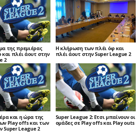
μα της πρεμιέρας
Η κλήρωση των πλέι όφ και
 και πλέι άουτ στην
πλέι άουτ στην Super League 2
e 2
έρα και η ώρα της
Super League 2: Ετσι μπαίνουν οι
ν Play offs και των
ομάδες σε Play offs και Play outs
ην Super League 2