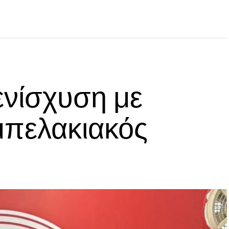
ενίσχυση με
μπελακιακός