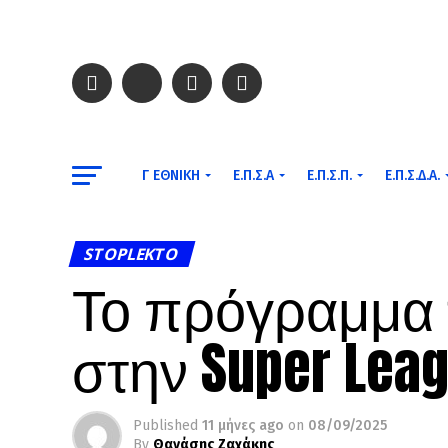
Γ ΕΘΝΙΚΉ
Ε.Π.Σ.Α
Ε.Π.Σ.Π.
Ε.Π.Σ.Δ.Α.
STOPLEKTO
Το πρόγραμμα 
στην Super Leag
Published
11 μήνες ago
on
08/09/2025
By
Θανάσης Ζαχάκης