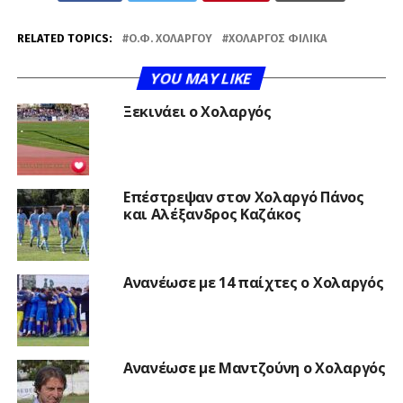
RELATED TOPICS:
Ο.Φ. ΧΟΛΑΡΓΟΎ
ΧΟΛΑΡΓΌΣ ΦΙΛΙΚΆ
YOU MAY LIKE
Ξεκινάει ο Χολαργός
Επέστρεψαν στον Χολαργό Πάνος
και Αλέξανδρος Καζάκος
Ανανέωσε με 14 παίχτες ο Χολαργός
Ανανέωσε με Μαντζούνη ο Χολαργός