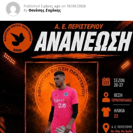
Published
3 μήνες ago
on
19/05/2026
By
Θανάσης Ζαχάκης