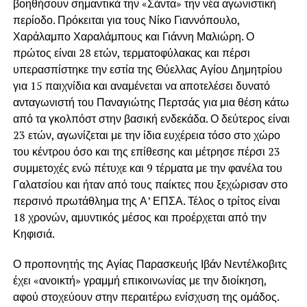
βοηθήσουν σημαντικά την «Σάντα» την νέα αγωνιστική
περίοδο. Πρόκειται για τους Νίκο Γιαννόπουλο,
Χαράλαμπο Χαραλάμπους και Γιάννη Μαλιώρη. Ο
πρώτος είναι 28 ετών, τερματοφύλακας και πέρσι
υπερασπίστηκε την εστία της Θύελλας Αγίου Δημητρίου
για 15 παιχνίδια και αναμένεται να αποτελέσει δυνατό
ανταγωνιστή του Παναγιώτης Περτσάς για μια θέση κάτω
από τα γκολπόστ στην βασική ενδεκάδα. Ο δεύτερος είναι
23 ετών, αγωνίζεται με την ίδια ευχέρεια τόσο στο χώρο
του κέντρου όσο και της επίθεσης και μέτρησε πέρσι 23
συμμετοχές ενώ πέτυχε και 9 τέρματα με την φανέλα του
Γαλατσίου και ήταν από τους παίκτες που ξεχώρισαν στο
περσινό πρωτάθλημα της Α’ ΕΠΣΑ. Τέλος ο τρίτος είναι
18 χρονών, αμυντικός μέσος και προέρχεται από την
Κηφισιά.
Ο προπονητής της Αγίας Παρασκευής Ιβάν Νεντέλκοβιτς
έχει «ανοικτή» γραμμή επικοινωνίας με την διοίκηση,
αφού στοχεύουν στην περαιτέρω ενίσχυση της ομάδος.