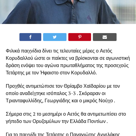
Φιλικά παιχνίδια δίνει τις τελευταίες μέρες ο Αετός
Κορυδαλλού ώστε οι παίκτες να βρίσκονται σε αγωνιστική
δράση ενόψει του αγώνα πρωταθλήματος της προσεχούς
Τετάρτης με τον Ήφαιστο στον Κορυδαλλό.
Προχθές αντιμετώπισε τον Θρίαμβο Χαϊδαρίου με τον
οποίο αναδείχτηκε ισόπαλος 3-3 . Σκόραραν οι
Τριανταφυλλίδης, Γεωργιάδης και ο μικρός Νούχο .
Σήμερα στις 2 το μεσημέρι ο Αετός θα αντιμετωπίσει στο
γήπεδο των Ορυζομύλων την Ελλάδα Ποντίων .
Για το παιχνίδι της Τετάρτης ο Παναγιώτης Αγγελάκης