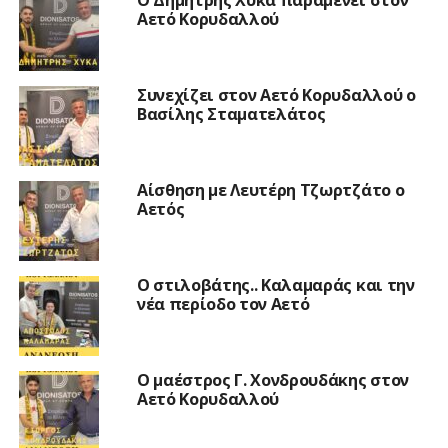
Αετό Κορυδαλλού
Συνεχίζει στον Αετό Κορυδαλλού ο
Βασίλης Σταματελάτος
Αίσθηση με Λευτέρη Τζωρτζάτο ο
Αετός
Ο στιλοβάτης.. Καλαμαράς και την
νέα περίοδο τον Αετό
Ο μαέστρος Γ. Χονδρουδάκης στον
Αετό Κορυδαλλού