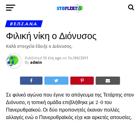
Β΄ Ε.Π.Σ.Α.Ν.Α.
Φιλική νίκη ο Διόνυσος
Καλά στοιχεία έδειξε ο Διόνυσος.
Published
15 έτη ago
on
14/09/2011
By
admin
Σε φιλικό αγώνα που έγινε το απόγευμα της Τετάρτης στον
Διόνυσο, η τοπική ομάδα επιβλήθηκε με 2-0 του
Πανερυθραϊκού. Οι δύο προπονητές έκαναν πολλές
αλλαγές ενώ ο Πανερυθραϊκός είχε και αρκετές απουσίες.