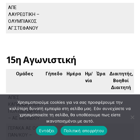
ΑΠΕ
ΛΑΥΡΕΩΤΙΚΗ –
ΟΛΥΜΠΙΑΚΟΣ
ΑΓ.ΣΤΕΦΑΝΟΥ
15η Αγωνιστική
Ομάδες
Γήπεδο
Ημέρα
Ημ/
Ώρα
Διαιτητής,
νία
Βοηθοί
Διαιτητή
ΑΠΕΣ
Χρησιμοποιούμε cookies για να σας προσφέρουμε την
ΚΑΠΑΝΔΡΙΤΙΟΥ
καλύτερη δυνατή εμπειρία στη σελίδα μας. Εάν συνεχίσετε να
ΠΟΛΥΔΕΝΔΡΙΟΥ
χρησιμοποιείτε τη σελίδα, θα υποθέσουμε πως είστε
– ΑΕ ΜΕΝΙΔΙΟΥ
ικανοποιημένοι με αυτό.
ΓΕΡΑΚΑ ΑΕ ΟΦ
Εντάξει
Πολιτική απορρήτου
ΠΑΝ/ΚΟΥ –