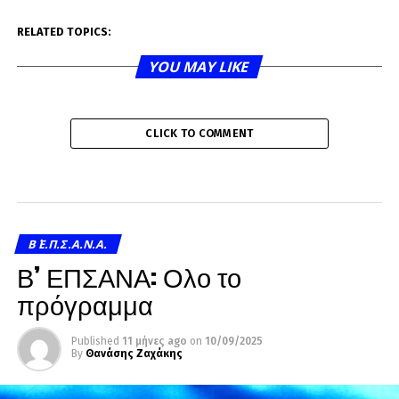
RELATED TOPICS:
YOU MAY LIKE
CLICK TO COMMENT
Β΄ Ε.Π.Σ.Α.Ν.Α.
Β’ ΕΠΣΑΝΑ: Ολο το
πρόγραμμα
Published
11 μήνες ago
on
10/09/2025
By
Θανάσης Ζαχάκης