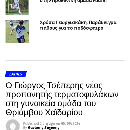
στην Προεθνική ομάδα Futsal
Χρύσα Γεωργιακάκη: Παράδειγμα
πάθους για το ποδόσφαιρο
LADIES
Ο Γιώργος Τσέπερης νέος
προπονητής τερματοφυλάκων
στη γυναικεία ομάδα του
Θριάμβου Χαϊδαρίου
Published
2 έτη ago
on
05/09/2024
By
Θανάσης Ζαχάκης