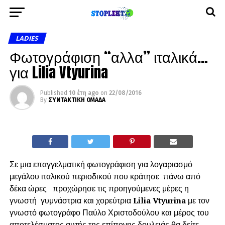
LADIES
Φωτογράφιση “αλλα” ιταλικά…
για Lilia Vtyurina
Published
10 έτη ago
on
22/08/2016
By
ΣΥΝΤΑΚΤΙΚΗ ΟΜΑΔΑ
Σε μια επαγγελματική φωτογράφιση για λογαριασμό
μεγάλου ιταλικού περιοδικού που κράτησε πάνω από
δέκα ώρες προχώρησε τις προηγούμενες μέρες η
γνωστή γυμνάστρια και χορεύτρια
Lilia Vtyurina
με τον
γνωστό φωτογράφο Παύλο Χριστοδούλου και μέρος του
αποτελέσματος αυτής της επίπονης δουλειάς θα δείτε