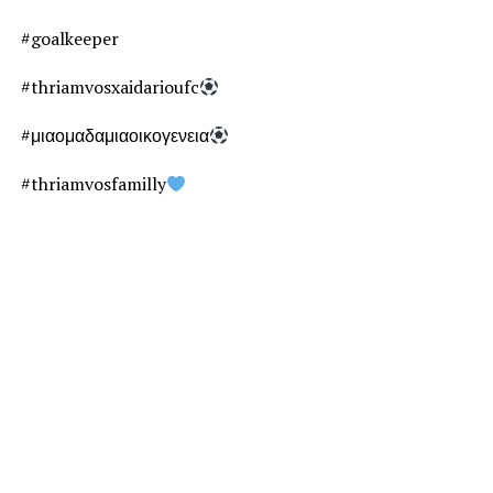
#goalkeeper
#thriamvosxaidarioufc
#μιαομαδαμιαοικογενεια
#thriamvosfamilly