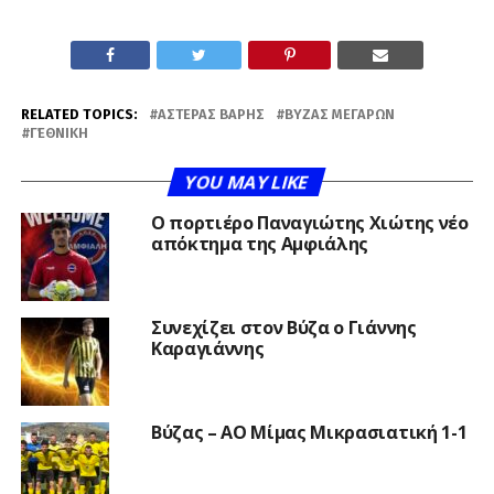
RELATED TOPICS:
ΑΣΤΈΡΑΣ ΒΆΡΗΣ
ΒΎΖΑΣ ΜΕΓΆΡΩΝ
Γ΄ΕΘΝΙΚΉ
YOU MAY LIKE
Ο πορτιέρο Παναγιώτης Χιώτης νέο
απόκτημα της Αμφιάλης
Συνεχίζει στον Βύζα ο Γιάννης
Καραγιάννης
Βύζας – ΑΟ Μίμας Μικρασιατική 1-1