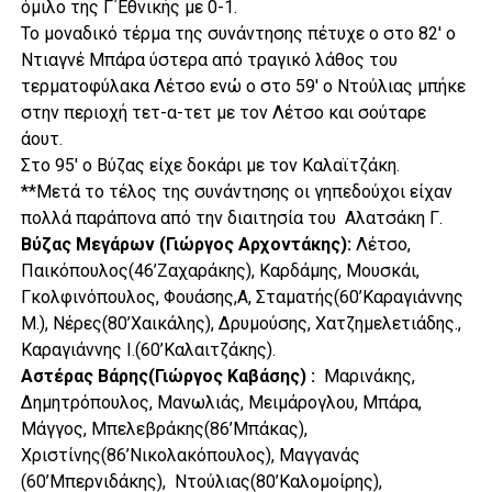
όμιλο της Γ΄Εθνικής με 0-1.
Το μοναδικό τέρμα της συνάντησης πέτυχε ο στο 82′ ο
Ντιαγνέ Μπάρα ύστερα από τραγικό λάθος του
τερματοφύλακα Λέτσο ενώ ο στο 59′ ο Ντούλιας μπήκε
στην περιοχή τετ-α-τετ με τον Λέτσο και σούταρε
άουτ.
Στο 95′ ο Βύζας είχε δοκάρι με τον Καλαϊτζάκη.
**Μετά το τέλος της συνάντησης οι γηπεδούχοι είχαν
πολλά παράπονα από την διαιτησία του Αλατσάκη Γ.
Βύζας Μεγάρων (Γιώργος Αρχοντάκης):
Λέτσο,
Παικόπουλος(46’Ζαχαράκης), Καρδάμης, Μουσκάι,
Γκολφινόπουλος, Φουάσης,Α, Σταματής(60’Καραγιάννης
M.), Νέρες(80’Χαικάλης), Δρυμούσης, Χατζημελετιάδης.,
Καραγιάννης Ι.(60’Καλαιτζάκης).
Αστέρας Βάρης(Γιώργος Καβάσης) :
Μαρινάκης,
Δημητρόπουλος, Μανωλιάς, Μειμάρογλου, Μπάρα,
Μάγγος, Μπελεβράκης(86’Μπάκας),
Χριστίνης(86’Νικολακόπουλος), Μαγγανάς
(60’Μπερνιδάκης), Ντούλιας(80’Καλομοίρης),