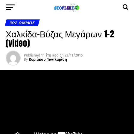
3ΟΣ ΌΜΙΛΟΣ
Χαλκίδα-Βύζας Μεγάρων 1-2
(video)
Published
11 έτη ago
on
23/11/2015
By
Κυριάκου Παντζαρίδη