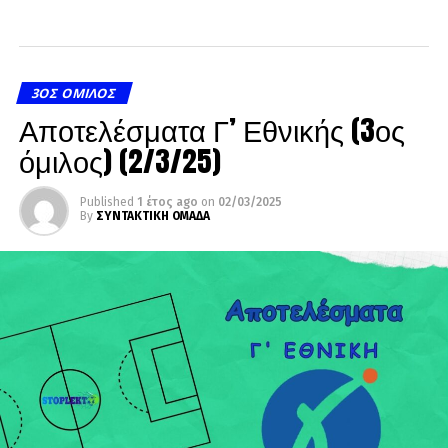
3ΟΣ ΌΜΙΛΟΣ
Αποτελέσματα Γ’ Εθνικής (3ος
όμιλος) (2/3/25)
Published
1 έτος ago
on
02/03/2025
By
ΣΥΝΤΑΚΤΙΚΗ ΟΜΑΔΑ