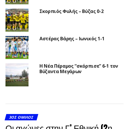
Σκορπιός Φυλής – Βύζας 0-2
Αστέρας Βάρης – Ιωνικός 1-1
Η Νέα Πέραμος “σκόρπισε” 6-1 τον
Βύζαντα Μεγάρων
3ΟΣ ΌΜΙΛΟΣ
Οι αγώνες στην Γ’ Εθνική (2η