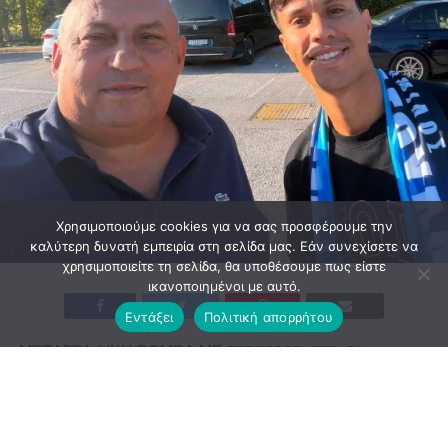
Χρησιμοποιούμε cookies για να σας προσφέρουμε την
καλύτερη δυνατή εμπειρία στη σελίδα μας. Εάν συνεχίσετε να
χρησιμοποιείτε τη σελίδα, θα υποθέσουμε πως είστε
ικανοποιημένοι με αυτό.
Εντάξει
Πολιτική απορρήτου
ΜΕΤΑΓΡΑΦΙΚΗ ΒΟΜΒΑ ΜΕ FEDERICO CEZAR!
Ao som do t̷a̷n̷g̷o̷ 𝐆𝐎𝐋𝐎
Στο ρυθμό του τάνγκο και του γκολ