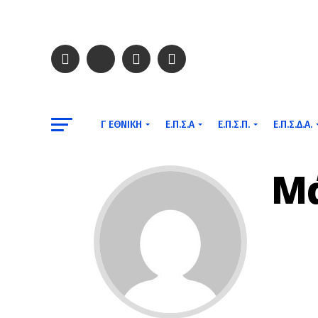
Γ ΕΘΝΙΚΉ
Ε.Π.Σ.Α
Ε.Π.Σ.Π.
Ε.Π.Σ.Δ.Α.
Μά