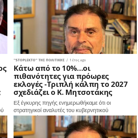
ΠΑΣΧΑ,...
''STOPLEKTO'' ΤΗΣ ΠΟΛΙΤΙΚΗΣ
1 έτος ago
ος
Κάτω από το 10%…οι
πιθανότητες για πρόωρες
εκλογές -Τριπλή κάλπη το 2027
;
σχεδιάζει ο Κ. Μητσοτάκης
Εξ έγκυρης πηγής ενημερωθήκαμε ότι οι
ού
στρατηγικοί αναλυτές του κυβερνητικού
υ
οικοσυστήματος ‘’διαβάζουν’’ τη δημοσκοπική
υποχώρηση της Ν.Δ. και τις διεργασίες που
κυοφορούνται στο πολιτικό σκηνικό, υπό...