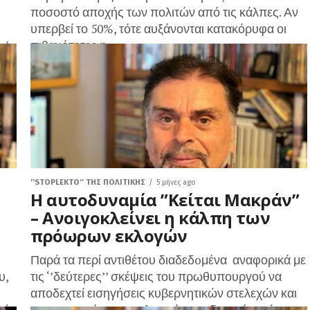
ποσοστό αποχής των πολιτών από τις κάλπες. Αν
υπερβεί το 50%, τότε αυξάνονται κατακόρυφα οι
πιθανότητες η...
κή
''STOPLEKTO'' ΤΗΣ ΠΟΛΙΤΙΚΗΣ
5 μήνες ago
Η αυτοδυναμία ”Κείται Μακράν”
– Ανοιγοκλείνει η κάλπη των
πρόωρων εκλογών
Παρά τα περί αντιθέτου διαδεδoμένα αναφορικά με
υ,
τις ‘’δεύτερες’’ σκέψεις του πρωθυπουργού να
αποδεχτεί εισηγήσεις κυβερνητικών στελεχών και
ού
να προχωρήσει σε εκλογικό αιφνιδιασμό μετά το