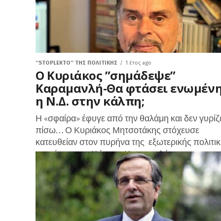
''STOPLEKTO'' ΤΗΣ ΠΟΛΙΤΙΚΗΣ
1 έτος ago
Ο Κυριάκος ”σημάδεψε”
Καραμανλή-Θα φτάσει ενωμέν
η Ν.Δ. στην κάλπη;
Η «σφαίρα» έφυγε από την θαλάμη και δεν γυρίζ
πίσω… Ο Κυριάκος Μητσοτάκης στόχευσε
κατευθείαν στον πυρήνα της εξωτερικής πολιτικ
που άσκησε ο Κώστας Καραμανλής στην...