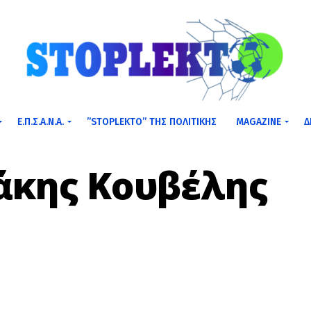
Ε.Π.Σ.Α.Ν.Α.
”STOPLEKTO” ΤΗΣ ΠΟΛΙΤΙΚΗΣ
MAGAZINE
Δ
κης Κουβέλης