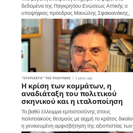
δεδομένα της Παγκρητίου Ενώσεως Αττικής ο
υποψήφιος πρόεδρος Μανώλης Σφακιανάκης,
παρουσιάζοντας στην πρώτη μεγάλη προεκλογι
εκδήλωση του συνδυασμού του...
''STOPLEKTO'' ΤΗΣ ΠΟΛΙΤΙΚΗΣ
3 μήνες ago
Η κρίση των κομμάτων, η
αναδιάταξη του πολιτικού
σκηνικού και η ιταλοποίηση
Το βαθύ έλλειμμα εμπιστοσύνης στους
πολιτειακούς θεσμούς με αιχμή το κράτος δικαίο
η γενικευμένη αμφισβήτηση της αξιοπιστίας των
κομμάτων και η αποδυνάμωση του παραδοσιακ