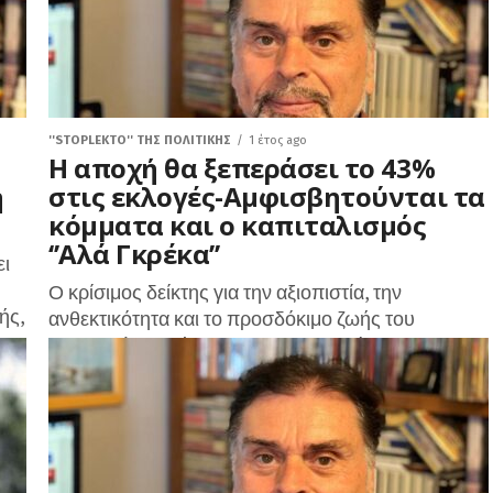
''STOPLEKTO'' ΤΗΣ ΠΟΛΙΤΙΚΗΣ
1 έτος ago
Η αποχή θα ξεπεράσει το 43%
η
στις εκλογές-Αμφισβητούνται τα
κόμματα και ο καπιταλισμός
‘’Αλά Γκρέκα’’
ει
Ο κρίσιμος δείκτης για την αξιοπιστία, την
ής,
ανθεκτικότητα και το προσδόκιμο ζωής του
πολιτικού συστήματος και των κομμάτων που
συμμετέχουν στις διαδικασίες αναπαραγωγής του,
ως μηχανισμοί...