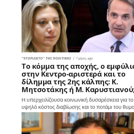
ιδεολογικού άξονα...
''STOPLEKTO'' ΤΗΣ ΠΟΛΙΤΙΚΗΣ
7 μήνες ago
Το κόμμα της αποχής, ο εμφύλι
στην Κεντρο-αριστερά και το
δίλημμα της 2ης κάλπης: Κ.
Μητσοτάκης ή Μ. Καρυστιανού
Η υπερχειλίζουσα κοινωνική δυσαρέσκεια για το
υψηλό κόστος διαβίωσης και το ποτάμι του θυμ
για τη διαφθορά και τη διαχρονική προστασία το
πολιτικού προσωπικού από το...