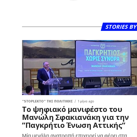
STORIES B
''STOPLEKTO'' ΤΗΣ ΠΟΛΙΤΙΚΗΣ
1 μήνα ago
Το ψηφιακό μανιφέστο του
Μανώλη Σφακιανάκη για την
”Παγκρήτιο Ένωση Αττικής”
Μία μεγάλη ανατροπή επιχειρεί να φέρει στα