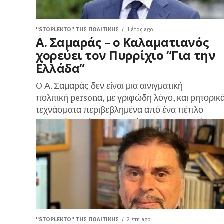
''STOPLEKTO'' ΤΗΣ ΠΟΛΙΤΙΚΗΣ
1 έτος ago
Α. Σαμαράς – ο Καλαματιανός
χορεύει τον Πυρρίχιο “Για την
Ελλάδα”
O Α. Σαμαράς δεν είναι μια αινιγματική
πολιτική personα, με γριφώδη λόγο, και ρητορικ
τεχνάσματα περιβεβλημένα από ένα πέπλο
μυστηρίου. Ούτε οι απαντήσεις του στο ερώτημα
περί του...
''STOPLEKTO'' ΤΗΣ ΠΟΛΙΤΙΚΗΣ
2 έτη ago