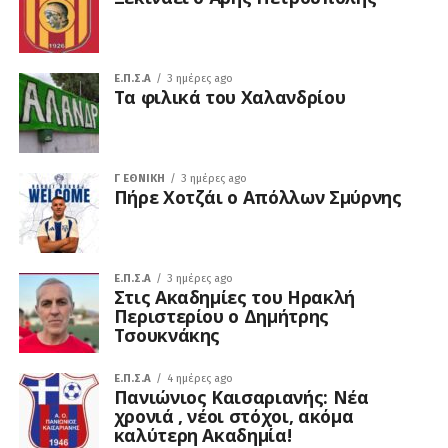
Ε.Π.Σ.Α
3 ημέρες ago
Τα φιλικά του Χαλανδρίου
Γ ΕΘΝΙΚΉ
3 ημέρες ago
Πήρε Χοτζάι ο Απόλλων Σμύρνης
Ε.Π.Σ.Α
3 ημέρες ago
Στις Ακαδημίες του Ηρακλή
Περιστερίου ο Δημήτρης
Τσουκνάκης
Ε.Π.Σ.Α
4 ημέρες ago
Πανιώνιος Καισαριανής: Νέα
χρονιά , νέοι στόχοι, ακόμα
καλύτερη Ακαδημία!