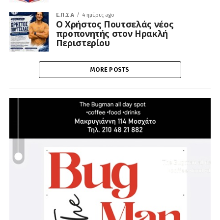
Ε.Π.Σ.Α
4 ημέρες ago
Ο Χρήστος Πουτσελάς νέος
προπονητής στον Ηρακλή
Περιστερίου
MORE POSTS