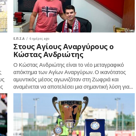
Ε.Π.Σ.Α
6 ημέρες ago
Στους Αγίους Αναργύρους ο
Κώστας Ανδριώτης
Ο Κώστας Ανδριώτης είναι το νέο μεταγραφικό
ς
απόκτημα των Αγίων Αναργύρων. Ο ικανότατος
υς
αμυντικός μέσος αγωνιζόταν στη Ζωφριά και
ες
αναμένεται να αποτελέσει μια σημαντική λύση για...