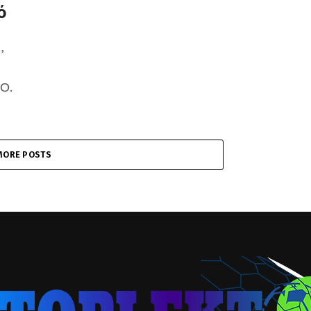
ό
’
.Ο.
MORE POSTS