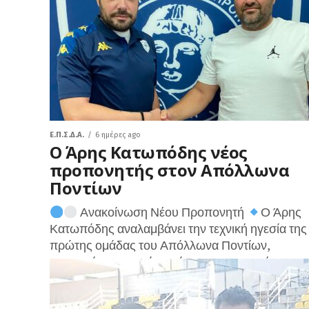
Ε.Π.Σ.Δ.Α.
6 ημέρες ago
Ο Άρης Κατωπόδης νέος
προπονητής στον Απόλλωνα
Ποντίων
Ανακοίνωση Νέου Προπονητή
Ο Άρης
Κατωπόδης αναλαμβάνει την τεχνική ηγεσία της
πρώτης ομάδας του Απόλλωνα Ποντίων,
προερχόμενος από την άκρως επιτυχημένη
παρουσία του στη Β’...