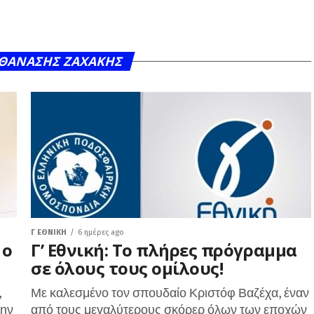
Y ΘΑΝΆΣΗΣ ΖΑΧΆΚΗΣ
Γ ΕΘΝΙΚΉ
6 ημέρες ago
 ο
Γ’ Εθνική: Το πλήρες πρόγραμμα
σε όλους τους ομίλους!
,
Με καλεσμένο τον σπουδαίο Κριστόφ Βαζέχα, έναν
την
από τους μεγαλύτερους σκόρερ όλων των εποχών