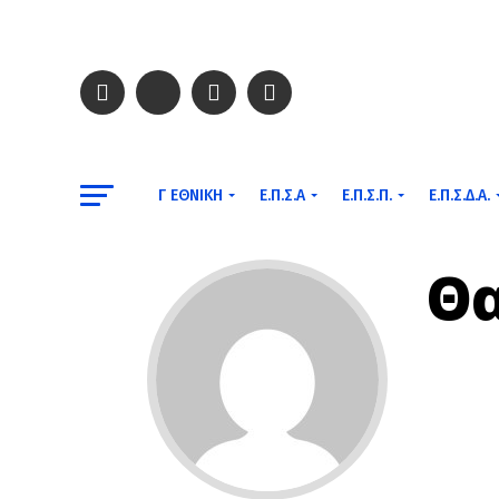
Γ ΕΘΝΙΚΉ
Ε.Π.Σ.Α
Ε.Π.Σ.Π.
Ε.Π.Σ.Δ.Α.
Θα