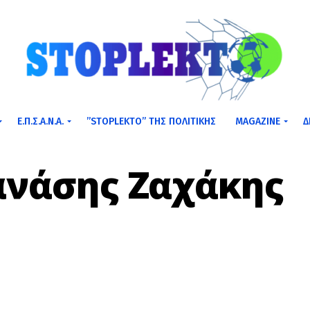
Ε.Π.Σ.Α.Ν.Α.
”STOPLEKTO” ΤΗΣ ΠΟΛΙΤΙΚΗΣ
MAGAZINE
Δ
νάσης Ζαχάκης