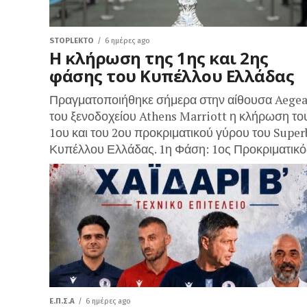
STOPLEKTO
6 ημέρες ago
Η κλήρωση της 1ης και 2ης
φάσης του Κυπέλλου Ελλάδας
Πραγματοποιήθηκε σήμερα στην αίθουσα Aege
του ξενοδοχείου Athens Marriott η κλήρωση το
1ου και του 2ου προκριματικού γύρου του Super
Κυπέλλου Ελλάδας. 1η Φάση: 1ος Προκριματικός
Ε.Π.Σ.Α
6 ημέρες ago