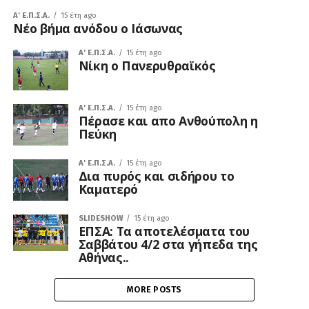
A' Ε.Π.Σ.Α.
15 έτη ago
Νέο βήμα ανόδου ο Ιάσωνας
A' Ε.Π.Σ.Α.
15 έτη ago
Νίκη ο Πανερυθραϊκός
A' Ε.Π.Σ.Α.
15 έτη ago
Πέρασε και απο Ανθούπολη η
Πεύκη
A' Ε.Π.Σ.Α.
15 έτη ago
Δια πυρός και σιδήρου το
Καματερό
SLIDESHOW
15 έτη ago
ΕΠΣΑ: Tα αποτελέσματα του
Σαββάτου 4/2 στα γήπεδα της
Αθήνας..
MORE POSTS