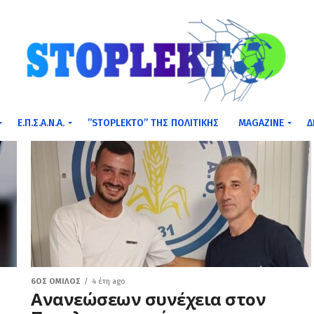
Ε.Π.Σ.Α.Ν.Α.
”STOPLEKTO” ΤΗΣ ΠΟΛΙΤΙΚΗΣ
MAGAZINE
Δ
6ΟΣ ΌΜΙΛΟΣ
4 έτη ago
Ανανεώσεων συνέχεια στον