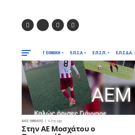
Γ ΕΘΝΙΚΉ
Ε.Π.Σ.Α
Ε.Π.Σ.Π.
Ε.Π.Σ.Δ.Α.
6ΟΣ ΌΜΙΛΟΣ
4 έτη ago
Στην ΑΕ Μοσχάτου ο