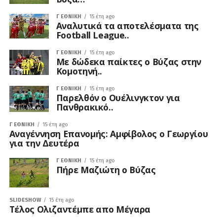
Γ ΕΘΝΙΚΉ
15 έτη ago
Αναλυτικά τα αποτελέσματα της
Football League..
Γ ΕΘΝΙΚΉ
15 έτη ago
Mε δώδεκα παίκτες ο Βύζας στην
Κομοτηνή..
Γ ΕΘΝΙΚΉ
15 έτη ago
Παρελθόν ο Ουέλινγκτον για
Πανθρακικό..
Γ ΕΘΝΙΚΉ
15 έτη ago
Αναγέννηση Επανομής: Αμφίβολος ο Γεωργίου
για την Δευτέρα
Γ ΕΘΝΙΚΉ
15 έτη ago
Πήρε Μαζιώτη ο Βύζας
SLIDESHOW
15 έτη ago
Τέλος Ολιζαντέμπε απο Μέγαρα