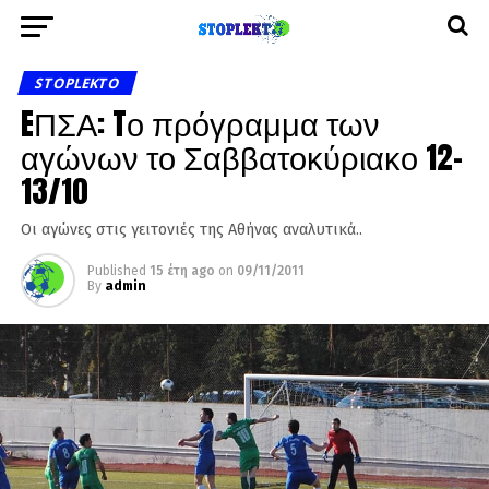
STOPLEKTO
EΠΣΑ: Tο πρόγραμμα των
αγώνων το Σαββατοκύριακο 12-
13/10
Οι αγώνες στις γειτονιές της Αθήνας αναλυτικά..
Published
15 έτη ago
on
09/11/2011
By
admin