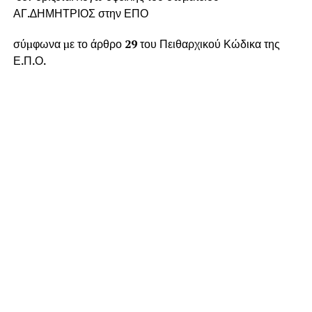
ΑΓ
.
∆ΗΜΗΤΡΙΟΣ στην ΕΠΟ
σύµφωνα µε το άρθρο
2
9
του Πειθαρχικού Κώδικα της
Ε
.
Π
.
Ο
.