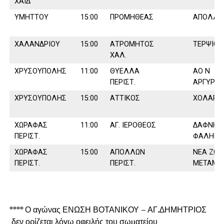
ΧΑΪ∆
ΥΜΗΤΤΟΥ
15:00
ΠΡΟΜΗΘΕΑΣ
ΑΠΟΛΛΩ
ΧΑΛΑΝ∆ΡΙΟΥ
15:00
ΑΤΡΟΜΗΤΟΣ
ΤΕΡΨΙΘΕ
ΧΑΛ.
ΧΡΥΣΟΥΠΟΛΗΣ
11:00
ΘΥΕΛΛΑ
ΑΟ Ν
ΠΕΡΙΣΤ.
ΑΡΓΥΡΟ
ΧΡΥΣΟΥΠΟΛΗΣ
15:00
ΑΤΤΙΚΟΣ
ΧΟΛΑΡΓ
ΧΩΡΑΦΑΣ
11:00
ΑΓ. ΙΕΡΟΘΕΟΣ
∆ΑΦΝΗ Π
ΠΕΡΙΣΤ.
ΦΑΛΗΡΟ
ΧΩΡΑΦΑΣ
15:00
ΑΠΟΛΛΩΝ
ΝΕΑ ΖΩΗ
ΠΕΡΙΣΤ.
ΠΕΡΙΣΤ.
ΜΕΤΑΜ.
****
Ο αγώνας ΕΝΩΣΗ ΒΟΤΑΝΙΚΟΥ
–
ΑΓ
.
∆ΗΜΗΤΡΙΟΣ
δεν ορίζεται λόγω οφειλής του σωµατείου