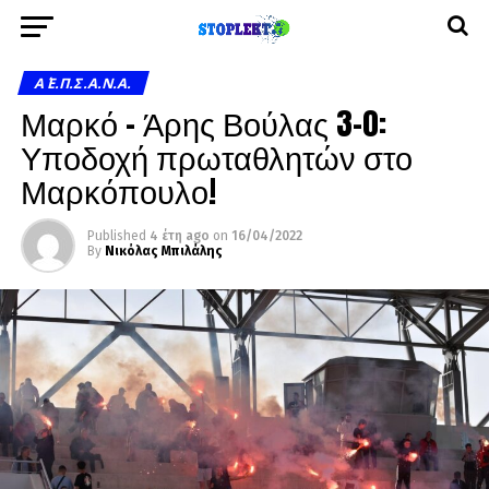
Α΄ Ε.Π.Σ.Α.Ν.Α.
Μαρκό – Άρης Βούλας 3-0:
Υποδοχή πρωταθλητών στο
Μαρκόπουλο!
Published
4 έτη ago
on
16/04/2022
By
Νικόλας Μπιλάλης