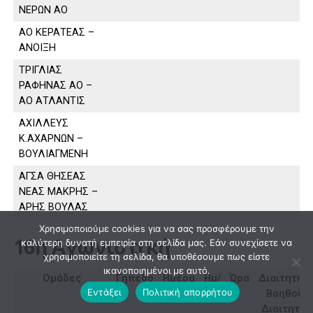
ΝΕΡΩΝ ΑΟ
ΑΟ ΚΕΡΑΤΕΑΣ –
ΑΝΟΙΞΗ
ΤΡΙΓΛΙΑΣ
ΡΑΦΗΝΑΣ ΑΟ –
ΑΟ ΑΤΛΑΝΤΙΣ
ΑΧΙΛΛΕΥΣ
Κ.ΑΧΑΡΝΩΝ –
ΒΟΥΛΙΑΓΜΕΝΗ
ΑΓΣΑ ΘΗΣΕΑΣ
ΝΕΑΣ ΜΑΚΡΗΣ –
ΑΡΗΣ ΒΟΥΛΑΣ
Χρησιμοποιούμε cookies για να σας προσφέρουμε την
16η Αγωνιστική
καλύτερη δυνατή εμπειρία στη σελίδα μας. Εάν συνεχίσετε να
χρησιμοποιείτε τη σελίδα, θα υποθέσουμε πως είστε
ικανοποιημένοι με αυτό.
Ομάδες
Γήπεδο
Ημέρα
Ημ/
Ώρα
Διαιτητής,
Εντάξει
Πολιτική απορρήτου
νία
Βοηθοί
Διαιτητή