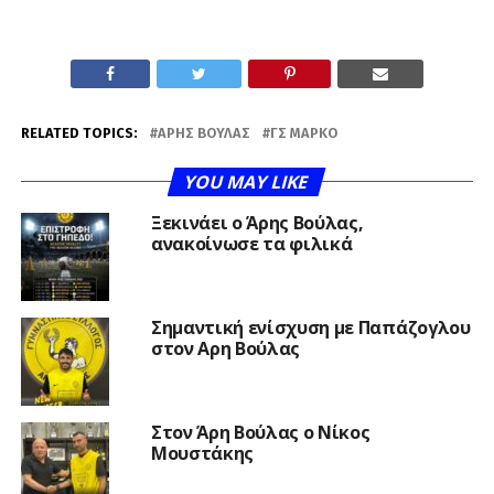
RELATED TOPICS:
ΆΡΗΣ ΒΟΎΛΑΣ
ΓΣ ΜΑΡΚΌ
YOU MAY LIKE
Ξεκινάει ο Άρης Βούλας,
ανακοίνωσε τα φιλικά
Σημαντική ενίσχυση με Παπάζογλου
στον Αρη Βούλας
Στον Άρη Βούλας ο Νίκος
Μουστάκης