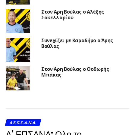
Στον Άρη Βούλας ο Αλέξης
Σακελλαρίου
Συνεχίζει με Καραδήμο ο Άρης
Βούλας
Στον Αρη Βούλας ο Θοδωρής
Μπάκας
Α΄ Ε.Π.Σ.Α.Ν.Α.
Α’ ΕΠΣΑΝΑ: Ολο το