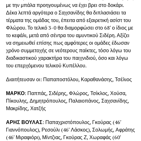
με την μπάλα προηγουμένως να έχει βρει στο δοκάρι.
Δέκα λεπτά αργότερα ο Σαχσανίδης θα διπλασιάσει τα
τέρματα της ομάδας του, έπειτα από εξαιρετική ασίστ του
Φλώρου. Το τελικό 3-0 θα διαμορφώσει στο 68′ ο ίδιος με
το κεφάλι, μετά από σέντρα του αμυντικού Σιδέρη. Αξίζει
να σημειωθεί επίσης πως αμφότερες οι ομάδες έδωσαν
χρόνο συμμετοχής σε νεότερους παίκτες, τόσο λόγω του
διαδικαστικού χαρακτήρα του παιχνιδιού, όσο και λόγω
του επερχόμενου τελικού Κυπέλλου.
Διαιτήτευσαν οι: Παπαποστόλου, Καραθανάσης, Τσέλιος
ΜΑΡΚΟ
: Παππάς, Σιδέρης, Φλώρος, Τσίκλος, Χούσα,
Πίκουλης, Δημητρόπουλος, Παλαιοπάνος, Σαχσανίδης,
Μακρίδης, Χατζής
ΑΡΗΣ ΒΟΥΛΑΣ
: Παπαχριστόπουλος, Γκούρας (46′
Γιαννόπουλος), Ρεσούλι (46′ Λάσκος), Σολωμής, Αφράτης
(46′ Μιραφιόρι), Μίντζιας, Γκούρας Ζ, Χωραφάς (60′