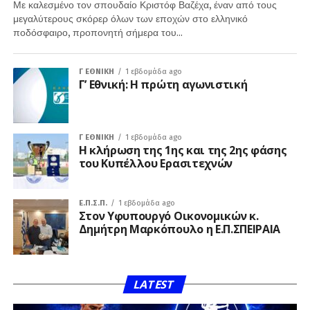
Με καλεσμένο τον σπουδαίο Κριστόφ Βαζέχα, έναν από τους
μεγαλύτερους σκόρερ όλων των εποχών στο ελληνικό
ποδόσφαιρο, προπονητή σήμερα του...
Γ ΕΘΝΙΚΉ
1 εβδομάδα ago
Γ’ Εθνική: Η πρώτη αγωνιστική
Γ ΕΘΝΙΚΉ
1 εβδομάδα ago
Η κλήρωση της 1ης και της 2ης φάσης
του Κυπέλλου Ερασιτεχνών
Ε.Π.Σ.Π.
1 εβδομάδα ago
Στον Υφυπουργό Οικονομικών κ.
Δημήτρη Μαρκόπουλο η Ε.Π.ΣΠΕΙΡΑΙΑ
LATEST