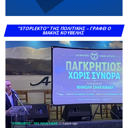
”STOPLEKTO” ΤΗΣ ΠΟΛΙΤΙΚΗΣ – ΓΡΆΦΕΙ Ο
ΜΆΚΗΣ ΚΟΥΒΈΛΗΣ
''STOPLEKTO'' ΤΗΣ ΠΟΛΙΤΙΚΗΣ
1 μήνα ago