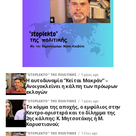
''STOPLEKTO'' ΤΗΣ ΠΟΛΙΤΙΚΗΣ
5 μήνες ago
Η αυτοδυναμία ”Κείται Μακράν” –
Ανοιγοκλείνει η κάλπη των πρόωρων
εκλογών
''STOPLEKTO'' ΤΗΣ ΠΟΛΙΤΙΚΗΣ
7 μήνες ago
Το κόμμα της αποχής, ο εμφύλιος στην
Κεντρο-αριστερά και το δίλημμα της
2ης κάλπης: Κ. Μητσοτάκης ή Μ.
Καρυστιανού;
''STOPLEKTO'' ΤΗΣ ΠΟΛΙΤΙΚΗΣ
1 έτος ago