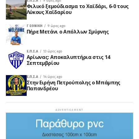
Ε.Π.Σ.Α
9 ώρες ago
Φιλικό ξεμούδιασμα το Χαϊδάρι, 6-0 τους
Λύκους Χαϊδαρίου
Γ ΕΘΝΙΚΉ
9 ώρες ago
Πήρε Μετάνι ο Απόλλων Σμύρνης
Ε.Π.Σ.Α
13 ώρες ago
Αρίωνας: Αποκαλυπτήρια στις 14
Σεπτεμβρίου
Ε.Π.Σ.Α
14 ώρες ago
Στην Ειρήνη Πετρούπολης ο Μπάμπης
Παπανδρέου
ADVERTISEMENT