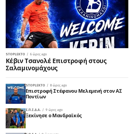
STOPLEKTO
6 ώρες ago
Κέβιν Τσανολέ Επιστροφή στους
Σαλαμινομάχους
STOPLEKTO
8 ώρες ago
Επιστροφή Στέφανου Μελεμενή στον ΑΣ
Ποντίων
Ε.Π.Σ.Δ.Α.
9 ώρες ago
Ξεκίνησε ο Μανδραϊκός