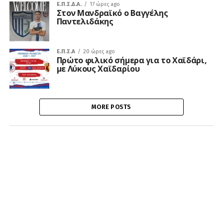
Ε.Π.Σ.Δ.Α.
17 ώρες ago
Στον Μανδραϊκό ο Βαγγέλης
Παντελιδάκης
Ε.Π.Σ.Α
20 ώρες ago
Πρώτο φιλικό σήμερα για το Χαϊδάρι,
με Λύκους Χαϊδαρίου
MORE POSTS