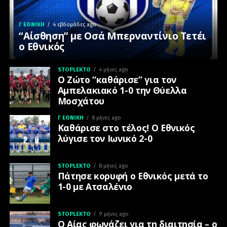
Γ ΕΘΝΙΚΉ
4 εβδομάδες ago
“Αίσθηση” με Οσά Μπερναντίνιο Τετέι
ο Εθνικός
STOPLEKTO
4 μήνες ago
Ο Ζώτο “καθάρισε” για τον
Αμπελακιακό 1-0 την Θύελλα
Μοσχάτου
Γ ΕΘΝΙΚΉ
8 μήνες ago
Καθάρισε στο τέλος! Ο Εθνικός
λύγισε τον Ιωνικό 2-0
STOPLEKTO
8 μήνες ago
Πάτησε κορυφή ο Εθνικός μετά το
1-0 με Ατσαλένιο
STOPLEKTO
9 μήνες ago
Ο Αίας φωνάζει για τη διαιτησία – ο