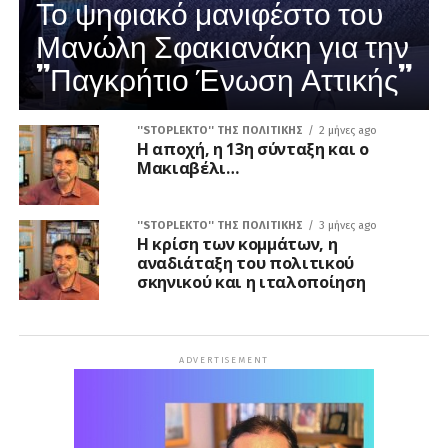
Το ψηφιακό μανιφέστο του
Μανώλη Σφακιανάκη για την
”Παγκρήτιο Ένωση Αττικής”
''STOPLEKTO'' ΤΗΣ ΠΟΛΙΤΙΚΗΣ
2 μήνες ago
Η αποχή, η 13η σύνταξη και ο
Μακιαβέλι…
''STOPLEKTO'' ΤΗΣ ΠΟΛΙΤΙΚΗΣ
3 μήνες ago
Η κρίση των κομμάτων, η
αναδιάταξη του πολιτικού
σκηνικού και η ιταλοποίηση
ADVERTISEMENT