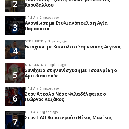
Κορυδαλλού
Ε.Π.Σ.Α
2 ημέρες ago
Ανανέωσε με Στυλιανόπουλο η Αγία
Παρασκευή
STOPLEKTO
3 ημέρες ago
Ενίσχυση με Κασιόλα ο Σαρωνικός Αίγινας
STOPLEKTO
1 ημέρα ago
Συνέχεια στην ενίσχυση με Τσουλβίδη ο
Αμπελακιακός
Ε.Π.Σ.Α
3 ημέρες ago
Στον Ατταλο Νέας Φιλαδέλφειας ο
Γιώργος Καζάκος
Ε.Π.Σ.Α
1 ημέρα ago
Στον ΠΑΟ Καματερού ο Νίκος Μανίκας