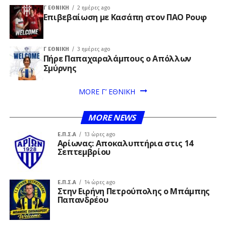
Γ ΕΘΝΙΚΉ
2 ημέρες ago
Επιβεβαίωση με Κασάπη στον ΠΑΟ Ρουφ
Γ ΕΘΝΙΚΉ
3 ημέρες ago
Πήρε Παπαχαραλάμπους ο Απόλλων
Σμύρνης
MORE Γ’ ΕΘΝΙΚΗ
MORE NEWS
Ε.Π.Σ.Α
13 ώρες ago
Αρίωνας: Αποκαλυπτήρια στις 14
Σεπτεμβρίου
Ε.Π.Σ.Α
14 ώρες ago
Στην Ειρήνη Πετρούπολης ο Μπάμπης
Παπανδρέου