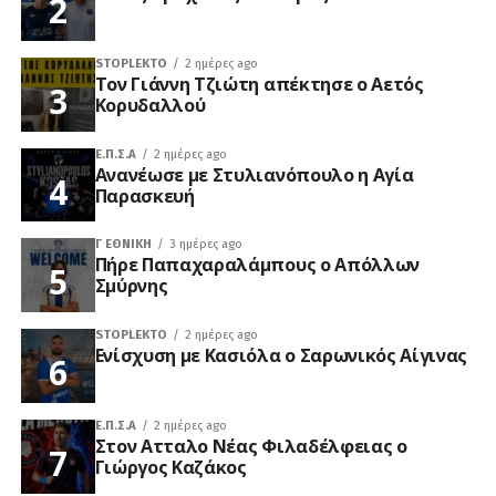
STOPLEKTO
2 ημέρες ago
Τον Γιάννη Τζιώτη απέκτησε ο Αετός
Κορυδαλλού
Ε.Π.Σ.Α
2 ημέρες ago
Ανανέωσε με Στυλιανόπουλο η Αγία
Παρασκευή
Γ ΕΘΝΙΚΉ
3 ημέρες ago
Πήρε Παπαχαραλάμπους ο Απόλλων
Σμύρνης
STOPLEKTO
2 ημέρες ago
Ενίσχυση με Κασιόλα ο Σαρωνικός Αίγινας
Ε.Π.Σ.Α
2 ημέρες ago
Στον Ατταλο Νέας Φιλαδέλφειας ο
Γιώργος Καζάκος