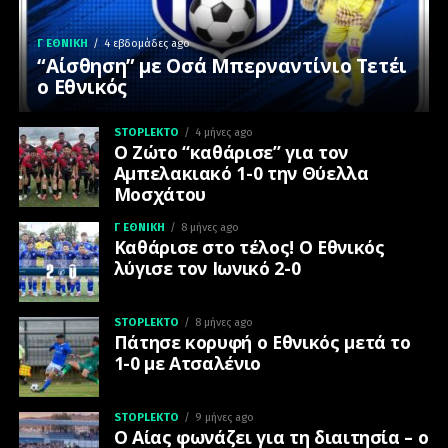
Γ ΕΘΝΙΚΉ
4 εβδομάδες ago
“Αίσθηση” με Οσά Μπερναντίνιο Τετέι
ο Εθνικός
STOPLEKTO
4 μήνες ago
Ο Ζώτο “καθάρισε” για τον
Αμπελακιακό 1-0 την Θύελλα
Μοσχάτου
Γ ΕΘΝΙΚΉ
8 μήνες ago
Καθάρισε στο τέλος! Ο Εθνικός
λύγισε τον Ιωνικό 2-0
STOPLEKTO
8 μήνες ago
Πάτησε κορυφή ο Εθνικός μετά το
1-0 με Ατσαλένιο
STOPLEKTO
9 μήνες ago
Ο Αίας φωνάζει για τη διαιτησία – ο