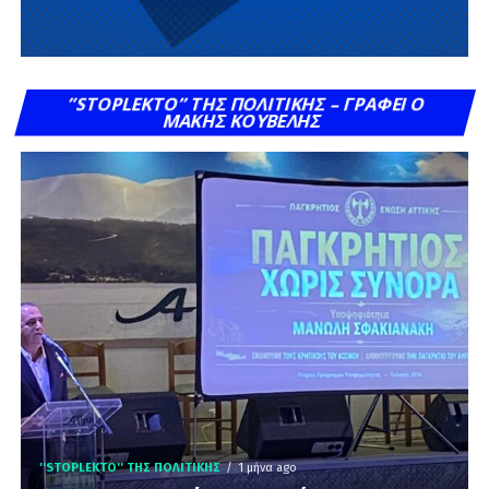
”STOPLEKTO” ΤΗΣ ΠΟΛΙΤΙΚΗΣ – ΓΡΆΦΕΙ Ο
ΜΆΚΗΣ ΚΟΥΒΈΛΗΣ
''STOPLEKTO'' ΤΗΣ ΠΟΛΙΤΙΚΗΣ
1 μήνα ago