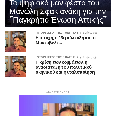
Το ψηφιακό μανιφέστο του
Μανώλη Σφακιανάκη για την
”Παγκρήτιο Ένωση Αττικής”
''STOPLEKTO'' ΤΗΣ ΠΟΛΙΤΙΚΗΣ
2 μήνες ago
Η αποχή, η 13η σύνταξη και ο
Μακιαβέλι…
''STOPLEKTO'' ΤΗΣ ΠΟΛΙΤΙΚΗΣ
3 μήνες ago
Η κρίση των κομμάτων, η
αναδιάταξη του πολιτικού
σκηνικού και η ιταλοποίηση
ADVERTISEMENT