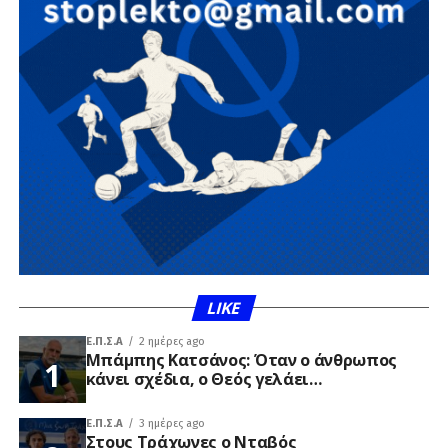
LIKE
Ε.Π.Σ.Α
2 ημέρες ago
Μπάμπης Κατσάνος: Όταν ο άνθρωπος
κάνει σχέδια, ο Θεός γελάει…
Ε.Π.Σ.Α
3 ημέρες ago
Στους Τράχωνες ο Νταβός