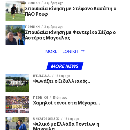
Γ ΕΘΝΙΚΉ
3 ημέρες ago
Σπουδαία κίνηση με Στέφανο Κασάπη ο
ΠΑΟ Ρουφ
Γ ΕΘΝΙΚΉ
3 ημέρες ago
Σπουδαία κίνηση με Φεντερίκο Σέζαρ ο
Αστέρας Μαγούλας
MORE Γ’ ΕΘΝΙΚΗ
MORE NEWS
Β΄ Ε.Π.Σ.Δ.Α.
15 έτη ago
Φωνάζει ο Ειδυλλιακός..
Γ ΕΘΝΙΚΉ
15 έτη ago
Xαμηλοί τόνοι στα Μέγαρα…
UNCATEGORIZED
15 έτη ago
Φιλικό με Ελλάδα Ποντίων η
Μαγούλα…