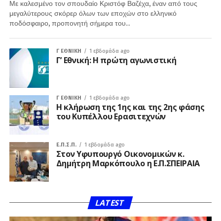
Με καλεσμένο τον σπουδαίο Κριστόφ Βαζέχα, έναν από τους
μεγαλύτερους σκόρερ όλων των εποχών στο ελληνικό
ποδόσφαιρο, προπονητή σήμερα του...
Γ ΕΘΝΙΚΉ
1 εβδομάδα ago
Γ’ Εθνική: Η πρώτη αγωνιστική
Γ ΕΘΝΙΚΉ
1 εβδομάδα ago
Η κλήρωση της 1ης και της 2ης φάσης
του Κυπέλλου Ερασιτεχνών
Ε.Π.Σ.Π.
1 εβδομάδα ago
Στον Υφυπουργό Οικονομικών κ.
Δημήτρη Μαρκόπουλο η Ε.Π.ΣΠΕΙΡΑΙΑ
LATEST