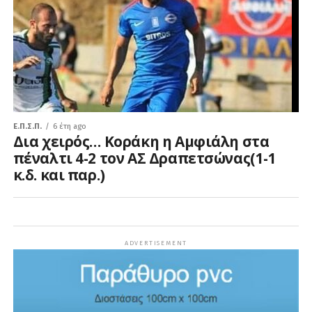
Ε.Π.Σ.Π.
6 έτη ago
Δια χειρός… Κοράκη η Αμφιάλη στα
πέναλτι 4-2 τον ΑΣ Δραπετσώνας(1-1
κ.δ. και παρ.)
ADVERTISEMENT