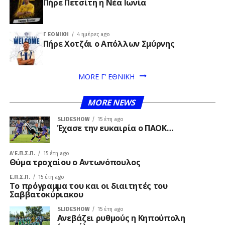
Πήρε Πετσίτη η Νέα Ιωνία
Γ ΕΘΝΙΚΉ
4 ημέρες ago
Πήρε Χοτζάι ο Απόλλων Σμύρνης
MORE Γ’ ΕΘΝΙΚΗ
MORE NEWS
SLIDESHOW
15 έτη ago
Έχασε την ευκαιρία ο ΠΑΟΚ…
Α΄ Ε.Π.Σ.Π.
15 έτη ago
Θύμα τροχαίου ο Αντωνόπουλος
Ε.Π.Σ.Π.
15 έτη ago
Το πρόγραμμα του και οι διαιτητές του
Σαββατοκύριακου
SLIDESHOW
15 έτη ago
Ανεβάζει ρυθμούς η Κηπούπολη