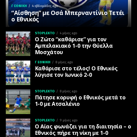
Γ ΕΘΝΙΚΉ
4 εβδομάδες ago
“Αίσθηση” με Οσά Μπερναντίνιο Τετέι
ο Εθνικός
STOPLEKTO
4 μήνες ago
Ο Ζώτο “καθάρισε” για τον
Αμπελακιακό 1-0 την Θύελλα
Μοσχάτου
Γ ΕΘΝΙΚΉ
8 μήνες ago
Καθάρισε στο τέλος! Ο Εθνικός
λύγισε τον Ιωνικό 2-0
STOPLEKTO
8 μήνες ago
Πάτησε κορυφή ο Εθνικός μετά το
1-0 με Ατσαλένιο
STOPLEKTO
9 μήνες ago
Ο Αίας φωνάζει για τη διαιτησία – ο
Εθνικός πήρε τη νίκη με 1-0