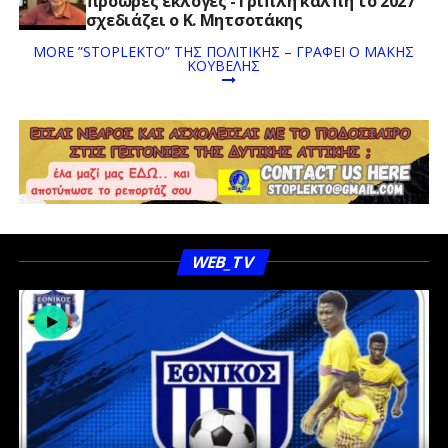
πρόωρες εκλογές -Τριπλή κάλπη το 2027
σχεδιάζει ο Κ. Μητσοτάκης
MORE ”STOPLEKTO” ΤΗΣ ΠΟΛΙΤΙΚΗΣ – ΓΡΆΦΕΙ Ο ΜΆΚΗΣ
ΚΟΥΒΈΛΗΣ
WEB_TV