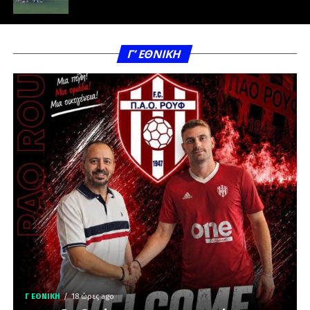
Γ’ ΕΘΝΙΚΗ
Γ ΕΘΝΙΚΉ
18 ώρες ago