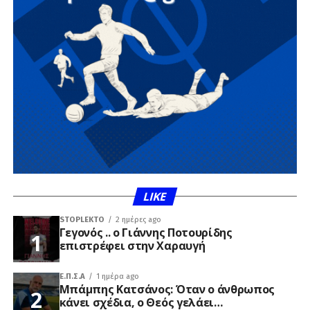
LIKE
STOPLEKTO
2 ημέρες ago
Γεγονός .. ο Γιάννης Ποτουρίδης
επιστρέφει στην Χαραυγή
Ε.Π.Σ.Α
1 ημέρα ago
Μπάμπης Κατσάνος: Όταν ο άνθρωπος
κάνει σχέδια, ο Θεός γελάει…