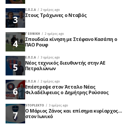
Ε.Π.Σ.Α
2 ημέρες ago
Στους Τράχωνες ο Νταβός
Γ ΕΘΝΙΚΉ
2 ημέρες ago
Σπουδαία κίνηση με Στέφανο Κασάπη ο
ΠΑΟ Ρουφ
Ε.Π.Σ.Α
3 ημέρες ago
Νέος τεχνικός διευθυντής στην ΑΕ
Πετραλώνων
Ε.Π.Σ.Α
2 ημέρες ago
Επέστρεψε στον Άτταλο Νέας
Φιλαδέλφειας ο Δημήτρης Ρούσσος
STOPLEKTO
3 ημέρες ago
Ο Μάριος Ζάνος και επίσημα κυρίαρχος…
στον Ιωνικό