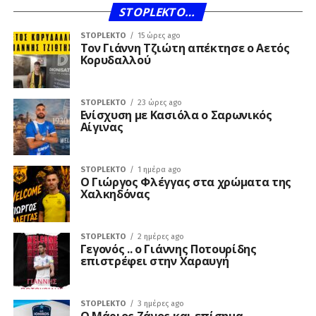
STOPLEKTO…
STOPLEKTO
15 ώρες ago
Τον Γιάννη Τζιώτη απέκτησε ο Αετός
Κορυδαλλού
STOPLEKTO
23 ώρες ago
Ενίσχυση με Κασιόλα ο Σαρωνικός
Αίγινας
STOPLEKTO
1 ημέρα ago
Ο Γιώργος Φλέγγας στα χρώματα της
Χαλκηδόνας
STOPLEKTO
2 ημέρες ago
Γεγονός .. ο Γιάννης Ποτουρίδης
επιστρέφει στην Χαραυγή
STOPLEKTO
3 ημέρες ago