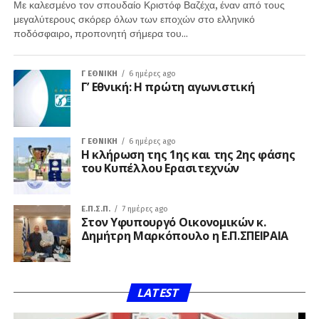
Με καλεσμένο τον σπουδαίο Κριστόφ Βαζέχα, έναν από τους
μεγαλύτερους σκόρερ όλων των εποχών στο ελληνικό
ποδόσφαιρο, προπονητή σήμερα του...
Γ ΕΘΝΙΚΉ
6 ημέρες ago
Γ’ Εθνική: Η πρώτη αγωνιστική
Γ ΕΘΝΙΚΉ
6 ημέρες ago
Η κλήρωση της 1ης και της 2ης φάσης
του Κυπέλλου Ερασιτεχνών
Ε.Π.Σ.Π.
7 ημέρες ago
Στον Υφυπουργό Οικονομικών κ.
Δημήτρη Μαρκόπουλο η Ε.Π.ΣΠΕΙΡΑΙΑ
LATEST