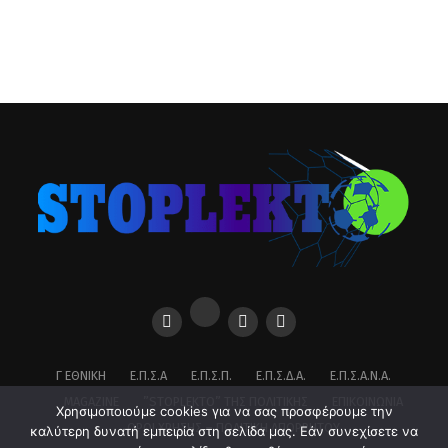
Γ ΕΘΝΙΚΉ
Ε.Π.Σ.Α
Ε.Π.Σ.Π.
Ε.Π.Σ.Δ.Α.
Ε.Π.Σ.Α.Ν.Α.
MAGAZINE
”STOPLEKTO” ΤΗΣ ΠΟΛΙΤΙΚΗΣ
ΕΠΙΚΟΙΝΩΝΊΑ
Χρησιμοποιούμε cookies για να σας προσφέρουμε την
ΌΡΟΙ ΧΡΉΣΗΣ – ΠΟΛΙΤΙΚΉ ΑΠΟΡΡΉΤΟΥ
καλύτερη δυνατή εμπειρία στη σελίδα μας. Εάν συνεχίσετε να