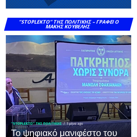
”STOPLEKTO” ΤΗΣ ΠΟΛΙΤΙΚΗΣ – ΓΡΆΦΕΙ Ο
ΜΆΚΗΣ ΚΟΥΒΈΛΗΣ
''STOPLEKTO'' ΤΗΣ ΠΟΛΙΤΙΚΗΣ
1 μήνα ago
Το ψηφιακό μανιφέστο του