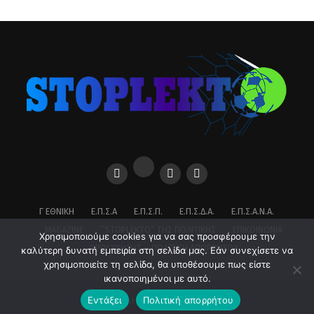
Γ ΕΘΝΙΚΉ
Ε.Π.Σ.Α
Ε.Π.Σ.Π.
Ε.Π.Σ.Δ.Α.
Ε.Π.Σ.Α.Ν.Α.
MAGAZINE
”STOPLEKTO” ΤΗΣ ΠΟΛΙΤΙΚΗΣ
ΕΠΙΚΟΙΝΩΝΊΑ
Χρησιμοποιούμε cookies για να σας προσφέρουμε την
ΌΡΟΙ ΧΡΉΣΗΣ – ΠΟΛΙΤΙΚΉ ΑΠΟΡΡΉΤΟΥ
καλύτερη δυνατή εμπειρία στη σελίδα μας. Εάν συνεχίσετε να
χρησιμοποιείτε τη σελίδα, θα υποθέσουμε πως είστε
ικανοποιημένοι με αυτό.
Εντάξει
Πολιτική απορρήτου
Copyright © 2026 stoplekto.gr